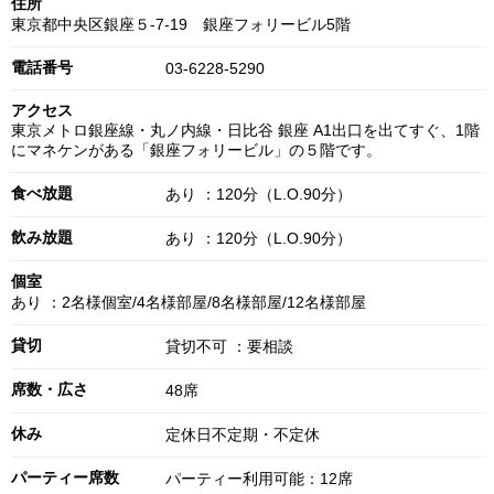
住所
東京都中央区銀座５-7-19 銀座フォリービル5階
電話番号
03-6228-5290
アクセス
東京メトロ銀座線・丸ノ内線・日比谷 銀座 A1出口を出てすぐ、1階
にマネケンがある「銀座フォリービル」の５階です。
食べ放題
あり ：120分（L.O.90分）
飲み放題
あり ：120分（L.O.90分）
個室
あり ：2名様個室/4名様部屋/8名様部屋/12名様部屋
貸切
貸切不可 ：要相談
席数・広さ
48席
休み
定休日不定期・不定休
パーティー席数
パーティー利用可能：12席