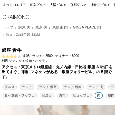
すべてのエリア
東京グルメ
大阪グルメ
京都グルメ
神奈川グルメ
トップ
関東 肉
東京 肉
東銀座 肉
GINZA PLACE 肉
更新日：2022年10月21日
銀座 舌牛
4.08
ランチ：3500
ディナー：8000
料理ジャンル：焼肉・ホルモン
アクセス：東京メトロ銀座線・丸ノ内線・日比谷 銀座 A1出口を
出てすぐ、1階にマネケンがある「銀座フォリービル」の５階で
す。
グルメ
ランチ
ランチ 個室
ランチ 焼肉
ランチ 肉
デ
食べ放題・ブッフェ
記念日
寿司
ビュッフェ
肉
焼肉