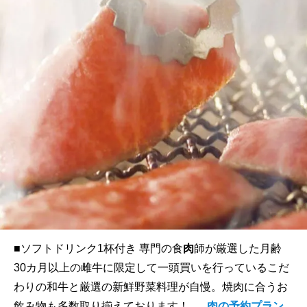
■ソフトドリンク1杯付き 専門の食
肉
師が厳選した月齢
30カ月以上の雌牛に限定して一頭買いを行っているこだ
わりの和牛と厳選の新鮮野菜料理が自慢。焼肉に合うお
飲み物も多数取り揃えております！ ...
肉の予約プラン