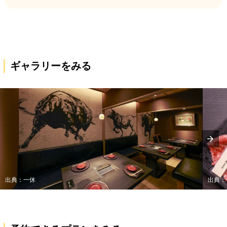
ギャラリーをみる
出典：一休
出典：