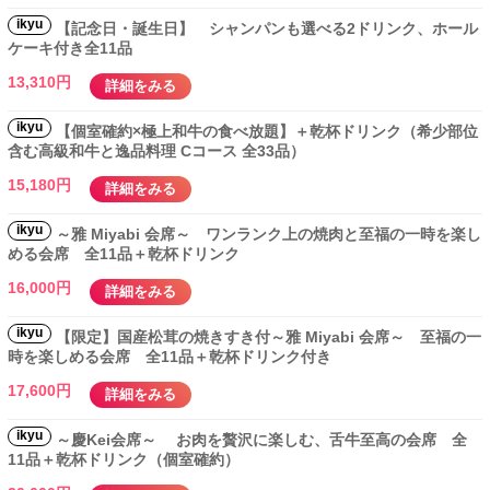
ikyu
【記念日・誕生日】 シャンパンも選べる2ドリンク、ホール
ケーキ付き全11品
13,310円
詳細をみる
ikyu
【個室確約×極上和牛の食べ放題】＋乾杯ドリンク（希少部位
含む高級和牛と逸品料理 Cコース 全33品）
15,180円
詳細をみる
ikyu
～雅 Miyabi 会席～ ワンランク上の焼肉と至福の一時を楽し
める会席 全11品＋乾杯ドリンク
16,000円
詳細をみる
ikyu
【限定】国産松茸の焼きすき付～雅 Miyabi 会席～ 至福の一
時を楽しめる会席 全11品＋乾杯ドリンク付き
17,600円
詳細をみる
ikyu
～慶Kei会席～ お肉を贅沢に楽しむ、舌牛至高の会席 全
11品＋乾杯ドリンク（個室確約）