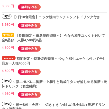
3,850円
詳細をみる
ikyu
【1日10食限定】ユッケ焼肉ランチ＋ソフトドリンク付き
3,980円
詳細をみる
食べ
ログ
【期間限定～厳選焼肉御膳～】 今なら和牛ユッケも付いて
全6品お一人様4,500円6品
4,500円
詳細をみる
hotpepper
期間限定～特選焼肉御膳～ 今なら和牛ユッケも付いて全6
品お一人様4500円
4,500円
詳細をみる
ikyu
～福―HUKU―御膳～上和牛と熟成牛タンが愉しめる御膳＋乾
杯ドリンク（個室確約）
4,950円
詳細をみる
ikyu
～彩ーSAI－会席～ 焼きすきも愉しめる全9品＋乾杯ドリン