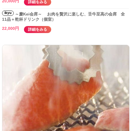
20,000円
詳細をみる
ikyu
～慶Kei会席～ お肉を贅沢に楽しむ、舌牛至高の会席 全
11品＋乾杯ドリンク（個室）
22,000円
詳細をみる