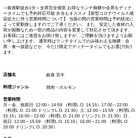
＜銀座駅徒歩1分＞全席完全個室 お得なランチ御膳や会席をディナ
ータイムでも予約対応可能 弁当もオススメ【新型コロナウイルス感
染拡大に伴う営業時間について】 当面の間の営業時間は予約状況に
よって変動致しますのでご了承ください。 また、安定した食材の入
荷が困難なため一部の商品の内容を変更して対応させて頂きます。
お客様にはご迷惑をお掛け致しますが、ご理解を頂けますようお願
い申し上げます。 通常時はランチタイムでのみ味わえる御膳・会
席・食べ放題などが、今だけ限定でディナータイムでもお選び頂け
ます。
店舗名
銀座 舌牛
料理ジャンル
焼肉・ホルモン
営業時間
月～金、祝前日: 12:00～14:59 （料理L.O. 14:15）17:00～22:00
（料理L.O. 21:00 ドリンクL.O. 21:30）土: 12:00～15:59 （料理L.O.
15:15）16:00～22:00 （料理L.O. 21:00 ドリンクL.O. 21:30）日、
祝日: 12:00～15:59 （料理L.O. 15:15）16:00～21:00 （料理L.O.
20:00 ドリンクL.O. 20:30）