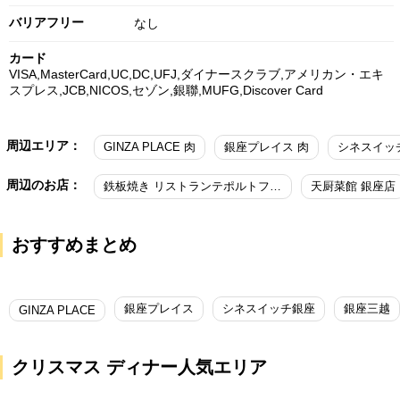
バリアフリー
なし
カード
VISA,MasterCard,UC,DC,UFJ,ダイナースクラブ,アメリカン・エキ
スプレス,JCB,NICOS,セゾン,銀聯,MUFG,Discover Card
周辺エリア：
GINZA PLACE 肉
銀座プレイス 肉
シネスイッ
周辺のお店：
鉄板焼き リストランテポルトファーロ
天厨菜館 銀座店
おすすめまとめ
銀座プレイス
シネスイッチ銀座
銀座三越
GINZA PLACE
クリスマス ディナー人気エリア