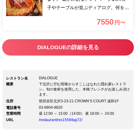
子やテーブルが並ぶディアログ。何を食
べて飲むかだけでなく、いかに会話を楽
7550
円〜
しむかによって過ごす時間の価値が高ま
っていく。ワインと料理を楽しむ為なら
喜んで時間を費やす方に。是非、ゆった
DIALOGUEの詳細を見る
りとした空間で本格的なフランス料理と
ワインをお楽しみください。
DIALOGUE
レストラン名
概要
下北沢に佇む喧噪からすこしはなれた隠れ家レストラ
ン。旬の食材を使用した、本格フレンチがお楽しみ頂け
ます。
住所
世田谷区北沢3-23-21 CROWN’S COURT 成和1F
03-6804-8820
電話番号
営業時間
昼 12:00 ～ 15:00（14:00） 夜 18:00 ～ 24:00
URL
/restaurant/res1559/tag72/