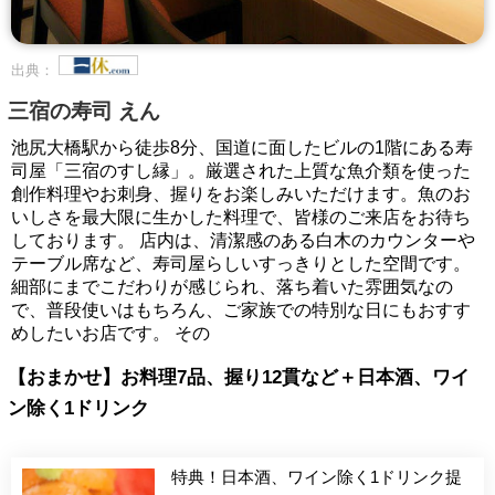
出典：
三宿の寿司 えん
池尻大橋駅から徒歩8分、国道に面したビルの1階にある寿
司屋「三宿のすし縁」。厳選された上質な魚介類を使った
創作料理やお刺身、握りをお楽しみいただけます。魚のお
いしさを最大限に生かした料理で、皆様のご来店をお待ち
しております。 店内は、清潔感のある白木のカウンターや
テーブル席など、寿司屋らしいすっきりとした空間です。
細部にまでこだわりが感じられ、落ち着いた雰囲気なの
で、普段使いはもちろん、ご家族での特別な日にもおすす
めしたいお店です。 その
【おまかせ】お料理7品、握り12貫など＋日本酒、ワイ
ン除く1ドリンク
特典！日本酒、ワイン除く1ドリンク提