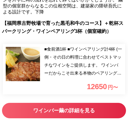
型の個室群からなるこの位相空間は、建築家の隈研吾氏に
よる設計です。下降
【福岡県古野牧場で育った黒毛和牛のコース】＋乾杯ス
パークリング・ワインペアリング3杯（個室確約）
■食前酒1杯 ■ワインペアリング計4杯 (一
例・その日の料理に合わせてベストマッ
チなワインをご提供します。 ワインバ
ーだからこそ出来る本物のペアリングで
す） Grand Royal Brut (スパークリング
12650
円〜
ワイン・イタリア・ピエモンテ地方）
Xuri Irouleguy 15 (白ワイン・フランス・
バスク地方） Puuilly Fume 17 (Landrat
ワインバー繭の詳細を見る
Guyollot) (白ワイン・フランス・ロワー
ル地方） Chateau Teyssier 12 (赤ワイ