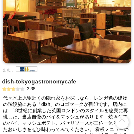
出典：
dish-tokyogastronomycafe
3.38
代々木上原駅近くの隠れ家をお探しなら、レンガ色の建物
の階段脇にある「dish」のロゴマークが目印です。店内に
は、18世紀に創業した英国ロンドンのスタイルを忠実に再
現した、当店自慢のパイ＆マッシュがあります。焼きたて
top
のパイ、マッシュポテト、パセリソースが三位一体となっ
たおいしさをぜひ味わってみてください。 看板メニューの