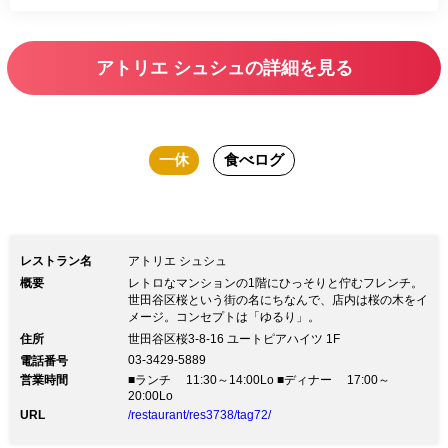
ず、重すぎず、コース料理でもデザート
まで楽しんでいただけるよう組み立てて
アトリエ シュシュの詳細を見る
います。 忙しい日常を忘れてこだわり
のお料理をお楽しみください。
一休
食べログ
レストラン名
アトリエ シュシュ
概要
レトロなマンションの1階にひっそりと佇むフレンチ。
世田谷区桜という街の名にちなんで、店内は桜の木をイ
メージ。コンセプトは「ゆるり」。
住所
世田谷区桜3-8-16 ユートピアハイツ 1F
03-3429-5889
電話番号
営業時間
■ランチ 11:30～14:00Lo ■ディナー 17:00～
20:00Lo
URL
/restaurant/res3738/tag72/