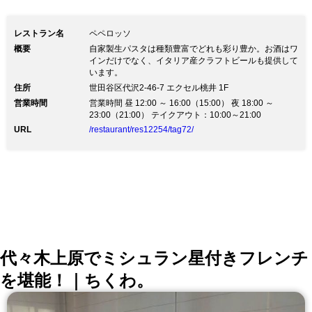
ている道端のグルメともいえるイタリア
ンストリートフードや、愛する家族の為
レストラン名
ペペロッソ
に知恵や工夫を凝らしたマンマの味を総
概要
自家製生パスタは種類豊富でどれも彩り豊か。お酒はワ
インだけでなく、イタリア産クラフトビールも提供して
じて【イタリア郷土料理】と解釈し、ご
います。
提供させていただいております。
住所
世田谷区代沢2-46-7 エクセル桃井 1F
営業時間
営業時間 昼 12:00 ～ 16:00（15:00） 夜 18:00 ～
23:00（21:00） テイクアウト：10:00～21:00
URL
/restaurant/res12254/tag72/
代々木上原でミシュラン星付きフレンチ
を堪能！｜ちくわ。