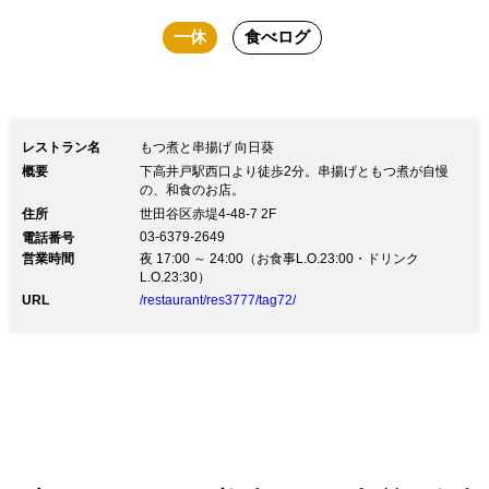
楽しみください。
一休
食べログ
レストラン名
もつ煮と串揚げ 向日葵
概要
下高井戸駅西口より徒歩2分。串揚げともつ煮が自慢
の、和食のお店。
住所
世田谷区赤堤4-48-7 2F
03-6379-2649
電話番号
営業時間
夜 17:00 ～ 24:00（お食事L.O.23:00・ドリンク
L.O.23:30）
URL
/restaurant/res3777/tag72/