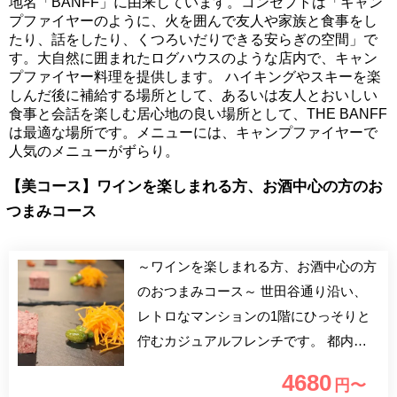
地名「BANFF」に由来しています。コンセプトは「キャン
プファイヤーのように、火を囲んで友人や家族と食事をし
たり、話をしたり、くつろいだりできる安らぎの空間」で
す。大自然に囲まれたログハウスのような店内で、キャン
プファイヤー料理を提供します。 ハイキングやスキーを楽
しんだ後に補給する場所として、あるいは友人とおいしい
食事と会話を楽しむ居心地の良い場所として、THE BANFF
は最適な場所です。メニューには、キャンプファイヤーで
人気のメニューがずらり。
【美コース】ワインを楽しまれる方、お酒中心の方のお
つまみコース
～ワインを楽しまれる方、お酒中心の方
のおつまみコース～ 世田谷通り沿い、
レトロなマンションの1階にひっそりと
佇むカジュアルフレンチです。 都内有
名店で修行を積んだオーナーシェフが作
4680
円〜
る料理は古典的ながらも古臭さを感じ