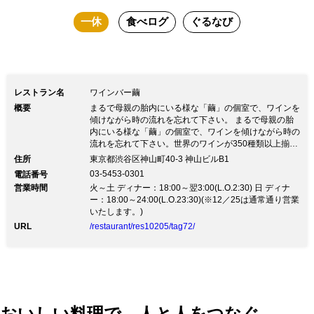
ン・フランス・ボルドー地方) 渋谷の喧
一休
食べログ
ぐるなび
騒から離れた隠れ家的ワインバー。土壁
の階段を下りると「蔵」をイメージして
造られた壁二面のワインセラーとナラの
一枚板のカウンター。その奥には大小8
レストラン名
ワインバー繭
部屋に連なる繭型のお座敷個室。和紙で
概要
まるで母親の胎内にいる様な「繭」の個室で、ワインを
造られた個室はまさに「現代の茶室」。
傾けながら時の流れを忘れて下さい。 まるで母親の胎
内にいる様な「繭」の個室で、ワインを傾けながら時の
母親の胎内にいるような異空間でワイン
流れを忘れて下さい。世界のワインが350種類以上揃う
ワインバー。土壁の階段を降り、ナラの木のドアを開け
グラスを片手に時の流れを忘れてくださ
住所
東京都渋谷区神山町40-3 神山ビルB1
ると天然木のカウンターに壁一面のワインセラー、奥に
03-5453-0301
電話番号
い。
は和紙で造られた繭型のお座敷個室が連なります。ワイ
営業時間
火～土 ディナー：18:00～翌3:00(L.O.2:30) 日 ディナ
ンの美味しさを引き立てるフレンチベースの料理はお箸
ー：18:00～24:00(L.O.23:30)(※12／25は通常通り営業
で気楽にお召し上がりいただけます。渋谷の喧騒を離れ
いたします。)
て、大切な人との特別な時間を過ごしてみてはいかがで
URL
/restaurant/res10205/tag72/
すか。
おいしい料理で、人と人をつなぐ