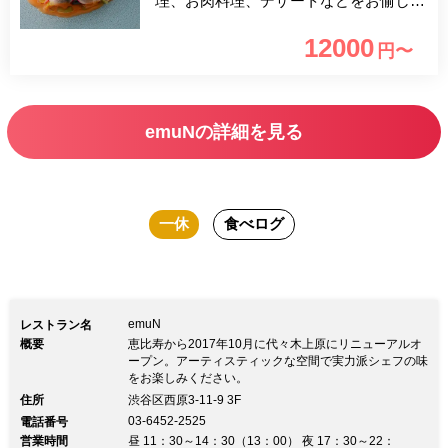
理、お肉料理、デザートなどをお愉しみ
頂くフルコースデイナーに、一休限定で
12000
円〜
グラスシャンパンと選べるグラスワイン
付の特別プランをご用意致しました。
味わいはもちろん見た目や香り、素材の
emuNの詳細を見る
持ち味や季節感を大切にした笹嶋シェフ
の感性の料理をお楽しみください。代々
木上原駅のすぐ近くで、ワンランク上の
一休
食べログ
時間をお過ごし頂けます。
emuN
レストラン名
概要
恵比寿から2017年10月に代々木上原にリニューアルオ
ープン。アーティスティックな空間で実力派シェフの味
をお楽しみください。
住所
渋谷区西原3-11-9 3F
03-6452-2525
電話番号
営業時間
昼 11：30～14：30（13：00） 夜 17：30～22：