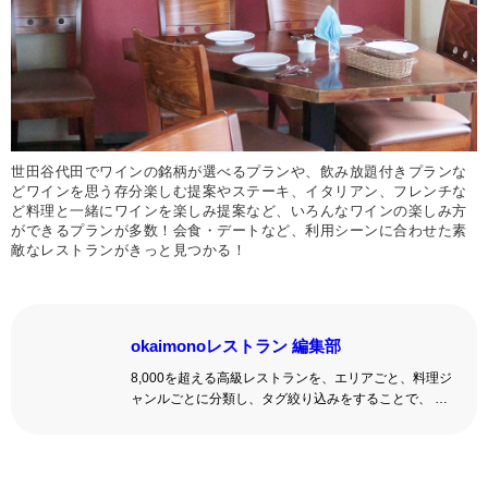
世田谷代田でワインの銘柄が選べるプランや、飲み放題付きプランな
どワインを思う存分楽しむ提案やステーキ、イタリアン、フレンチな
ど料理と一緒にワインを楽しみ提案など、いろんなワインの楽しみ方
ができるプランが多数！会食・デートなど、利用シーンに合わせた素
敵なレストランがきっと見つかる！
okaimonoレストラン 編集部
8,000を超える高級レストランを、エリアごと、料理ジ
ャンルごとに分類し、タグ絞り込みをすることで、 い
ろんな切口で、レストランを探せる。記念日、女子
会、同窓会の会場・レストラン探しにを使いくださ
い。
詳しくはこちら >>
okaimonoレストラン 編集部