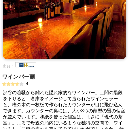
出典：
ワインバー繭
4
渋谷の喧騒から離れた隠れ家的なワインバー。土間の階段
を下りると、倉庫をイメージして造られたワインセラー
と、樫の木の一枚板で作られたカウンターが目に飛び込ん
できます。カウンターの奥には、大小8つの繭型の畳の個室
が並んでいます。和紙を使った個室は、まさに「現代の茶
室」。まるで母親の胎内にいるような独特の空間で、ワイ
ンを片手に時の流れを忘れてみてはいかがでしょうか。 繭