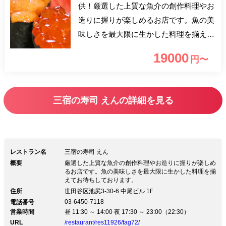
供！厳選した上質な魚介の創作料理やお
造りに握りが楽しめるお店です。魚の美
味しさを最大限に生かした料理を揃え、
厳選された最高の食材を、店主の卓越さ
19000
円〜
れた腕で活かす厳選おまかせコースとな
っております。
三宿の寿司 えんの詳細を見る
レストラン名
三宿の寿司 えん
概要
厳選した上質な魚介の創作料理やお造りに握りが楽しめ
るお店です。魚の美味しさを最大限に生かした料理を揃
えてお待ちしております。
住所
世田谷区池尻3-30-6 中尾ビル 1F
03-6450-7118
電話番号
営業時間
昼 11:30 ～ 14:00 夜 17:30 ～ 23:00（22:30）
URL
/restaurant/res11926/tag72/