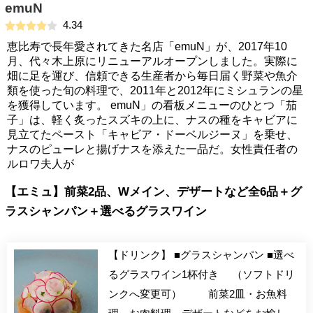
emuN
4.34
恵比寿で長年愛されてきた名店「emuN」が、2017年10
月、代々木上原にリニューアルオープンしました。実際に
畑に足を運び、信頼できる生産者から毎日届く野菜や魚介
類を使った旬の料理で、2011年と2012年にミシュランの星
を獲得しています。 emuN」の看板メニューのひとつ「茄
子」は、軽く炙ったスズキの上に、ナスの種をキャビアに
見立てたペースト「キャビア・ドーベルジーヌ」を乗せ、
ナスのピューレと揚げナスを添えた一品だ。女性責任者の
ルロワ夫人が
【エミュ】前菜2品、Wメイン、デザートなど全6品＋グ
ラスシャンパン＋選べるグラスワイン
【ドリンク】 ■グラスシャンパン ■選べ
るグラスワイン1杯付き （ソフトドリ
ンクへ変更可） 前菜2皿・お魚料