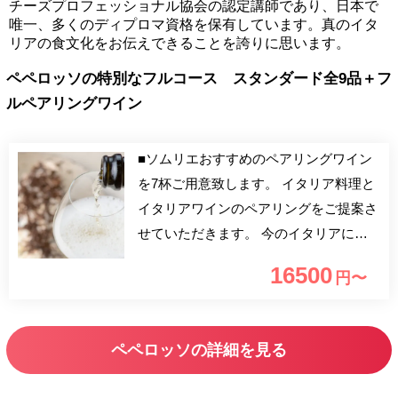
チーズプロフェッショナル協会の認定講師であり、日本で
唯一、多くのディプロマ資格を保有しています。真のイタ
リアの食文化をお伝えできることを誇りに思います。
ペペロッソの特別なフルコース スタンダード全9品＋フ
ルペアリングワイン
■ソムリエおすすめのペアリングワイン
を7杯ご用意致します。 イタリア料理と
イタリアワインのペアリングをご提案さ
せていただきます。 今のイタリアに照
準を合わせて、【イタリア】でまさに今
16500
円〜
旬の食材をメインに組み上げられたペペ
ロッソのスタンダートコースとなってお
ります。 イタリア各地で開催されてい
ペペロッソの詳細を見る
るサグラやフェスタと言ったお祭り料理
から、その地に生きる人々を魅了し続け