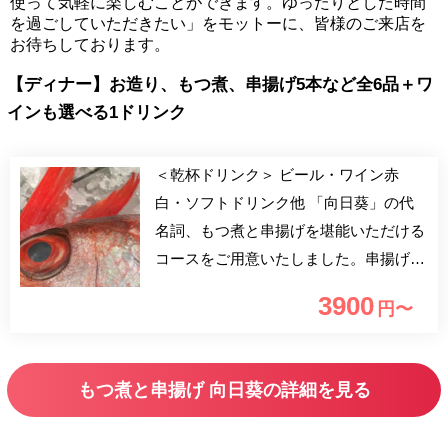
使って気軽に楽しむことができます。ゆったりとした時間
を過ごしていただきたい」をモットーに、皆様のご来店を
お待ちしております。
【ディナー】お造り、もつ煮、串揚げ5本など全6品＋ワ
インも選べる1ドリンク
＜乾杯ドリンク＞ ビール・ワイン赤
白・ソフトドリンク他 「向日葵」の代
名詞、もつ煮と串揚げを堪能いただける
コースをご用意いたしました。串揚げと
もつ煮が自慢の、和食のお店です。日本
3900
円〜
酒、焼酎、ワインなどお酒も豊富にご用
意しております。また深夜1時まで営業
しており、時間を気にせずゆったりとお
もつ煮と串揚げ 向日葵の詳細を見る
寛ぎ頂けるのも魅力。季節の食材をふん
だんに使用した串揚げを、心ゆくまでお