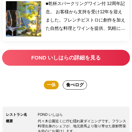
■乾杯スパークリングワイン付 12周年記
念。 お客様から支持を受け12年を迎え
ました。フレンチビストロに創作を加え
た自然な料理とワインを提供、気軽に使
えるお店を目指しております。 毎週新
鮮な有機野菜・キノコを直接仕入れてお
ります。
FOND いしはらの詳細を見る
一休
食べログ
レストラン名
FOND いしはら
概要
代々木公園近くに佇む隠れ家ダイニングです。フランス
料理出身のシェフが、地元群馬より取り寄せた新鮮野菜
を中心にお届けします。