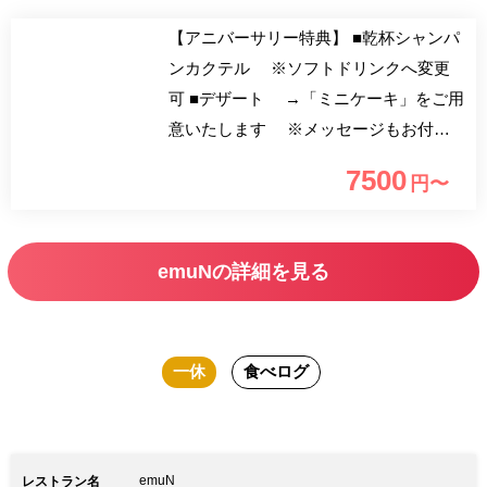
【アニバーサリー特典】 ■乾杯シャンパ
ンカクテル ※ソフトドリンクへ変更
可 ■デザート →「ミニケーキ」をご用
意いたします ※メッセージもお付け
できます！ こちらのコースは一休
7500
円〜
限定で乾杯のシャンパンカクテルとデザ
ートでミニケーキもご用意する、大変お
得なプランとなっております。 味
emuNの詳細を見る
わいはもちろん、見た目や香り、素材の
持ち味や季節感を大切にした笹嶋シェフ
の感性の料理。代々木上原駅のすぐ近く
一休
食べログ
で、ゆったりとワンランク上の時間をお
過ごし下さい。
emuN
レストラン名