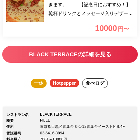
きます。 【記念日におすすめ！】
乾杯ドリンクとメッセージ入りデザート
プレートの記念日特典付！ Californiaの
10000
円〜
テックアートで有名なイアン・ロスが日
本国内で初めてペイントしたアートが描
かれた非日常の特別な空間のなかで、熟
BLACK TERRACEの詳細を見る
練シェフが焼き加減にこだわりをもって
焼き上げるグリル料理が自慢のレストラ
ンです。
一休
Hotpepper
食べログ
BLACK TERRACE
レストラン名
NULL
概要
住所
東京都目黒区青葉台３-1-12青葉台イーストビル4F
03-6416-3894
電話番号
料金目安
7001～10000円