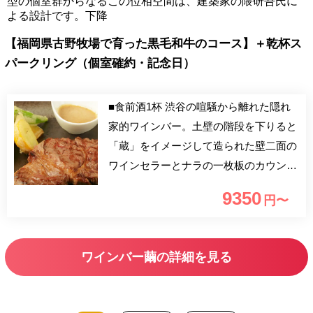
型の個室群からなるこの位相空間は、建築家の隈研吾氏に
よる設計です。下降
【福岡県古野牧場で育った黒毛和牛のコース】＋乾杯ス
パークリング（個室確約・記念日）
■食前酒1杯 渋谷の喧騒から離れた隠れ
家的ワインバー。土壁の階段を下りると
「蔵」をイメージして造られた壁二面の
ワインセラーとナラの一枚板のカウンタ
ー。その奥には大小8部屋に連なる繭型
9350
円〜
のお座敷個室。和紙で造られた個室はま
さに「現代の茶室」。母親の胎内にいる
ような異空間でワイングラスを片手に時
ワインバー繭の詳細を見る
の流れを忘れてください。