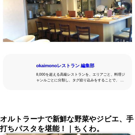
okaimonoレストラン 編集部
8,000を超える高級レストランを、エリアごと、料理ジ
ャンルごとに分類し、タグ絞り込みをすることで、 い
ろんな切口で、レストランを探せる。記念日、女子
会、同窓会の会場・レストラン探しにを使いくださ
い。
詳しくはこちら >>
okaimonoレストラン 編集部
オルトラーナで新鮮な野菜やジビエ、手
打ちパスタを堪能！｜ちくわ。