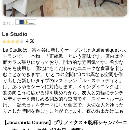
出典：
Le Studio
4.58
Le Studioは、富ヶ谷に新しくオープンしたAuthentiqueレス
トランで、「本物」「正統派」という意味です。店内は全
面ガラス張りになっており、開放的な雰囲気です。希少な
食材を使用し、産地にもこだわったユニークな食事を楽し
むことができます。 ひとつの空間に3つの異なる空間を作
り出した新しいタイプのレストラン「ル・ステュディオ」
は、あらゆるシーンに対応します。メインダイニングは、
窓の向こうに広がる緑を眺めながら、友人と気軽にランチ
やディナーを楽しめる開放的な空間です。スイートルーム
は、「記念日」をテーマにした個室で、大切な人とゆった
りとした時間を過ごすことができます。夜のお出かけにも
【Jacaranda Course】プリフィクス＋乾杯シャンパーニ