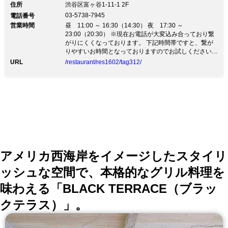
わせた、国産ブランドを厳選しており、
住所
渋谷区富ヶ谷1-11-1 2F
03-5738-7945
電話番号
稀少食材から女性に人気のヘルシー料理
営業時間
昼 11:00 ～ 16:30（14:30） 夜 17:30 ～
も取り揃えております。産地にこだわっ
23:00（20:30） ※現在お電話が大変込み合っており繋
がりにくくなっております。 下記時間帯ですと、繋が
た、旬野菜や魚介も使用し、色鮮やかに
りやすいお時間となっておりますのでお試しくださいま
せ。 ■繋がりやすい時間帯：9：00～11：00 又は
仕上げます。
URL
/restaurant/res1602/tag312/
15：00～18：00 皆様にはご不便おかけいたしますが、
ご協力の程何卒よろしくお願い申し上げます。
アメリカ西海岸をイメージしたスタイリ
ッシュな空間で、本格的なグリル料理を
味わえる「BLACK TERRACE（ブラッ
クテラス）」。