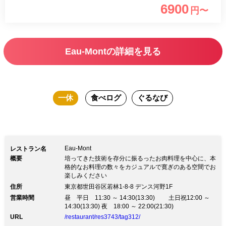
6900
円〜
で構成した全6品のコース 月替わりのグ
ラスワインと一緒にお楽しみくださいま
せ
Eau-Montの詳細を見る
一休
食べログ
ぐるなび
Eau-Mont
レストラン名
概要
培ってきた技術を存分に振るったお肉料理を中心に、本
格的なお料理の数々をカジュアルで寛ぎのある空間でお
楽しみください
住所
東京都世田谷区若林1-8-8 デンス河野1F
営業時間
昼 平日 11:30 ～ 14:30(13:30) 土日祝12:00 ～
14:30(13:30) 夜 18:00 ～ 22:00(21:30)
URL
/restaurant/res3743/tag312/