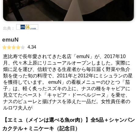
出典：
emuN
4.34
恵比寿で長年愛されてきた名店「emuN」が、2017年10
月、代々木上原にリニューアルオープンしました。実際に
畑に足を運び、信頼できる生産者から毎日届く野菜や魚介
類を使った旬の料理で、2011年と2012年にミシュランの星
を獲得しています。 emuN」の看板メニューのひとつ「茄
子」は、軽く炙ったスズキの上に、ナスの種をキャビアに
見立てたペースト「キャビア・ドーベルジーヌ」を乗せ、
ナスのピューレと揚げナスを添えた一品だ。女性責任者の
ルロワ夫人が
【エミュ（メインは選べる魚or肉）】全5品＋シャンパン
カクテル＋ミニケーキ（記念日）