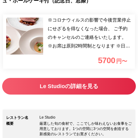
ュ・ホールケーキ付（記念日、窓際）
※コロナウィルスの影響で今後営業停止
にせざるを得なくなった場合、 ご予約
のキャンセルのご連絡をいたします。
※お席は原則2時間制となります ※日差
しの関係でレースのカーテンを閉めてい
5700
円〜
る場合がございます。 ■乾杯シャンパー
ニュ付き ※アルコールをお飲みになれ
ない場合は以下のドリンクもお選びいた
Le Studioの詳細を見る
だけます。 ・ノンアルコールスパーク
リングワイン ・ウーロン茶 ・アサヒド
ライゼロ ■ホールケーキ ※ホールケーキ
はお持ち帰りが出来ませんので予めご了
Le Studio
レストラン名
承下さい。 【プリフィクスランチ＆ホ
概要
厳選した旬の食材で、ここでしか味わえないお食事をご
用意しております。1つの空間に3つの空間を創造する
ールケーキ付】 全国各地から四季に合
新感覚のレストランでお寛ぎください。