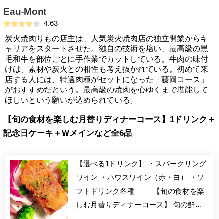
Eau-Mont
4.63
炭火焼肉りもの店主は、人気炭火焼肉店の独立開業からキ
ャリアをスタートさせた。独自の技術を培い、最高級の黒
毛和牛を部位ごとに手作業でカットしている。牛肉の味付
けは、素材や炭火との相性も考え抜かれている。初めて来
店する人には、特選肉種がセットになった「藤岡コース」
がおすすめだという。最高級の焼肉を心ゆくまで堪能して
ほしいという願いが込められている。
【旬の食材を楽しむ月替りディナーコース】1ドリンク＋
記念日ケーキ＋Wメインなど全6品
【選べる1ドリンク】 ・スパークリング
ワイン ・ハウスワイン（赤・白） ・ソ
フトドリンク各種 【旬の食材を楽
しむ月替りディナーコース】 旬の鮮
魚・お肉・野菜を季節に応じた調理内容