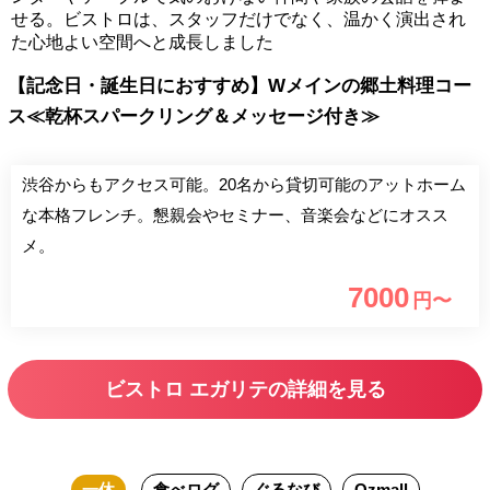
せる。ビストロは、スタッフだけでなく、温かく演出され
た心地よい空間へと成長しました
【記念日・誕生日におすすめ】Wメインの郷土料理コー
ス≪乾杯スパークリング＆メッセージ付き≫
渋谷からもアクセス可能。20名から貸切可能のアットホーム
な本格フレンチ。懇親会やセミナー、音楽会などにオスス
メ。
7000
円〜
ビストロ エガリテの詳細を見る
一休
食べログ
ぐるなび
Ozmall