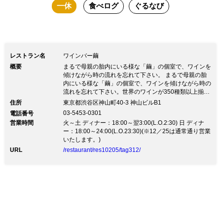
一休
食べログ
ぐるなび
レストラン名
ワインバー繭
概要
まるで母親の胎内にいる様な「繭」の個室で、ワインを
傾けながら時の流れを忘れて下さい。 まるで母親の胎
内にいる様な「繭」の個室で、ワインを傾けながら時の
流れを忘れて下さい。世界のワインが350種類以上揃う
ワインバー。土壁の階段を降り、ナラの木のドアを開け
住所
東京都渋谷区神山町40-3 神山ビルB1
ると天然木のカウンターに壁一面のワインセラー、奥に
03-5453-0301
電話番号
は和紙で造られた繭型のお座敷個室が連なります。ワイ
営業時間
火～土 ディナー：18:00～翌3:00(L.O.2:30) 日 ディナ
ンの美味しさを引き立てるフレンチベースの料理はお箸
ー：18:00～24:00(L.O.23:30)(※12／25は通常通り営業
で気楽にお召し上がりいただけます。渋谷の喧騒を離れ
いたします。)
て、大切な人との特別な時間を過ごしてみてはいかがで
URL
/restaurant/res10205/tag312/
すか。