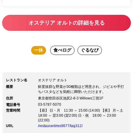
オステリア オルトの詳細を見る
一休
食べログ
ぐるなび
レストラン名
オステリア オルト
概要
鮮度抜群な野菜が30種類ほど用意され、ジビエや手打
ちパスタなどを気軽に満喫いただけます。
住所
東京都世田谷区池尻2-8-3 Willows三宿1F
03-5787-5070
電話番号
営業時間
【昼】 日・月 11:30 ～ 15:00 (14:00) 【夜】 月～土
18:00 ～ 翌3:00 (翌2:00) 日・祝 18:00 ～ 23:00
(22:00)
URL
/restaurant/res9677/tag312/