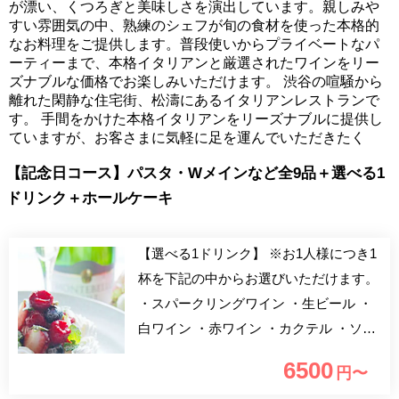
が漂い、くつろぎと美味しさを演出しています。親しみや
すい雰囲気の中、熟練のシェフが旬の食材を使った本格的
なお料理をご提供します。普段使いからプライベートなパ
ーティーまで、本格イタリアンと厳選されたワインをリー
ズナブルな価格でお楽しみいただけます。 渋谷の喧騒から
離れた閑静な住宅街、松濤にあるイタリアンレストランで
す。 手間をかけた本格イタリアンをリーズナブルに提供し
ていますが、お客さまに気軽に足を運んでいただきたく
【記念日コース】パスタ・Wメインなど全9品＋選べる1
ドリンク＋ホールケーキ
【選べる1ドリンク】 ※お1人様につき1
杯を下記の中からお選びいただけます。
・スパークリングワイン ・生ビール ・
白ワイン ・赤ワイン ・カクテル ・ソフ
トドリンクなど 【記念日コース】 アニ
6500
円〜
バーサリー用の豪華プラン。メッセージ