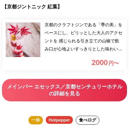
【京都ジントニック 紅葉】
京都のクラフトジンである「季の美」を
ベースにし、ピリッとした大人のアクセ
ントを 感じられる引き立ての山椒で飲
み口が心地よいすっきりとした味わい
に。紅葉や 銀杏の葉を使用し、鮮やか
2000
円〜
に色づいた秋の京都を思わせるビジュア
ルもポイント です。 ※本プランは完全
予約制でのご提供です。 ※テーブルチ
メインバー エセックス／京都センチュリーホテル
ャージ料500円込の価格でございます。
の詳細を見る
一休
Hotpepper
食べログ