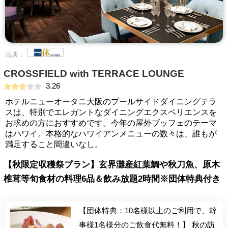
出典：
CROSSFIELD with TERRACE LOUNGE
3.26
ホテルニューオータニ大阪のプールサイドダイニングテラ
スは、特別でエレガントなダイニングエクスペリエンスを
お求めの方におすすめです。今年の屋外ブッフェのテーマ
はハワイ。本格的なハワイアンメニューの数々は、誰もが
満足すること間違いなし。
【秋限定収穫祭プラン】玄界灘産紅葉鯛や秋刀魚、原木
椎茸等旬食材の料理6品＆飲み放題2時間※団体特典付き
【団体特典：10名様以上のご利用で、幹
事様1名様分のご飲食代無料！】 秋の訪