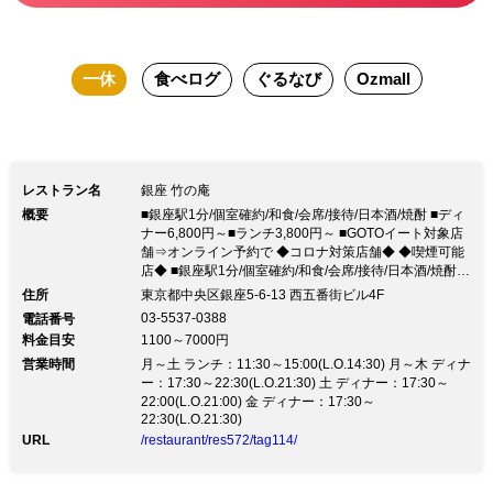
一休
食べログ
ぐるなび
Ozmall
レストラン名
銀座 竹の庵
概要
■銀座駅1分/個室確約/和食/会席/接待/日本酒/焼酎 ■ディ
ナー6,800円～■ランチ3,800円～ ■GOTOイート対象店
舗⇒オンライン予約で ◆コロナ対策店舗◆ ◆喫煙可能
店◆ ■銀座駅1分/個室確約/和食/会席/接待/日本酒/焼酎 ■
ディナー6,800円～■ランチ3,800円～ ■GOTOイート対
住所
東京都中央区銀座5-6-13 西五番街ビル4F
象店舗⇒オンライン予約で ◆コロナ対策店舗◆ ◆喫煙
03-5537-0388
電話番号
可能店◆【秋の献立】今回のお料理のテーマは… ■秋の
料金目安
1100～7000円
旬の味覚を味わおう■ …です。料理長と食材を活かした
営業時間
料理を考えました ■銀座駅近徒歩１分／ご予約個室確約
月～土 ランチ：11:30～15:00(L.O.14:30) 月～木 ディナ
■ 【お客様の「安心」と「安全」を守ります】 ・対面
ー：17:30～22:30(L.O.21:30) 土 ディナー：17:30～
飛沫感染防止シート設置可能 ・テーブルやお座席等の
22:00(L.O.21:00) 金 ディナー：17:30～
22:30(L.O.21:30)
拭き上げ ・アルコール除菌スプレー設置※入店時必ず
ご利用下さい ・空調他、扉を開けた換気 ・ソーシャル
URL
/restaurant/res572/tag114/
ディスタンス確保の為予約制限（個室確約） ・従業員
マスク着用・検温の実施 ・除菌剤入りのおしぼりの使