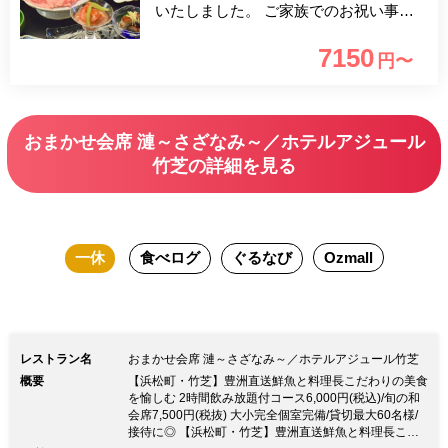
いたしました。 ご家族でのお祝い事な
どにぜひご利用下さい。
7150
円〜
おまかせ会席 漣～さざなみ～／ホテルアジュール
竹芝の詳細を見る
一休
食べログ
ぐるなび
Ozmall
レストラン名
おまかせ会席 漣～さざなみ～／ホテルアジュール竹芝
概要
【浜松町・竹芝】豊洲直送鮮魚と料理長こだわりの美食
を愉しむ 2時間飲み放題付コース6,000円(税込)/旬の和
会席7,500円(税抜) 大小完全個室完備/貸切最大60名様/
接待に◎ 【浜松町・竹芝】豊洲直送鮮魚と料理長こだ