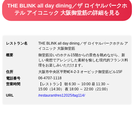
THE BLINK all day dining／ザ ロイヤルパークホ
秋を感じるお食事をお楽しみください。
テル アイコニック 大阪御堂筋の詳細を見る
レストラン名
THE BLINK all day dining／ザ ロイヤルパークホテル ア
イコニック 大阪御堂筋
概要
御堂筋沿いのホテル15階からの景色を眺めながら、新
しい発想でアレンジした素材を愉しむ現代的フランス料
理をお楽しみいただけます。
住所
大阪市中央区平野町4-2-3 オービック御堂筋ビル15F
06-4707-1118
電話番号
営業時間
【レストラン】 朝 6:30 ～ 10:00 昼 11:30 ～
15:00（14:30） 夜 18:00 ～ 22:00（21:00）
URL
/restaurant/res12025/tag114/