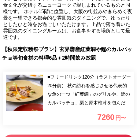
食文化が交錯するニューヨークで親しまれているものと同
様です。 ホテル15階に位置し、大阪の街並みやきらめく夜
景を一望できる都会的な雰囲気のダイニングで、ゆったり
としたひと時をお過ごしいただけます。上品で落ち着いた
雰囲気のダイニングルームは、お食事をする場所として最
適です。
【秋限定収穫祭プラン】玄界灘産紅葉鯛や鰹のカルパッ
チョ等旬食材の料理6品＋2時間飲み放題
■フリードリンク120分（ラストオーダー
20分前） 秋の訪れを感じさせる代表的
な魚の一つ「紅葉鯛」のグリルや、鰹の
カルパッチョ、栗と原木椎茸を包んだガ
ランティーヌ等季節の食材を使用したお
7260
円〜
料理6品とフリードリンクを楽しむ秋限
定プランをご用意しました。生産者こだ
わりの食材を使用したお料理で、実りの