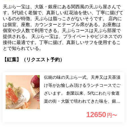
天ぷら一宝は、大阪・銀座にある関西風の天ぷら屋さんで
す。5代続く老舗で、真新しい紅花油を使い、丁寧に揚げて
いるのが特徴。天ぷらは脂っこさがないそうです。 店内に
は個室、座敷、カウンターとテーブル席がある。お座敷は
個室や少人数で利用できる。天ぷらコースは天ぷら部屋で
提供される。 天ぷら一宝は、プライベートやビジネスでの
接待に最適です。丁寧に揚げ、真新しいサフを使用するこ
とで知られている。
【紅葉】（リクエスト予約）
伝統の味の天ぷら一式、天丼又は天茶漬
け等がお愉しみ頂けるランチコースでご
ざいます。 創業以来、5代にわたり食道
楽の街・大阪で培われてきた味を、銀
座・交詞ビルでお楽しみいただけます。
12650
円〜
食材は日本各地より厳選したしたものを
集め、新しい紅花油をふんだんに使って