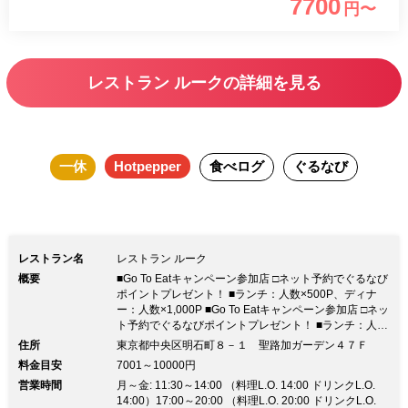
7700
円〜
だわりの食材を使用したお料理で、実り
の秋を感じるお食事をお楽しみくださ
い。
レストラン ルークの詳細を見る
一休
Hotpepper
食べログ
ぐるなび
レストラン名
レストラン ルーク
概要
■Go To Eatキャンペーン参加店 □ネット予約でぐるなび
ポイントプレゼント！ ■ランチ：人数×500P、ディナ
ー：人数×1,000P ■Go To Eatキャンペーン参加店 □ネッ
ト予約でぐるなびポイントプレゼント！ ■ランチ：人数
×500P、ディナー：人数×1,000P◆圧巻の夜景！東京タ
住所
東京都中央区明石町８－１ 聖路加ガーデン４７Ｆ
ワー側・東京スカイツリー側夜景確約プラン有 ◆地上
料金目安
7001～10000円
221mの天空のレストランでモダンイタリアンを愉しむ
営業時間
月～金: 11:30～14:00 （料理L.O. 14:00 ドリンクL.O.
◆至福の個室～4名様 貸切～150名様
14:00）17:00～20:00 （料理L.O. 20:00 ドリンクL.O.