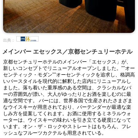
出典：
メインバー エセックス／京都センチュリーホテル
京都センチュリーホテルのメインバー「エセックス」が、
新しいコンセプトでリニューアルオープンしました。""オー
センティック・モダン""オーセンティックを追求し、格調高
いバースタイルを現代的に解釈した店内にリニューアルし
ました。落ち着いた重厚感のある空間は、クラシカルなバ
ーの雰囲気が漂い、大人がゆったりとお酒を楽しむのに最
適な空間です。 バーには、世界各国で生産されたさまざま
なウイスキーが用意されており、バーテンダーが最適な楽
しみ方を提案してくれます。お酒に使用するミネラルウォ
ーターは、ウイスキーの味わいを引き立てる硬度になって
います。オン・ザ・ロックやストレートはもちろん、フレ
ッシュなフルーツカクテルも用意されている。