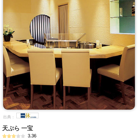
出典：
天ぷら 一宝
3.36