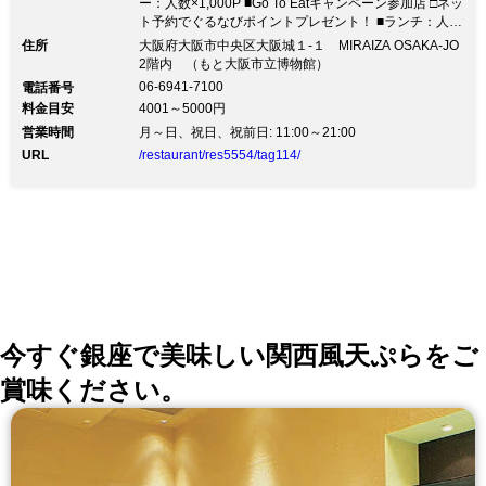
ー：人数×1,000P ■Go To Eatキャンペーン参加店 □ネッ
ト予約でぐるなびポイントプレゼント！ ■ランチ：人数
×500P、ディナー：人数×1,000P【大阪城天守閣の目の
住所
大阪府大阪市中央区大阪城１-１ MIRAIZA OSAKA-JO
前】 ◆洗練されたモダンイタリアン料理を関西の銘酒
2階内 （もと大阪市立博物館）
や地ビールとともに ◆クラシカルで重厚な趣の建物に
06-6941-7100
電話番号
ある、歴史と現代が融合する空間 大阪城天守閣の目の
料金目安
4001～5000円
前 歴史的建造物をリノベーションし、歴史と現代がク
営業時間
ロスする、タイムトリップレストラン クラシカルで重
月～日、祝日、祝前日: 11:00～21:00
厚な趣の建物の内部に足を踏み入れると、歴史と現代、
URL
/restaurant/res5554/tag114/
多様な人々が交差する空間が広がります。かつて天皇を
迎え入れる部屋「貴賓室」や、洋館を象徴する天井に高
く伸びた窓枠がレトロな雰囲気を演出。貴賓室から繋が
るテラスでは、大阪城の全景を見上げながら食事やカフ
ェなどの贅沢な時間をお過ごしいただけます。
今すぐ銀座で美味しい関西風天ぷらをご
賞味ください。