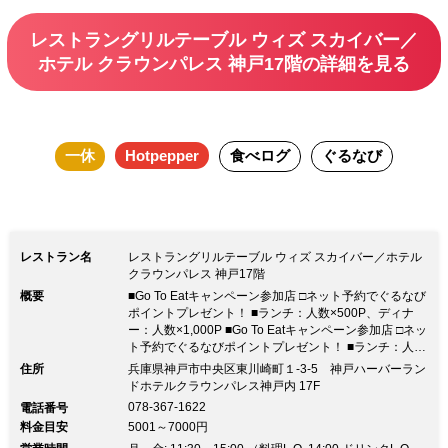
食事をお楽しみください。
レストラングリルテーブル ウィズ スカイバー／
ホテル クラウンパレス 神戸17階の詳細を見る
一休
Hotpepper
食べログ
ぐるなび
レストラン名
レストラングリルテーブル ウィズ スカイバー／ホテル
クラウンパレス 神戸17階
概要
■Go To Eatキャンペーン参加店 □ネット予約でぐるなび
ポイントプレゼント！ ■ランチ：人数×500P、ディナ
ー：人数×1,000P ■Go To Eatキャンペーン参加店 □ネッ
ト予約でぐるなびポイントプレゼント！ ■ランチ：人数
×500P、ディナー：人数×1,000P【神戸駅徒歩2分】9/1
住所
兵庫県神戸市中央区東川崎町１-3-5 神戸ハーバーラン
リニューアル！気軽にリーズナブルに 兵庫県の海と山
ドホテルクラウンパレス神戸内 17F
の幸を生かした、新感覚「モダンバスク料理」
078-367-1622
電話番号
料金目安
5001～7000円