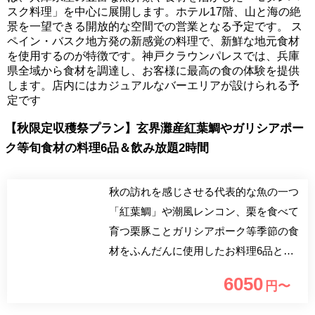
スク料理」を中心に展開します。ホテル17階、山と海の絶
景を一望できる開放的な空間での営業となる予定です。 ス
ペイン・バスク地方発の新感覚の料理で、新鮮な地元食材
を使用するのが特徴です。神戸クラウンパレスでは、兵庫
県全域から食材を調達し、お客様に最高の食の体験を提供
します。店内にはカジュアルなバーエリアが設けられる予
定です
【秋限定収穫祭プラン】玄界灘産紅葉鯛やガリシアポー
ク等旬食材の料理6品＆飲み放題2時間
秋の訪れを感じさせる代表的な魚の一つ
「紅葉鯛」や潮風レンコン、栗を食べて
育つ栗豚ことガリシアポーク等季節の食
材をふんだんに使用したお料理6品とフ
リードリンクを楽しむ秋限定プランをご
6050
円〜
用意しました。生産者こだわりの食材を
使用したお料理で、実りの秋を感じるお