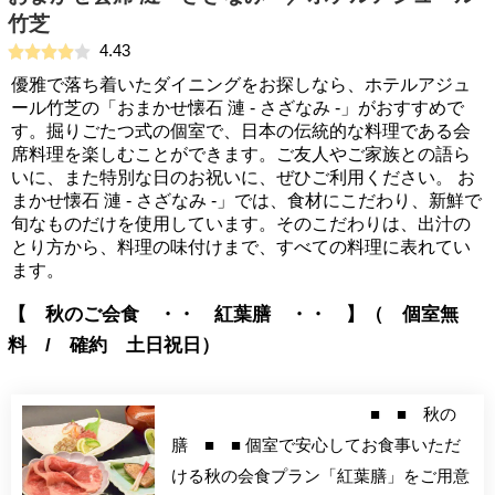
竹芝
4.43
優雅で落ち着いたダイニングをお探しなら、ホテルアジュ
ール竹芝の「おまかせ懐石 漣 - さざなみ -」がおすすめで
す。掘りごたつ式の個室で、日本の伝統的な料理である会
席料理を楽しむことができます。ご友人やご家族との語ら
いに、また特別な日のお祝いに、ぜひご利用ください。 お
まかせ懐石 漣 - さざなみ -」では、食材にこだわり、新鮮で
旬なものだけを使用しています。そのこだわりは、出汁の
とり方から、料理の味付けまで、すべての料理に表れてい
ます。
【 秋のご会食 ・・ 紅葉膳 ・・ 】（ 個室無
料 / 確約 土日祝日）
■ ■ 秋の
膳 ■ ■ 個室で安心してお食事いただ
ける秋の会食プラン「紅葉膳」をご用意