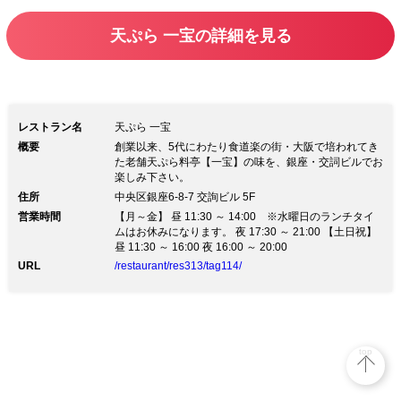
丁寧にお揚げいたします。 旨味と軽さ
天ぷら 一宝の詳細を見る
の上方風の天ぷらをお楽しみ下さいま
せ。
レストラン名
天ぷら 一宝
概要
創業以来、5代にわたり食道楽の街・大阪で培われてき
た老舗天ぷら料亭【一宝】の味を、銀座・交詞ビルでお
楽しみ下さい。
住所
中央区銀座6-8-7 交詢ビル 5F
営業時間
【月～金】 昼 11:30 ～ 14:00 ※水曜日のランチタイ
ムはお休みになります。 夜 17:30 ～ 21:00 【土日祝】
昼 11:30 ～ 16:00 夜 16:00 ～ 20:00
URL
/restaurant/res313/tag114/
top