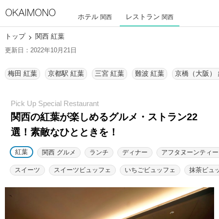
ホテル
レストラン
関西
関西
トップ
関西 紅葉
更新日：2022年10月21日
梅田 紅葉
京都駅 紅葉
三宮 紅葉
難波 紅葉
京橋（大阪）
関西の紅葉が楽しめるグルメ・ストラン22
選！素敵なひとときを！
紅葉
関西 グルメ
ランチ
ディナー
アフタヌーンティー
スイーツ
スイーツビュッフェ
いちごビュッフェ
抹茶ビュ