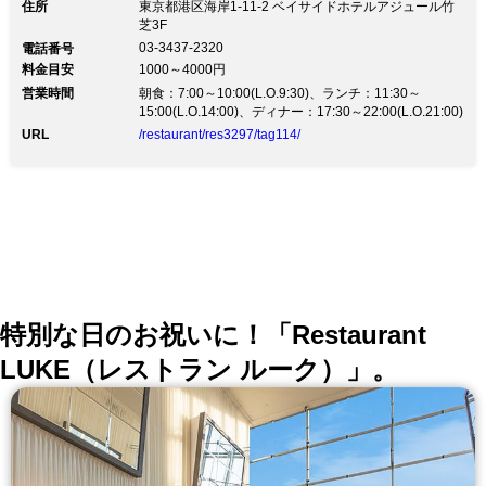
わりの美食を愉しむ 2時間飲み放題付コース6,000円(税
住所
東京都港区海岸1-11-2 ベイサイドホテルアジュール竹
込)/旬の和会席7,500円(税抜) 大小完全個室完備/貸切最
芝3F
大60名様/接待に◎～旬の厳選素材を使った贅沢な味わ
03-3437-2320
電話番号
いと和の心でおもてなし～ 接待やご会食、ご結納など
料金目安
1000～4000円
にもご利用いただける上質の和空間 【和食料理】 豊洲
営業時間
直送鮮魚とA5ランクの高品質なお肉など、 旬の素材を
朝食：7:00～10:00(L.O.9:30)、ランチ：11:30～
贅沢に使い、素材の味を生かした和食が自慢 【コー
15:00(L.O.14:00)、ディナー：17:30～22:00(L.O.21:00)
ス】 ご宴会…2時間飲み放題付コース6,000円(税抜)。
URL
/restaurant/res3297/tag114/
銘々盛り、大皿料理をお選びいただけます 会席…四季
折々の食材を使ったコース7,500円(税抜)～ご接待やご
会食におすすめです 【掘りごたつ式完全個室】 ホテル
内だからこそ静寂な空間が広がり、ゆったりとした時
間… 特別なご会食にこそふさわしい落ち着いた雰囲気
です 【30名様～最大60名様までフロア貸切】 マイクや
プロジェクター、ホワイトボード等もご用意できます
（別途有料） 歓迎会、送別会、同窓会、忘年会、新年
会、会社宴会や会議に是非ご利用ください
特別な日のお祝いに！「Restaurant
LUKE（レストラン ルーク）」。