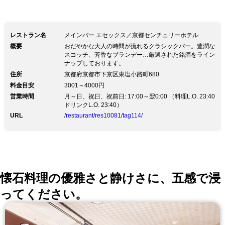
レストラン名
メインバー エセックス／京都センチュリーホテル
概要
おだやかな大人の時間が流れるクラシックバー。豊潤な
スコッチ、芳香なブランデー…厳選された銘酒をライン
ナップしております。
住所
京都府京都市下京区東塩小路町680
料金目安
3001～4000円
営業時間
月～日、祝日、祝前日: 17:00～翌0:00 （料理L.O. 23:40
ドリンクL.O. 23:40）
URL
/restaurant/res10081/tag114/
懐石料理の優雅さと静けさに、五感で浸
ってください。