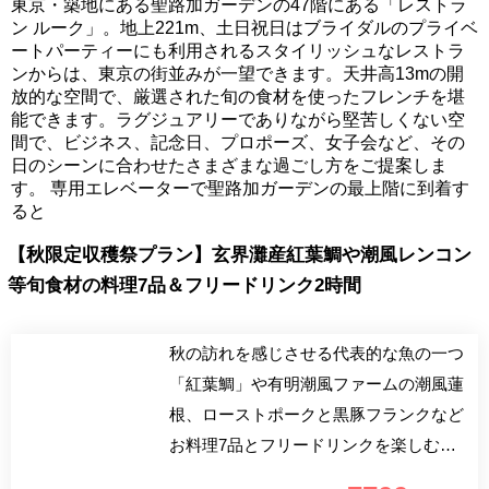
東京・築地にある聖路加ガーデンの47階にある「レストラ
ン ルーク」。地上221m、土日祝日はブライダルのプライベ
ートパーティーにも利用されるスタイリッシュなレストラ
ンからは、東京の街並みが一望できます。天井高13mの開
放的な空間で、厳選された旬の食材を使ったフレンチを堪
能できます。ラグジュアリーでありながら堅苦しくない空
間で、ビジネス、記念日、プロポーズ、女子会など、その
日のシーンに合わせたさまざまな過ごし方をご提案しま
す。 専用エレベーターで聖路加ガーデンの最上階に到着す
ると
【秋限定収穫祭プラン】玄界灘産紅葉鯛や潮風レンコン
等旬食材の料理7品＆フリードリンク2時間
秋の訪れを感じさせる代表的な魚の一つ
「紅葉鯛」や有明潮風ファームの潮風蓮
根、ローストポークと黒豚フランクなど
お料理7品とフリードリンクを楽しむ秋
限定プランをご用意しました。生産者こ