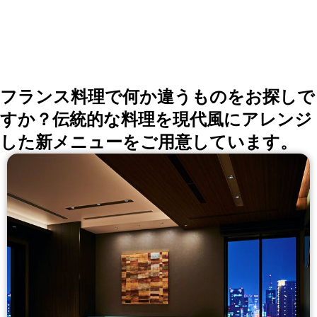
用 ■～会社の大事なご接待、部署会で人気～【こだわり
食材】 ※秋のお品書きのミッションは【旬の味覚】 ・
三陸から秋鮭・八幡平マッシュルーム ・宮崎の佐土原
ナス・宮崎紅・日向へべす ・鹿児島六白黒豚・甲州赤
鶏 ・福井産がす海老・もち海老 等…
フランス料理で何か違うものをお探しで
すか？伝統的な料理を現代風にアレンジ
した新メニューをご用意しています。