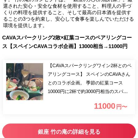
選された安心・安全な食材を使用すること、料理人の手づ
くりの料理を提供すること、そして最高の日本酒を提供す
ることの3つを約束し、安心して食事を楽しんでいただける
環境を提供します。
CAVAスパークリング2敗×紅葉コースのペアリングコー
ス【スペインCAVAコラボ企画】13000相当→11000円
【CAVAスパークリングワイン2杯とのペ
アリングコース】 スペインのCAVAさん
とのコラボ企画。 季節の紅葉コース
10000円に2杯で約3000円相当のスパー
クリングワイン付きで＋1000円と、とて
11000
円〜
もお得な期間限定コースです。 ■おすす
めのご利用シーン ご接待・ご会食・会
社等のご宴会・歓送迎会・デート
銀座 竹の庵の詳細を見る