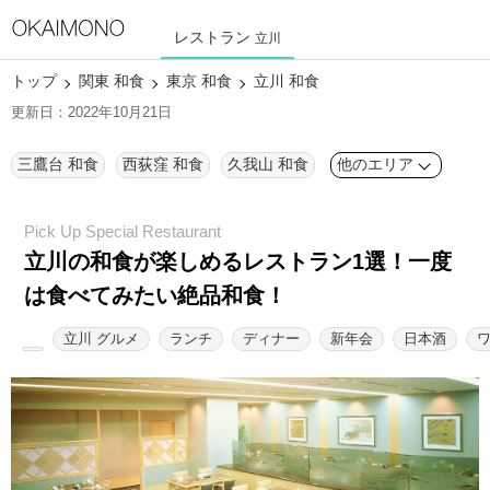
レストラン
立川
トップ
関東 和食
東京 和食
立川 和食
更新日：2022年10月21日
三鷹台 和食
西荻窪 和食
久我山 和食
他のエリア
立川の和食が楽しめるレストラン1選！
一度
は食べてみたい絶品和食！
立川 グルメ
ランチ
ディナー
新年会
日本酒