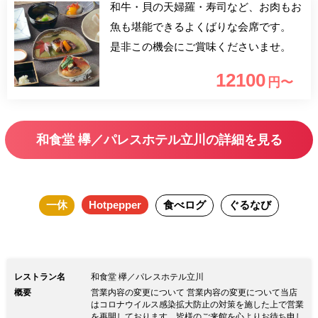
和牛・貝の天婦羅・寿司など、お肉もお
魚も堪能できるよくばりな会席です。
是非この機会にご賞味くださいませ。
12100
円〜
和食堂 欅／パレスホテル立川の詳細を見る
一休
Hotpepper
食べログ
ぐるなび
レストラン名
和食堂 欅／パレスホテル立川
概要
営業内容の変更について 営業内容の変更について当店
はコロナウイルス感染拡大防止の対策を施した上で営業
を再開しております。皆様のご来館を心よりお待ち申し