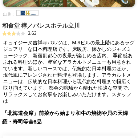
出典：
和食堂 欅／パレスホテル立川
3.63
キュイジーヌ吉祥寺バルツは、M-9ビルの最上階にあるラグ
ジュアリーな日本料理店です。床暖房、懐かしのジャズミ
ュージック、新宿副都心の夜景が楽しめる店内。 季節感あ
ふれる料理のほか、豊富なアラカルトメニューも用意され
ています。新しいコースでは、伝統的な日本料理のほか、
現代風にアレンジされた料理も登場します。アラカルトメ
ニューは、伝統的な日本料理から現代的な料理まで幅広く
取り揃えています。 都会の喧騒から離れた快適な空間で、
リラックスしてお食事をお楽しみいただけます。スタッフ
は
「北海道会席」前菜から始まり和牛の焼物や貝の天婦
羅・寿司等全8品