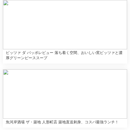
ピッツァ ダ バッボレビュー 落ち着く空間、おいしい窯ピッツァと濃
厚グリーンピーススープ
魚河岸酒場 ザ・築地 人形町店 築地直送刺身、コスパ最強ランチ！