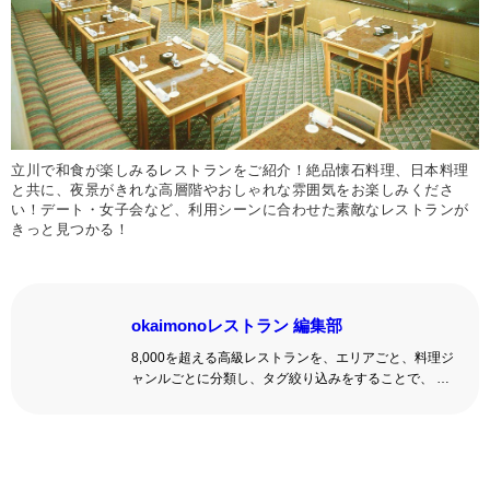
立川で和食が楽しみるレストランをご紹介！絶品懐石料理、日本料理
と共に、夜景がきれな高層階やおしゃれな雰囲気をお楽しみくださ
い！デート・女子会など、利用シーンに合わせた素敵なレストランが
きっと見つかる！
okaimonoレストラン 編集部
8,000を超える高級レストランを、エリアごと、料理ジ
ャンルごとに分類し、タグ絞り込みをすることで、 い
ろんな切口で、レストランを探せる。記念日、女子
会、同窓会の会場・レストラン探しにを使いくださ
い。
詳しくはこちら >>
okaimonoレストラン 編集部