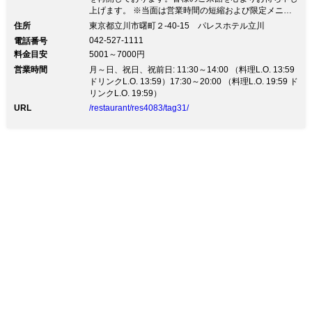
上げます。 ※当面は営業時間の短縮および限定メニュ
ーでのご提供となりますのでご了承ください。 ランチ
住所
東京都立川市曙町２-40-15 パレスホテル立川
11:30～14:00 ディナー17:30～20:00
042-527-1111
電話番号
料金目安
5001～7000円
営業時間
月～日、祝日、祝前日: 11:30～14:00 （料理L.O. 13:59
ドリンクL.O. 13:59）17:30～20:00 （料理L.O. 19:59 ド
リンクL.O. 19:59）
URL
/restaurant/res4083/tag31/