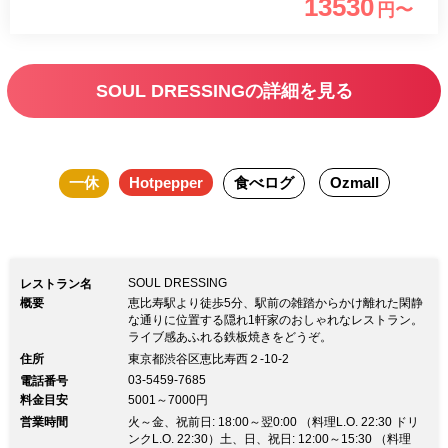
13530
円〜
はの料理で、旬の鮮魚や黒毛和牛など、
厳選食材の味をご堪能下さい。また、オ
ープンキッチンとなっているので、料理
SOUL DRESSINGの詳細を見る
をつくる過程も楽しめる臨場感もお楽し
み頂けます。
一休
Hotpepper
食べログ
Ozmall
SOUL DRESSING
レストラン名
概要
恵比寿駅より徒歩5分、駅前の雑踏からかけ離れた閑静
な通りに位置する隠れ1軒家のおしゃれなレストラン。
ライブ感あふれる鉄板焼きをどうぞ。
住所
東京都渋谷区恵比寿西２-10-2
03-5459-7685
電話番号
料金目安
5001～7000円
営業時間
火～金、祝前日: 18:00～翌0:00 （料理L.O. 22:30 ドリ
ンクL.O. 22:30）土、日、祝日: 12:00～15:30 （料理