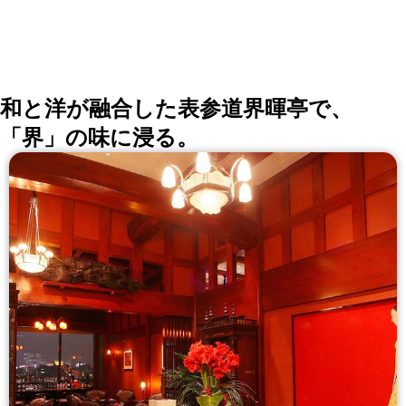
銘酒も。 東京オペラシティタワーの53階フロア、地上
200mから昼間の東京、夜景が一望できる美しい景色と
ともに、より上質なお時間とお食事をご堪能ください。
和と洋が融合した表参道界暉亭で、
「界」の味に浸る。