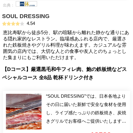
出典：
SOUL DRESSING
4.54
恵比寿駅から徒歩5分、駅の喧騒から離れた静かな通りにあ
る隠れ家的なレストラン。臨場感あふれる店内で、厳選さ
れた鉄板焼きやグリル料理が味わえます。カジュアルな雰
囲気の店内では、大切な人との食事や友人とのちょっとし
た集まりにもご利用いただけます。
【Dコース】厳選黒毛和牛フィレ肉、鮑の鉄板焼などス
ペシャルコース 全8品 乾杯ドリンク付き
“SOUL DRESSING”では、日本各地より
その日に届いた新鮮で安全な食材を使用
し、ライブ感たっぷりの鉄板焼き、炭焼
きグリルでお客様へご提供いたします。
シンプルに素材を活かす鉄板焼きならで