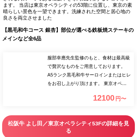
ます。 当店は東京オペラシティの53階に位置し、東京の素
晴らしい景色を一望できます。洗練された空間と居心地の
良さを両立させました
【黒毛和牛コース 銀杏】部位が選べる鉄板焼ステーキの
メインなど全6品
服部幸應先生監修のもと、食材は最高級
で贅沢なものをご用意しております。
A5ランク黒毛和牛サーロインまたはヒレ
をお召し上がり頂けます。 東京オペラ
シティ53階、地上200mの高さからは東
12100
円〜
京の街並みをご堪能頂けます。こちら人
気のプラン・お席ですのでお早めにご予
約ください。
松阪牛 よし田／東京オペラシティ53Fの詳細を見
る