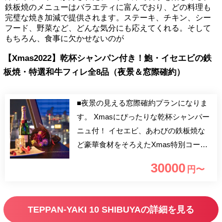
鉄板焼のメニューはバラエティに富んでおり、どの料理も
完璧な焼き加減で提供されます。ステーキ、チキン、シー
フード、野菜など、どんな気分にも応えてくれる。そして
もちろん、食事に欠かせないのが
【Xmas2022】乾杯シャンパン付き！鮑・イセエビの鉄
板焼・特選和牛フィレ全8品（夜景＆窓際確約）
■夜景の見える窓際確約プランになりま
す。 Xmasにぴったりな乾杯シャンパー
ニュ付！ イセエビ、あわびの鉄板焼な
ど豪華食材をそろえたXmas特別コース
です。 オープンキッチンでダイナミッ
30000
円〜
クな鉄板焼をゆったりとお楽しみくださ
い。
TEPPAN-YAKI 10 SHIBUYAの詳細を見る