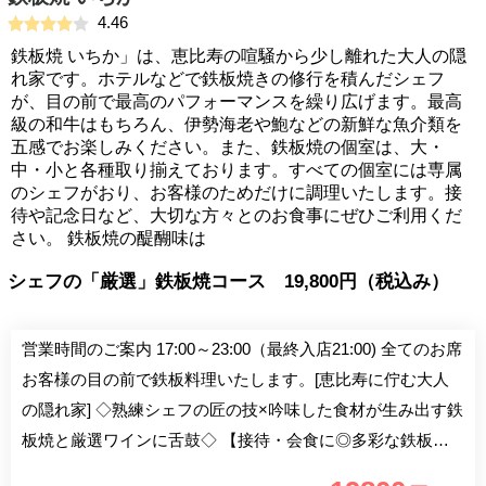
4.46
鉄板焼 いちか」は、恵比寿の喧騒から少し離れた大人の隠
れ家です。ホテルなどで鉄板焼きの修行を積んだシェフ
が、目の前で最高のパフォーマンスを繰り広げます。最高
級の和牛はもちろん、伊勢海老や鮑などの新鮮な魚介類を
五感でお楽しみください。また、鉄板焼の個室は、大・
中・小と各種取り揃えております。すべての個室には専属
のシェフがおり、お客様のためだけに調理いたします。接
待や記念日など、大切な方々とのお食事にぜひご利用くだ
さい。 鉄板焼の醍醐味は
シェフの「厳選」鉄板焼コース 19,800円（税込み）
営業時間のご案内 17:00～23:00（最終入店21:00) 全てのお席
お客様の目の前で鉄板料理いたします。[恵比寿に佇む大人
の隠れ家] ◇熟練シェフの匠の技×吟味した食材が生み出す鉄
板焼と厳選ワインに舌鼓◇ 【接待・会食に◎多彩な鉄板焼
コース】 四季の味覚と高級食材「旬のお任せコース」14,000