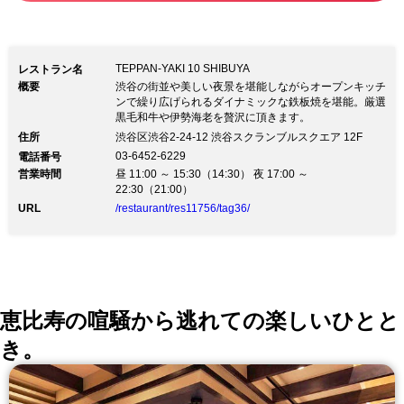
TEPPAN-YAKI 10 SHIBUYA
レストラン名
概要
渋谷の街並や美しい夜景を堪能しながらオープンキッチ
ンで繰り広げられるダイナミックな鉄板焼を堪能。厳選
黒毛和牛や伊勢海老を贅沢に頂きます。
住所
渋谷区渋谷2-24-12 渋谷スクランブルスクエア 12F
03-6452-6229
電話番号
営業時間
昼 11:00 ～ 15:30（14:30） 夜 17:00 ～
22:30（21:00）
URL
/restaurant/res11756/tag36/
恵比寿の喧騒から逃れての楽しいひとと
き。