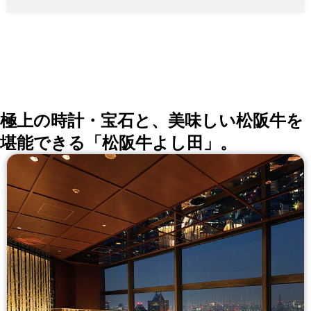
板焼】 上質な黒毛和牛を厳選！とろける舌触りをご賞
味ください オマール海老・フォアグラなど世界の産地
直送の高級食材をご用意 【五感で楽しむ鉄板焼パフォ
ーマンス】 メインカウンター、専属シェフが付くVIP個
室 全席でシェフの華麗な焼き技を鑑賞しながらお召し
上がりいただけます 【鉄板焼とワインのマリアージ
ュ】 ディナーを華やかに彩るシャンパーニュ、シャブ
リなど銘醸ワイン約50種 【接待・記念日に最適な大人
の隠れ家】 2～7名様VIP個室、生け簀を臨むカウンター
8席を完備
極上の時計・宝石と、美味しい松阪牛を
堪能できる「松阪牛よし田」。