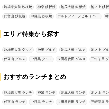
駒場東大前 鉄板焼
神泉 鉄板焼
池尻大橋 鉄板焼
池ノ上 鉄
代官山 鉄板焼
中目黒 鉄板焼
ポルトフィーノビル（Portofinoビル） 鉄板焼
幡
エリア特集から探す
駒場東大前 グルメ
神泉 グルメ
池尻大橋 グルメ
池ノ上 グ
代官山 グルメ
中目黒 グルメ
世田谷代田 グルメ
三軒茶屋 
おすすめランチまとめ
駒場東大前 ランチ
神泉 ランチ
池尻大橋 ランチ
池ノ上 ラ
代官山 ランチ
中目黒 ランチ
世田谷代田 ランチ
三軒茶屋 