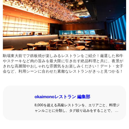
駒場東大前でフ鉄板焼が楽しみるレストランをご紹介！厳選した和牛
やステーキなど肉の旨みを最大限に引き出す絶品料理と共に、夜景が
きれな高層階やおしゃれな雰囲気をお楽しみください！デート・女子
会など、利用シーンに合わせた素敵なレストランがきっと見つかる！
okaimonoレストラン 編集部
8,000を超える高級レストランを、エリアごと、料理ジ
ャンルごとに分類し、タグ絞り込みをすることで、 い
ろんな切口で、レストランを探せる。記念日、女子
会、同窓会の会場・レストラン探しにを使いくださ
い。