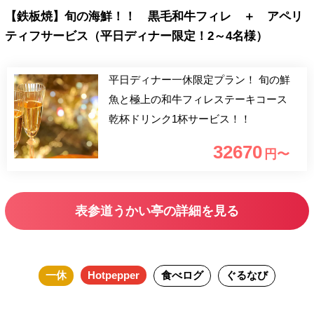
【鉄板焼】旬の海鮮！！ 黒毛和牛フィレ ＋ アペリ
ティフサービス（平日ディナー限定！2～4名様）
平日ディナー一休限定プラン！ 旬の鮮
魚と極上の和牛フィレステーキコース
乾杯ドリンク1杯サービス！！
32670
円〜
表参道うかい亭の詳細を見る
一休
Hotpepper
食べログ
ぐるなび