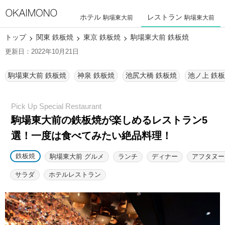
ホテル
レストラン
駒場東大前
駒場東大前
トップ
関東 鉄板焼
東京 鉄板焼
駒場東大前 鉄板焼
更新日：2022年10月21日
駒場東大前 鉄板焼
神泉 鉄板焼
池尻大橋 鉄板焼
池ノ上 鉄
駒場東大前の鉄板焼が楽しめるレストラン5
選！
一度は食べてみたい絶品料理！
鉄板焼
駒場東大前 グルメ
ランチ
ディナー
アフタヌー
サラダ
ホテルレストラン