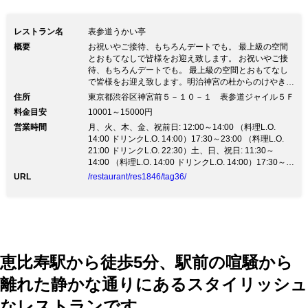
レストラン名
表参道うかい亭
概要
お祝いやご接待、もちろんデートでも。 最上級の空間
とおもてなしで皆様をお迎え致します。 お祝いやご接
待、もちろんデートでも。 最上級の空間とおもてなし
で皆様をお迎え致します。明治神宮の杜からのけやき並
木より その扉を開けると和の伝統建築に世界の美が融
住所
東京都渋谷区神宮前５－１０－１ 表参道ジャイル５Ｆ
合するうかいの世界へのプロローグ 厳選された素材で
料金目安
10001～15000円
創り上げる四季を彩るうかい料理の世界 レストラン内
営業時間
月、火、木、金、祝前日: 12:00～14:00 （料理L.O.
はさながら小さな美術館 ３つの異空間で至福の一時を
14:00 ドリンクL.O. 14:00）17:30～23:00 （料理L.O.
表参道うかい亭で
21:00 ドリンクL.O. 22:30）土、日、祝日: 11:30～
14:00 （料理L.O. 14:00 ドリンクL.O. 14:00）17:30～
23:00 （料理L.O. 21:00 ドリンクL.O. 22:30）
URL
/restaurant/res1846/tag36/
恵比寿駅から徒歩5分、駅前の喧騒から
離れた静かな通りにあるスタイリッシュ
なレストランです。