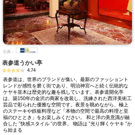
出典：
表参道うかい亭
4.74
表参道は、世界のブランドが集い、最新のファッショント
レンドが感性を磨く街であり、明治神宮へと続く伝統的な
ケヤキ並木は歴史的な趣を残しています。表参道開化亭
は、築150年の金沢の商家を改装し、洗練された西洋美術工
芸品で彩られた優雅な空間です。夜景を眺めながら、極上
のステーキや鉄板料理など「本物の空間で最高の料理と至
福のひととき」をお楽しみください。 和と洋の美意識が融
合した "快感スタイル "の世界。 物語は "光り輝くケヤキ "か
ら始まる