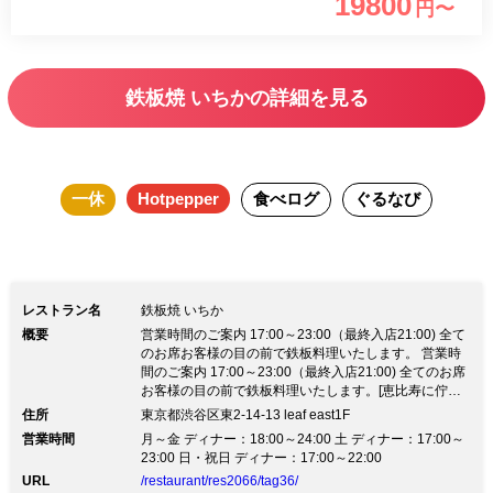
19800
円〜
円(税抜) グラスシャンパン付「記念日特別コース」10,500円
(税抜) 【厳選素材の鉄板焼】 上質な黒毛和牛を厳選！とろけ
る舌触りをご賞味ください オマール海老・フォアグラなど
鉄板焼 いちかの詳細を見る
世界の産地直送の高級食材をご用意 【五感で楽しむ鉄板焼
パフォーマンス】 メインカウンター、専属シェフが付くVIP
個室 全席でシェフの華麗な焼き技を鑑賞しながらお召し上
一休
Hotpepper
食べログ
ぐるなび
がりいただけます 【鉄板焼とワインのマリアージュ】 ディ
ナーを華やかに彩るシャンパーニュ、シャブリなど銘醸ワイ
ン約50種 【接待・記念日に最適な大人の隠れ家】 2～7名様
VIP個室、生け簀を臨むカウンター8席を完備
レストラン名
鉄板焼 いちか
概要
営業時間のご案内 17:00～23:00（最終入店21:00) 全て
のお席お客様の目の前で鉄板料理いたします。 営業時
間のご案内 17:00～23:00（最終入店21:00) 全てのお席
お客様の目の前で鉄板料理いたします。[恵比寿に佇む
大人の隠れ家] ◇熟練シェフの匠の技×吟味した食材が
住所
東京都渋谷区東2-14-13 leaf east1F
生み出す鉄板焼と厳選ワインに舌鼓◇ 【接待・会食に
営業時間
月～金 ディナー：18:00～24:00 土 ディナー：17:00～
◎多彩な鉄板焼コース】 四季の味覚と高級食材「旬の
23:00 日・祝日 ディナー：17:00～22:00
お任せコース」14,000円(税抜) グラスシャンパン付
URL
/restaurant/res2066/tag36/
「記念日特別コース」10,500円(税抜) 【厳選素材の鉄