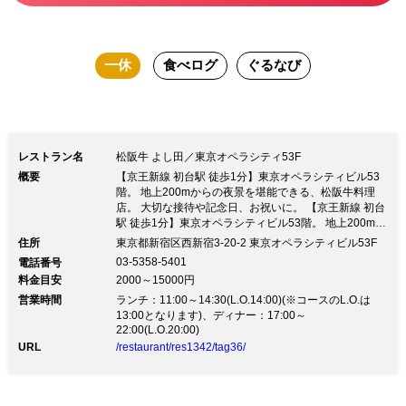
一休
食べログ
ぐるなび
レストラン名
松阪牛 よし田／東京オペラシティ53F
概要
【京王新線 初台駅 徒歩1分】東京オペラシティビル53
階。 地上200mからの夜景を堪能できる、松阪牛料理
店。 大切な接待や記念日、お祝いに。 【京王新線 初台
駅 徒歩1分】東京オペラシティビル53階。 地上200mか
らの夜景を堪能できる、松阪牛料理店。 大切な接待や
住所
東京都新宿区西新宿3-20-2 東京オペラシティビル53F
記念日、お祝いに。本物を知るお客様のために、徹底し
03-5358-5401
電話番号
たこだわり――― 世界最高峰の時計・ジュエリーを扱
料金目安
2000～15000円
うYOSHIDAは、これまで国内外問わず多くのお客様に
営業時間
愛されてきました。 最高峰の時計を扱うことで培った
ランチ：11:00～14:30(L.O.14:00)(※コースのL.O.は
経験を、最高峰の「食」のご提供に生かし、お客様のお
13:00となります)、ディナー：17:00～
22:00(L.O.20:00)
もてなしを追及いたします。 口の中でとろける、松阪
牛の最高の美味しさを味わっていただくために 鉄板焼
URL
/restaurant/res1342/tag36/
き・すき焼き・しゃぶしゃぶの３つのスタイルと、松阪
牛をメインとした新感覚の会席料理をご用意しておりま
す。 こだわり抜いた料理に寄り添う、至高のワインや