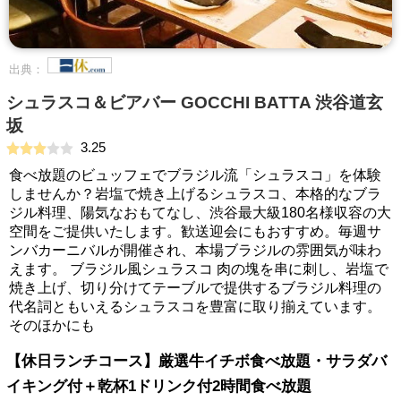
出典：
シュラスコ＆ビアバー GOCCHI BATTA 渋谷道玄
坂
3.25
食べ放題のビュッフェでブラジル流「シュラスコ」を体験
しませんか？岩塩で焼き上げるシュラスコ、本格的なブラ
ジル料理、陽気なおもてなし、渋谷最大級180名様収容の大
空間をご提供いたします。歓送迎会にもおすすめ。毎週サ
ンバカーニバルが開催され、本場ブラジルの雰囲気が味わ
えます。 ブラジル風シュラスコ 肉の塊を串に刺し、岩塩で
焼き上げ、切り分けてテーブルで提供するブラジル料理の
代名詞ともいえるシュラスコを豊富に取り揃えています。
そのほかにも
【休日ランチコース】厳選牛イチボ食べ放題・サラダバ
イキング付＋乾杯1ドリンク付2時間食べ放題