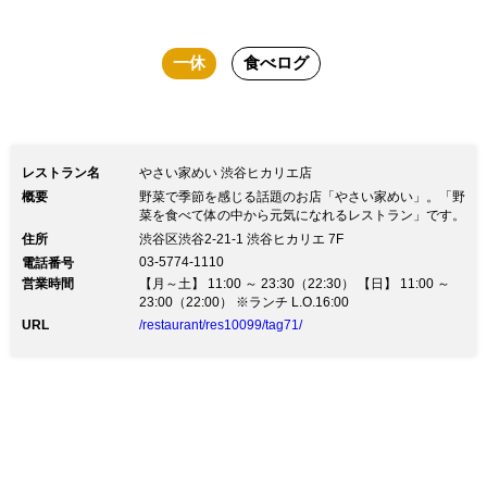
一休
食べログ
レストラン名
やさい家めい 渋谷ヒカリエ店
概要
野菜で季節を感じる話題のお店「やさい家めい」。「野
菜を食べて体の中から元気になれるレストラン」です。
住所
渋谷区渋谷2-21-1 渋谷ヒカリエ 7F
03-5774-1110
電話番号
営業時間
【月～土】 11:00 ～ 23:30（22:30） 【日】 11:00 ～
23:00（22:00） ※ランチ L.O.16:00
URL
/restaurant/res10099/tag71/