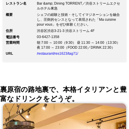
レストラン名
Bar &amp; Dining TORRENT／渋谷ストリームエクセ
ルホテル東急
概要
シェフの経験と技術・そしてイマジネーションを融合
し、圧倒的センスとなって表現された「Ma cuisine
pour vous」をぜひ体験ください。
住所
渋谷区渋谷3-21-3 渋谷ストリーム 4F
03-6427-1358
電話番号
営業時間
朝 7:00 ～ 10:00（9:30） 昼 11:30 ～ 14:00（13:30）
夜 17:00 ～ 23:00（FOOD 22:00／DRINK 22:30）
URL
/restaurant/res1623/tag71/
裏原宿の路地裏で、本格イタリアンと豊
富なドリンクをどうぞ。