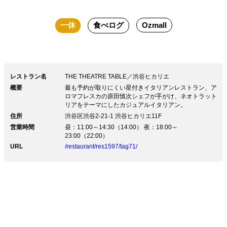
一休
食べログ
Ozmall
レストラン名
THE THEATRE TABLE／渋谷ヒカリエ
概要
最も予約が取りにくい星付きイタリアンレストラン、ア
ロマフレスカの原田慎次シェフが手がけ、ネオトラット
リアをテーマにしたカジュアルイタリアン。
住所
渋谷区渋谷2-21-1 渋谷ヒカリエ11F
営業時間
昼：11:00～14:30（14:00） 夜：18:00～
23:00（22:00）
URL
/restaurant/res1597/tag71/