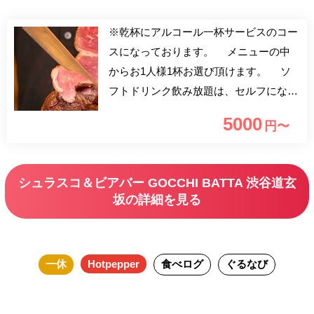
※乾杯にアルコール一杯サービスのコー
スになっております。 メニューの中
からお1人様1杯お選び頂けます。 ソ
フトドリンク飲み放題は、セルフになり
ます。 【シュラスコ】 厳選されたアン
5000
円〜
ガス牛のイチボを、専用の岩塩でシンプ
ルに味付け 旨味の凝縮された肉汁たっ
ぷりのお肉を、お客様のテーブルにて切
シュラスコ＆ビアバー GOCCHI BATTA 渋谷道玄
り分けます 牛のみならず、豚肉、鶏肉
坂の詳細を見る
など本場ブラジルの料理人考案の味付け
数あるシュラスコの中でも
GOCCHIBATTAでしか味わえない逸品を
一休
Hotpepper
食べログ
ぐるなび
存分にご堪能くださいませ。 【サラダ
バイキング】 国産野菜をバイキング形
式でお楽しみ頂けます ブラジル料理の