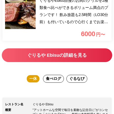
ぐりるやEbisu自慢のお肉のグリルを2種
類食べ比べができるボリューム満点のプ
ランです！ 飲み放題も2.5時間（LO30分
前）も付いているので心行くまでお楽し
みください！ 【100種類以上の豊富な内
6000
円〜
容！選びたい放題！】 2.5時間（LO30分
前）飲み放題プランでゆっくりお楽しみ
いただけます。 ドリンクは、人気の生
ぐりるや Ebisuの詳細を見る
ビールやスパークリングワインはもちろ
んのこと赤ワイン白ワインも！ お酒が
苦手な方も嬉しいノンアルコールカクテ
一休
食べログ
ぐるなび
ルもご用意しております！ 【ビール】
ハートランド生ビール 【ワイン】ス
パークリングワイン／白ワイン／赤ワイ
ン 【ワインカクテル】全16種 【スパー
レストラン名
ぐりるや Ebisu
クリングワインカクテル】全14種 【果
概要
“アットホームな空間で毎日を素敵な記念日に”がコンセ