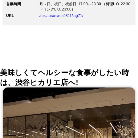
営業時間
「誕生日」「結婚記念日」「長寿の祝い」「お食い初
月～日、祝日、祝前日: 17:00～23:30 （料理L.O. 22:30
め」「一生餅」「選び取り」各種お祝いにどうぞ。 ◇
ドリンクL.O. 23:00）
一度は食べたい「最高級 A5ランク 近江牛」取り扱い店
URL
/restaurant/res9811/tag71/
東急ハンズ、ドンキホーテ、Ｈ＆Ｍから２００Ｍ・表参
道ヒルズ タクシー（約10分）※目安 西新宿ホテル群・
恵比寿ガーデンプレイス タクシー（約10分）※目安
美味しくてヘルシーな食事がしたい時
は、渋谷ヒカリエ店へ!