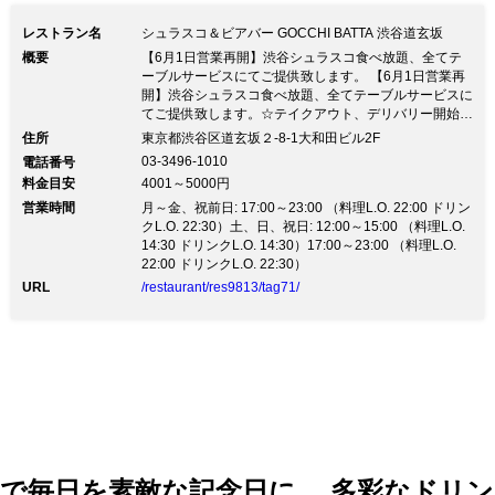
定番【フェジョアーダ】 こちらは、豚
レストラン名
シュラスコ＆ビアバー GOCCHI BATTA 渋谷道玄坂
肉とソーセージを黒豆で煮込んだ料理と
概要
【6月1日営業再開】渋谷シュラスコ食べ放題、全てテ
ーブルサービスにてご提供致します。 【6月1日営業再
なっており 専用のガーリックライスと
開】渋谷シュラスコ食べ放題、全てテーブルサービスに
一緒にお召し上がりください。 【ソフ
てご提供致します。☆テイクアウト、デリバリー開始致
しました。 ■貸切パーティー 【立食】120～最大240名
住所
東京都渋谷区道玄坂２-8-1大和田ビル2F
トドリンク】 各種ソフトドリンク飲み
様【着席】 80～最大180名様 【設備】音響⇒ワイヤレ
03-3496-1010
電話番号
スマイク／マイクスタンド／音源接続可能／CD再生／
放題付きでございます。 アルコール追
料金目安
4001～5000円
スピーカー 映像⇒プロジェクター（PC・iPhone接続可
加をご希望のお客様は、お気軽にスタッ
営業時間
能）／BIGスクリーン／DVD再訂 大人数宴会ならお任
月～金、祝前日: 17:00～23:00 （料理L.O. 22:00 ドリン
せ下さい！貸切パーティーの際、設備無料でご利用可◎
クL.O. 22:30）土、日、祝日: 12:00～15:00 （料理L.O.
フまでお申し付け下さい。
ウエディング二次会・ディナー・デートにぜひご来店下
14:30 ドリンクL.O. 14:30）17:00～23:00 （料理L.O.
さい！
22:00 ドリンクL.O. 22:30）
URL
/restaurant/res9813/tag71/
で毎日を素敵な記念日に。 多彩なドリン