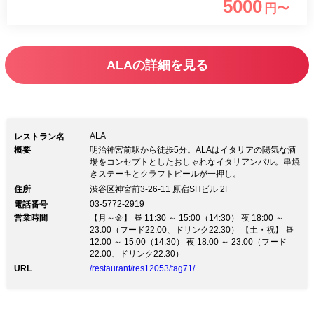
5000
円〜
クリングワインの飲み放題の追加もでき
ます！
ALAの詳細を見る
ALA
レストラン名
概要
明治神宮前駅から徒歩5分。ALAはイタリアの陽気な酒
場をコンセプトとしたおしゃれなイタリアンバル。串焼
きステーキとクラフトビールが一押し。
住所
渋谷区神宮前3-26-11 原宿SHビル 2F
03-5772-2919
電話番号
営業時間
【月～金】 昼 11:30 ～ 15:00（14:30） 夜 18:00 ～
23:00（フード22:00、ドリンク22:30） 【土・祝】 昼
12:00 ～ 15:00（14:30） 夜 18:00 ～ 23:00（フード
22:00、ドリンク22:30）
URL
/restaurant/res12053/tag71/