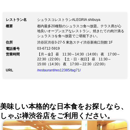
ただけません。店内ご利用の際は、食べ
放題プランのみとなります。 2022年5月
16日より価格改定 昨今の世界的な原材
レストラン名
シュラスコレストランALEGRIA shibuya
料の高騰を要因とする大幅な価格高騰の
概要
都内最多20種類のシュラスコ食べ放題。テラス席が心
地良いオープンエアなレストラン。焼きたての肉汁滴る
影響を受け現在の価格を継続することが
シュラスコを食べ放題でご堪能下さい。
困難な状況となりました。 引き続き高
住所
渋谷区渋谷3-27-5 東急ステイ渋谷新南口別館 1F
03-6712-5919
電話番号
い品質をお客様にご提供するため価格を
営業時間
【月～金】 昼 11:30～14:30（14:00） 夜 17:00～
見直すことに至りました。何卒ご理解い
22:30（22:00） 【土・日・祝日】 昼 11:30～
15:00（14:30） 夜 17:00～22:30（22:00）
ただけますようお願い申し上げます 16
URL
/restaurant/res12385/tag71/
日以降シュラスコ食べ放題4,400円＋税
シュラスコ食べ放題ランチ3,000円+税ス
タンダード飲み放題1,650+税
美味しい本格的な日本食をお探しなら、
しゃぶ禅渋谷店をご利用ください。