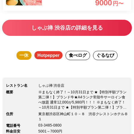
9000
円〜
しゃぶ禅 渋谷店の詳細を見る
一休
Hotpepper
食べログ
ぐるなび
レストラン名
しゃぶ禅 渋谷店
概要
※まもなく終了！～10月31日まで ★【特別半額プラン
第二弾！】ブランド牛★A4ランク常陸牛サーロイン食
べ放題 通常12,000が5,980円！！！ ※まもなく終了！
～10月31日まで ★【特別半額プラン第二弾！】ブラン
ド牛★A4ランク常陸牛サーロイン食べ放題 通常12,000
住所
東京都渋谷区神山町１０－８ 渋谷クレストンホテルＢ
が5,980円！！！★ Go To eatで更にポイントがついち
１
ゃいます！ ★要予約で 入店時間 23：00 ラストオーダ
03-3485-0800
電話番号
ー 最大23：30 閉店 24：00 でもＯＫ！！！まずは、電
料金目安
5001～7000円
話くださいませ。★喫煙可（店外に喫煙スペース有）