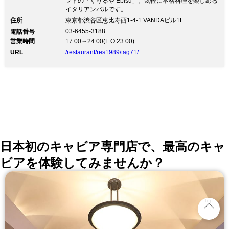
実酒】いちご／みかん／ラフランス
プトの「ぐりるや Ebisu」。気軽に本格料理を楽しめる
イタリアンバルです。
【サワー&ハイ】全6種 【梅酒】あらご
住所
東京都渋谷区恵比寿西1-4-1 VANDAビル1F
し梅酒／しあわせ果実七福神こいとろ梅
03-6455-3188
電話番号
営業時間
17:00～24:00(L.O.23:00)
／黒糖梅酒 【ウイスキー】ロック／ハ
URL
/restaurant/res1989/tag71/
イボール／ジンジャーハイボール／コー
クハイボール 【サングリア】みかんサ
ングリア／苺サングリア／ラフランスサ
ングリア 【カクテル】全36種のリキュ
ールをお好みの割り方で。 【ノンアル
コールカクテル】全23種 【ソフトドリ
日本初のキャビア専門店で、最高のキャ
ンク】全15種
ビアを体験してみませんか？
top