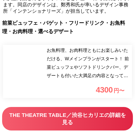
ます。同店のデザインは、鄭秀和氏が率いるデザイン事務
所「インテンショナリーズ」が担当しています。
前菜ビュッフェ・バゲット・フリードリンク・お魚料
理・お肉料理・選べるデザート
お魚料理、お肉料理ともにお楽しみいた
だける、Wメインプランがスタート！ 前
菜ビュッフェやソフトドリンクバー、デ
ザートも付いた大満足の内容となってお
ります！ 「最も予約の取れない」と称
4300
円〜
される「AROMAFRESCA」の原田慎次
シェフのエッセンスを加え、当店シェフ
が作り上げたお得なコースをヒカリエ
THE THEATRE TABLE／渋谷ヒカリエの詳細を
11Fの開放的な空間でお楽しみくださ
見る
い！