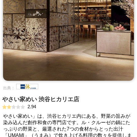
出典：
やさい家めい 渋谷ヒカリエ店
2.94
やさい家めい」は、渋谷ヒカリエ内にある、野菜の旨みが
染み込んだ創作和食の専門店です。ル・クルーゼの鍋にた
っぷりの野菜と、厳選された7つの食材からとった出汁
「UMAMI」（うまみ）で炊き上げる料理の数々を提供しま