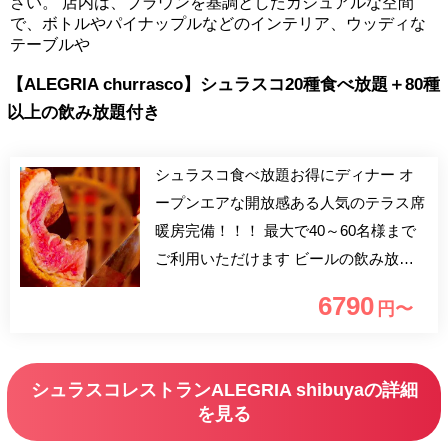
さい。 店内は、ブラウンを基調としたカジュアルな空間
で、ボトルやパイナップルなどのインテリア、ウッディな
テーブルや
【ALEGRIA churrasco】シュラスコ20種食べ放題＋80種
以上の飲み放題付き
シュラスコ食べ放題お得にディナー オ
ープンエアな開放感ある人気のテラス席
暖房完備！！！ 最大で40～60名様まで
ご利用いただけます ビールの飲み放題
はもちろん、都内最多の20種類シュラス
6790
円〜
コ食べ放題も楽しめます！ テラス席は
ご予約希望が混雑することが予想されま
すので、お早めにご予約をお願いいたし
シュラスコレストランALEGRIA shibuyaの詳細
ます。 【ATTENTION】テラス席に雨除
を見る
けはございませんので雨天時はご利用い