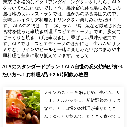
東京で本格的なイタリアンダイニングをお探しなら、ALA
をおいて他にはないでしょう。裏原宿の路地裏にあるこの
居心地の良いレストランでは、温かみのある雰囲気の中、
美味しいイタリア料理とドリンクをお楽しみいただけま
す。 ALAの名物は、牛、豚、ラム、鴨、魚など厳選された
食材を使った串焼き料理「スピエディーノ」です。炭火で
じっくりと焼き上げた串焼きは、香ばしい風味が魅力で
す。ALAでは、スピエディーノのほかにも、生ハムやサラ
ミなど、ワインやビールと一緒に楽しみたいおつまみや小
皿料理も豊富に取り揃えています。そして
ALAのスタンダードプラン！ALA自慢の炭火焼肉が食べ
たい方へ！お料理7品＋2,5時間飲み放題
メインのステーキをはじめ、生ハム、サ
ラミ、カルパッチョ、新鮮野菜のサラダ
など、アラ自慢のお料理が盛りだくさ
ん！ゆっくり飲んで、たくさん食べて、
大満足の宴会コース！ ＋500円でスパー