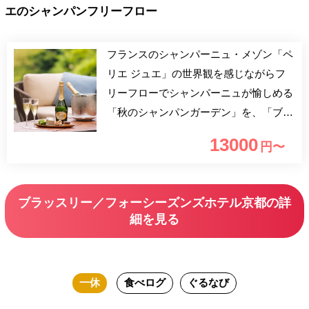
エのシャンパンフリーフロー
フランスのシャンパーニュ・メゾン「ペ
リエ ジュエ」の世界観を感じながらフ
リーフローでシャンパーニュが愉しめる
「秋のシャンパンガーデン」を、「ブラ
ッスリー」のテラス席にて開催いたしま
13000
円〜
す。 毎回ご好評をいただいている「シ
ャンパンガーデン」。平家物語にも記さ
れている800年の歴史ある池庭「積翠
ブラッスリー／フォーシーズンズホテル京都の詳
園」を擁し、京都の中心地にありながら
細を見る
も四季折々の自然豊かな非日常感あふれ
るフォーシーズンズホテル京都にて、4
種のカナッペとともに、ペリエジュエの
一休
食べログ
ぐるなび
グラン ブリュットとドンナフガータの
ロゼワインを90分間のフリーフローでお