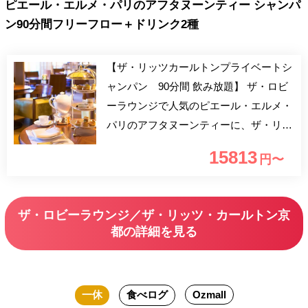
ピエール・エルメ・パリのアフタヌーンティー シャンパ
ン90分間フリーフロー＋ドリンク2種
【ザ・リッツカールトンプライベートシ
ャンパン 90分間 飲み放題】 ザ・ロビ
ーラウンジで人気のピエール・エルメ・
パリのアフタヌーンティーに、ザ・リッ
ツカールトン京都プライベートラベルの
15813
円〜
シャンパン飲み放題をお付けした特別な
プランをご用意致しました。 繊細な泡
と心地の良い酸味が特徴のプライベート
ザ・ロビーラウンジ／ザ・リッツ・カールトン京
シャンパンをフリーフローでお楽しみい
都の詳細を見る
ただけます。 お席のご利用は2時間制と
なりますが、シャンパンの飲み放題はご
利用時間が1時間30分経過時点でラスト
一休
食べログ
Ozmall
オーダーとさせて頂きます。 なお、シ