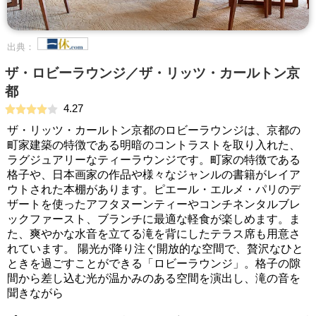
出典：
ザ・ロビーラウンジ／ザ・リッツ・カールトン京
都
4.27
ザ・リッツ・カールトン京都のロビーラウンジは、京都の
町家建築の特徴である明暗のコントラストを取り入れた、
ラグジュアリーなティーラウンジです。町家の特徴である
格子や、日本画家の作品や様々なジャンルの書籍がレイア
ウトされた本棚があります。ピエール・エルメ・パリのデ
ザートを使ったアフタヌーンティーやコンチネンタルブレ
ックファースト、ブランチに最適な軽食が楽しめます。ま
た、爽やかな水音を立てる滝を背にしたテラス席も用意さ
れています。 陽光が降り注ぐ開放的な空間で、贅沢なひと
ときを過ごすことができる「ロビーラウンジ」。格子の隙
間から差し込む光が温かみのある空間を演出し、滝の音を
聞きながら