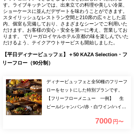
す。ライブキッチンでは、出来立ての料理や美しい冷菜、
ショーケースに並んだデザートを味わうことができます。
スタイリッシュなレストラン空間と210席の広々とした店
内、個室も完備しており、さまざまなシーンでご利用いた
だけます。お客様の安心・安全を第一に考え、営業してお
ります。 でリーガロイヤルホテル京都の味を楽しんでいた
だけるよう、テイクアウトサービスも開始しました。
【平日ディナービュッフェ】＋50 KAZA Selection・フ
リーフロー（90分制）
ディナービュッフェと全50種のフリーフ
ローをセットにした特別プランです。
【フリーフローメニュー 一例】 生
ビール/シャンパン/赤・白ワイン/ハイボ
ール/ジントニック/モスコミュール/カシ
7000
円〜
スソーダ/カンパリオレンジ/スプリッツ
ァー/ブルドック/キティ/レッドアイ/日本