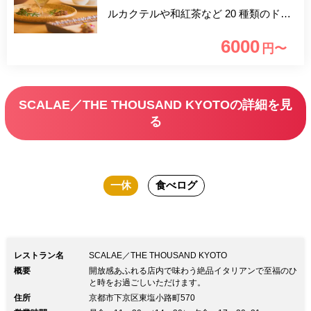
ルカクテルや和紅茶など 20 種類のドリ
ンクをフリーフローでお楽しみいただけ
6000
円〜
ます。盛り付けの愛らしさはお集まりを
華やかに演出。 ご友人とのお集まりや
デート、記念日のお祝いなどにもご利用
SCALAE／THE THOUSAND KYOTOの詳細を見
いただけます。 秋を楽しむ期間限定ラ
る
ンチコースをぜひご堪能ください。
一休
食べログ
レストラン名
SCALAE／THE THOUSAND KYOTO
概要
開放感あふれる店内で味わう絶品イタリアンで至福のひ
と時をお過ごしいただけます。
住所
京都市下京区東塩小路町570