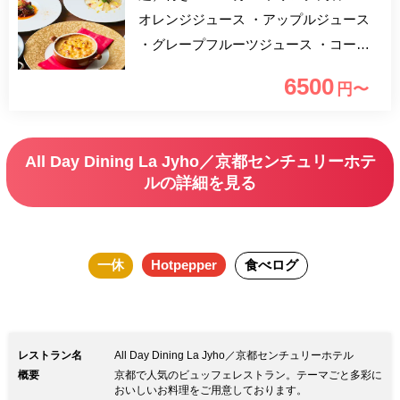
オレンジジュース ・アップルジュース
・グレープフルーツジュース ・コーラ
・黒烏龍茶 ・ジンジャーエール ・ビネ
6500
円〜
ガーサワー ・ストロベリーソーダ ・マ
ンゴーソーダ ・フラワースカッシュ ＝
＝＝＝ ※お席の指定は致しかねます。
All Day Dining La Jyho／京都センチュリーホテ
※個室（最大4名）や半個室（最大4名）
ルの詳細を見る
を希望の場合お電話にてご連絡をお願い
します。確約の場合、別途お席料1,100
円/室を頂戴いたします。 ※備考欄にご
一休
Hotpepper
食べログ
記載いただいた場合もご用意いたしかね
ますので、ご了承ください。 ＝＝＝＝
新たなサービススタイルとして「タブレ
ット式オーダーシステム」を採用し、
レストラン名
All Day Dining La Jyho／京都センチュリーホテル
お好きなメニューをお好きなだけお召し
概要
京都で人気のビュッフェレストラン。テーマごと多彩に
おいしいお料理をご用意しております。
上がりいただけるビュッフェの特長は残