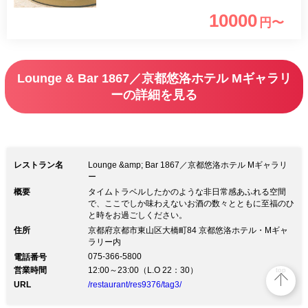
突き抜けており、ガーデン上部はガラス
10000
円〜
張りの天窓となっていますので、自然光
が差し込みコントラストを演出いたしま
す。デザインやアートワークによる伝統
Lounge & Bar 1867／京都悠洛ホテル Mギャラリ
的な和の要素を取り入れた高貴で煌びや
ーの詳細を見る
かな空間で、まるで時代をタイムスリッ
プしたかのような、非日常感溢れる時間
耽美のひとときをお過ごしください。
2022年のテーマは、ゴースト・ミイラ・
レストラン名
Lounge &amp; Bar 1867／京都悠洛ホテル Mギャラリ
ー
一つ目のモンスターなど、さまざまなモ
概要
タイムトラベルしたかのような非日常感あふれる空間
ンスターを集めた「Monster Mush」で
で、ここでしか味わえないお酒の数々とともに至福のひ
と時をお過ごしください。
す。ハロウィンに、ミニモンスターたち
住所
京都府京都市東山区大橋町84 京都悠洛ホテル・Mギャ
が集まってパーティーをする楽しいイベ
ラリー内
075-366-5800
ントを描いたスイーツが勢ぞろいしま
電話番号
営業時間
12:00～23:00（L.O 22：30）
top
す。 さらに嬉しい「シャンパーニュ
URL
/restaurant/res9376/tag3/
フリーフロー」付き！ ハロウィン気分