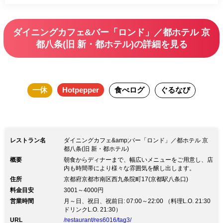
好きな物をお好きなだけ。 他にお客様
の目の前で仕上げるスペシャルデザート
ダイニングカフェ&バー「ロンド」／都ホテル 京
もございます。 ※一部追加料金が発生
都八条(旧 新・都ホテル)の詳細を見る
するメインディッシュもございます。
一休
Hotpepper
食べログ
ぐるなび
レストラン名
ダイニングカフェ&amp;バー「ロンド」／都ホテル 京
都八条(旧 新・都ホテル)
概要
朝食からディナーまで、幅広いメニューをご用意し、店
内も時間帯により様々な雰囲気を醸し出します。
住所
京都府京都市南区西九条院町17(京都駅八条口)
料金目安
3001～4000円
営業時間
月～日、祝日、祝前日: 07:00～22:00 （料理L.O. 21:30
ドリンクL.O. 21:30）
URL
/restaurant/res6016/tag3/