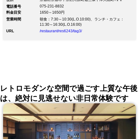
てた天井の下には、ボウリングをオマージュしたポップ
075-231-8832
電話番号
アート、ノスタルジーを感じるレストランです。ランチ
料金目安
1650～1650円
タイムにはボリュームたっぷりのサンドウィッチやパス
営業時間
タ、豊富なカフェ・デザートメニューをご用意しており
朝食：7:30～10:30(L.O.10:00)、ランチ・カフェ：
ます。
11:30～16:30(L.O.16:00)
URL
/restaurant/res6243/tag3/
レトロモダンな空間で過ごす上質な午後
は、絶対に見逃せない非日常体験です