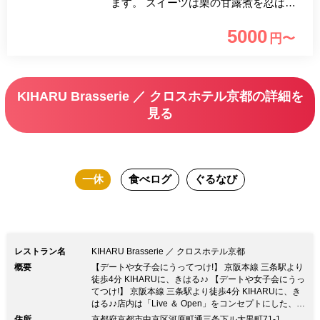
ます。 スイーツは栗の甘露煮を忍ばせ
た温かいマロンフォンダンショコラなど
5000
円〜
5品、サレは見た目にも可愛らしい牛肉
ラグーのライスコロッケ、一口ロールサ
ンドウィッチなど4品で充実の内容でご
KIHARU Brasserie ／ クロスホテル京都の詳細を
用意します。 ワインや、秋のシーズナ
見る
ルドリンク「マロンラテ」などが選べる
フリーフロー付きです。 ※1名様よりご
利用いただけます。 ※メニューは仕入
一休
食べログ
ぐるなび
状況等により変更となる場合がございま
す。予めご了承ください。 ※写真はイ
メージです。 ※当レストランには駐車
場はございません。
レストラン名
KIHARU Brasserie ／ クロスホテル京都
概要
【デートや女子会にうってつけ!】 京阪本線 三条駅より
徒歩4分 KIHARUに、きはる♪♪ 【デートや女子会にうっ
てつけ!】 京阪本線 三条駅より徒歩4分 KIHARUに、き
はる♪♪店内は「Live ＆ Open」をコンセプトにした、活
気あふれる開放的なブラッセリースタイル。和傘に見立
住所
京都府京都市中京区河原町通三条下ル大黒町71-1