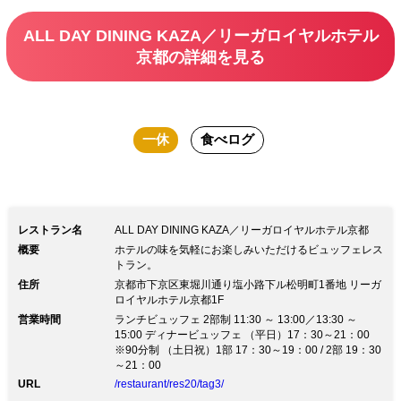
酒/焼酎/ノンアルコールカクテル（ゆず
ALL DAY DINING KAZA／リーガロイヤルホテル
ジンジャー/ミックスベリーサワー/ブル
京都の詳細を見る
ートニック）、ノンアルコールビール
など50種類 スタイリッシュな店舗空間
と210席の広々とした店内は個室もあ
一休
食べログ
り、様々なシーンでご利用いただけま
す。
レストラン名
ALL DAY DINING KAZA／リーガロイヤルホテル京都
概要
ホテルの味を気軽にお楽しみいただけるビュッフェレス
トラン。
住所
京都市下京区東堀川通り塩小路下ル松明町1番地 リーガ
ロイヤルホテル京都1F
営業時間
ランチビュッフェ 2部制 11:30 ～ 13:00／13:30 ～
15:00 ディナービュッフェ （平日）17：30～21：00
※90分制 （土日祝）1部 17：30～19：00 / 2部 19：30
～21：00
URL
/restaurant/res20/tag3/