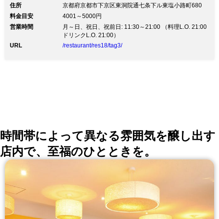
住所
京都府京都市下京区東洞院通七条下ル東塩小路町680
しながら、「出来立て」かつ「シェフに
料金目安
4001～5000円
よる美しい盛りつけ」の料理の数々をお
営業時間
月～日、祝日、祝前日: 11:30～21:00 （料理L.O. 21:00
ドリンクL.O. 21:00）
楽しみいただけます。
URL
/restaurant/res18/tag3/
時間帯によって異なる雰囲気を醸し出す
店内で、至福のひとときを。