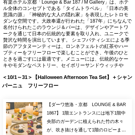
有楽ホテル京都「Lounge & Bar 187 / M Gallery」は、ホテ
ル全体のコンセプトである「タイムトラベル」「日本の美
意識の源」「神秘的な大人の隠れ家」を表現したレトロモ
ダンな空間です。大政奉還が行われた「187年」にちなんで
名付けられたこのラウンジ＆バーは、デザインやアートワ
ークを通じて日本の伝統的な要素を取り入れ、ユニークで
贅沢な時間を演出しています。 シェフパティシエによる季
節のアフタヌーンティーは、ロンネフェルトの紅茶やハー
ブティーをフリーフローで楽しむことができ、午後のひと
ときを過ごすには最適です。メニューには、伝統的なケー
キやモダンなペストリー、セイボリーサンドウィッチや
＜10/1～31＞【Halloween Afternoon Tea Set】＋シャン
パーニュ フリーフロー
【ダーワ悠洛・京都 LOUNGE & BAR
1867】 1階エントランスには地下1階中
央部のガーデンに植えられた竹の木々
が、吹き抜けを通して1階のロビーまで