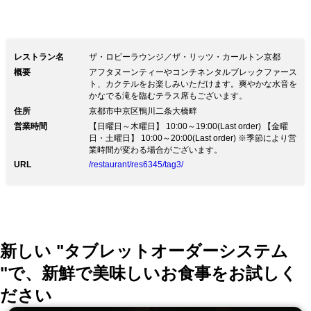
ャンパン以外にも2種類のコーヒーや紅
茶をご注文頂けます。 是非この機会に
ここでしか味わえないくつろぎのひと時
レストラン名
ザ・ロビーラウンジ／ザ・リッツ・カールトン京都
をお楽しみください。
概要
アフタヌーンティーやコンチネンタルブレックファース
ト、カクテルをお楽しみいただけます。爽やかな水音を
かなでる滝を臨むテラス席もございます。
住所
京都市中京区鴨川二条大橋畔
営業時間
【日曜日～木曜日】 10:00～19:00(Last order) 【金曜
日・土曜日】 10:00～20:00(Last order) ※季節により営
業時間が変わる場合がございます。
URL
/restaurant/res6345/tag3/
新しい "タブレットオーダーシステム
"で、新鮮で美味しいお食事をお試しく
ださい