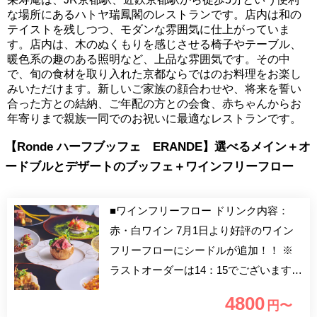
な場所にあるハトヤ瑞鳳閣のレストランです。店内は和の
テイストを残しつつ、モダンな雰囲気に仕上がっていま
す。店内は、木のぬくもりを感じさせる椅子やテーブル、
暖色系の趣のある照明など、上品な雰囲気です。その中
で、旬の食材を取り入れた京都ならではのお料理をお楽し
みいただけます。新しいご家族の顔合わせや、将来を誓い
合った方との結納、ご年配の方との会食、赤ちゃんからお
年寄りまで親族一同でのお祝いに最適なレストランです。
【Ronde ハーフブッフェ ERANDE】選べるメイン＋オ
ードブルとデザートのブッフェ＋ワインフリーフロー
■ワインフリーフロー ドリンク内容：
赤・白ワイン 7月1日より好評のワイン
フリーフローにシードルが追加！！ ※
ラストオーダーは14：15でございます。
5種の選べるメインディッシュ他、オー
4800
円〜
ドブルやデザートはブッフェ形式にてお