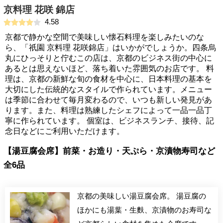
京料理 花咲 錦店
4.58
京都で静かな空間で美味しい懐石料理を楽しみたいのな
ら、「祇園 京料理 花咲錦店」はいかがでしょうか。四条烏
丸にひっそりと佇むこの店は、京都のビジネス街の中心に
あるとは思えないほど、落ち着いた雰囲気のお店です。 料
理は、京都の新鮮な旬の食材を中心に、日本料理の基本を
大切にした伝統的なスタイルで作られています。メニュー
は季節に合わせて毎月変わるので、いつも新しい発見があ
ります。また、料理は熟練したシェフによって一品一品丁
寧に作られています。 個室は、ビジネスランチ、接待、記
念日などにご利用いただけます。
【湯豆腐会席】前菜・お造り・天ぷら・京漬物寿司など
全6品
京都の美味しい湯豆腐会席。 湯豆腐の
ほかにも湯葉・生麩、京漬物のお寿司な