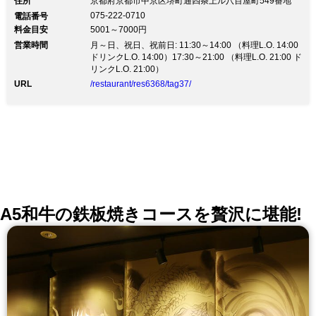
住所
京都府京都市中京区堺町通四条上ル八百屋町549番地
会・接待に 京の夏の風物詩鱧料理・湯豆腐会席烏丸・
075-222-0710
電話番号
四条駅から歩いてすぐ、町屋の風情漂う『京料理 花咲
料金目安
5001～7000円
錦店』 格子扉越しに見える路地は、入り口から京都を
営業時間
感じていただけます。 隠れ家さながらの落ち着いた雰
月～日、祝日、祝前日: 11:30～14:00 （料理L.O. 14:00
囲気の中で、ゆったり過ごせる上質な空間も魅力です。
ドリンクL.O. 14:00）17:30～21:00 （料理L.O. 21:00 ド
京都らしさを堪能していただけるように、京都の食材、
リンクL.O. 21:00）
地酒をご用意してお待ちしております。 京野菜をはじ
URL
/restaurant/res6368/tag37/
めとした、新鮮な食材を使った京料理・会席を思う存分
お召し上がりください。 ランチタイムには、お気軽に
ご利用いただけるお弁当やお昼の会席などご用意してお
ります。 ちょっと贅沢に坪庭の見えるお座敷で会席料
理はいかがでしょうか？ 舞妓さん・芸妓さんを呼んで
の宴席のご予約も承ります。 京都らしいお座敷で京舞
やお座敷遊びなど、宴席に華やぎを添えます。 接待、
ご宴会や観光でお見えの際など、様々なシーンでお使い
ください。
A5和牛の鉄板焼きコースを贅沢に堪能!