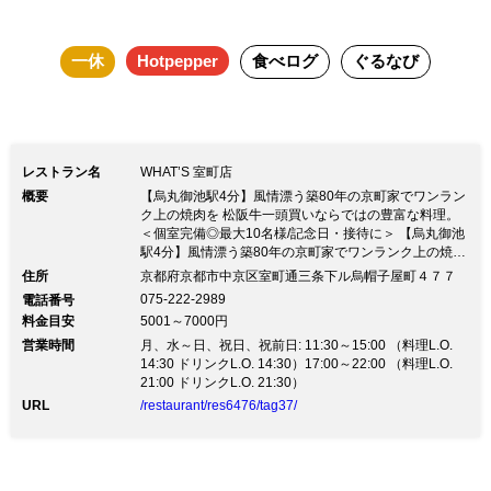
一休
Hotpepper
食べログ
ぐるなび
レストラン名
WHAT’S 室町店
概要
【烏丸御池駅4分】風情漂う築80年の京町家でワンラン
ク上の焼肉を 松阪牛一頭買いならではの豊富な料理。
＜個室完備◎最大10名様/記念日・接待に＞ 【烏丸御池
駅4分】風情漂う築80年の京町家でワンランク上の焼肉
を 松阪牛一頭買いならではの豊富な料理。 ＜個室完備
住所
京都府京都市中京区室町通三条下ル烏帽子屋町４７７
◎最大10名様/記念日・接待に＞ランチ 11:30～
075-222-2989
電話番号
15:00（14:30L.O.） ディナー 17:00～
料金目安
5001～7000円
22:00（21:00L.O.） ◆お持ち帰り頂ける商品を各種ご
営業時間
用意。 是非ご利用下さいませ。 ※テイクアウト商品は
月、水～日、祝日、祝前日: 11:30～15:00 （料理L.O.
上記、営業時間内の受付となります。 ◆京町屋の風情
14:30 ドリンクL.O. 14:30）17:00～22:00 （料理L.O.
を楽しみながら味わう『松阪牛』 歴史を感じさせる和
21:00 ドリンクL.O. 21:30）
空間でゆったりとお過ごし下さい。 ◆当店は『松阪牛
URL
/restaurant/res6476/tag37/
の里オーシャンファーム』で肥育した松阪牛を丸々一頭
買い◎ 普段味わえない希少部位等も豊富に取り揃えて
おります。 ◆個室やワンランク上のVIP空間「離れ」を
ご用意 2名様から最大10名様迄ご利用頂けます。 掘り