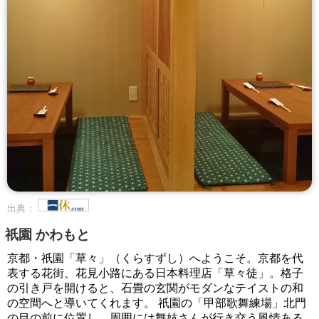
出典：
祇園 かわもと
京都・祇園「草々」（くらすずし）へようこそ。京都を代
表する花街、花見小路にある日本料理店「草々徒」。格子
の引き戸を開けると、石畳の玄関がモダンなテイストの和
の空間へと導いてくれます。 祇園の「甲部歌舞練場」北門
の目の前に位置し、周囲には舞妓さんが行き交う風情ある