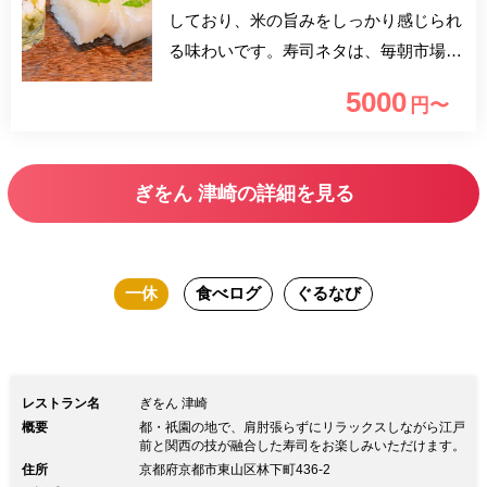
しており、米の旨みをしっかり感じられ
る味わいです。寿司ネタは、毎朝市場
で、鮮度のよい天然ものに拘り、店主自
5000
円〜
ら仕入れております。それらの厳選食材
を祇園の名店で30年研鑽を積んだ店主の
職人技で、極上の寿司へと昇華させま
ぎをん 津崎の詳細を見る
す。お酒に合う一品料理もございますの
で、美酒との饗宴をお愉しみください。
一休
食べログ
ぐるなび
レストラン名
ぎをん 津崎
概要
都・祇園の地で、肩肘張らずにリラックスしながら江戸
前と関西の技が融合した寿司をお楽しみいただけます。
住所
京都府京都市東山区林下町436-2