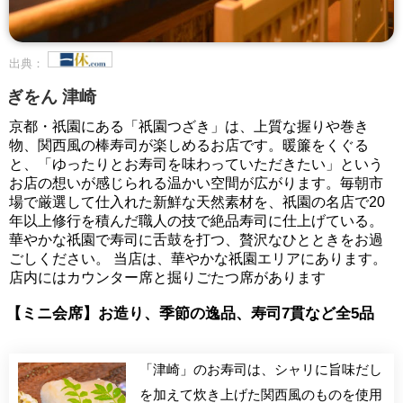
出典：
ぎをん 津崎
京都・祇園にある「祇園つざき」は、上質な握りや巻き
物、関西風の棒寿司が楽しめるお店です。暖簾をくぐる
と、「ゆったりとお寿司を味わっていただきたい」という
お店の想いが感じられる温かい空間が広がります。毎朝市
場で厳選して仕入れた新鮮な天然素材を、祇園の名店で20
年以上修行を積んだ職人の技で絶品寿司に仕上げている。
華やかな祇園で寿司に舌鼓を打つ、贅沢なひとときをお過
ごしください。 当店は、華やかな祇園エリアにあります。
店内にはカウンター席と掘りごたつ席があります
【ミニ会席】お造り、季節の逸品、寿司7貫など全5品
「津崎」のお寿司は、シャリに旨味だし
を加えて炊き上げた関西風のものを使用