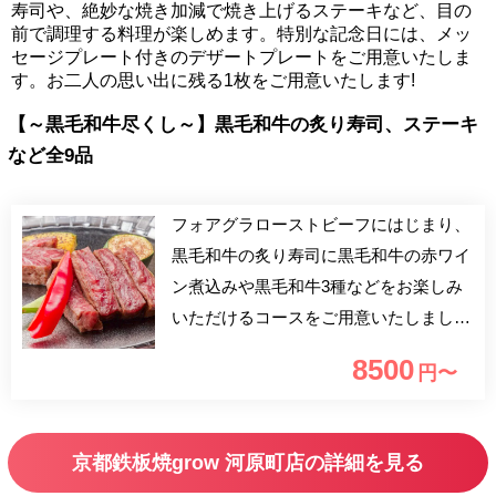
寿司や、絶妙な焼き加減で焼き上げるステーキなど、目の
前で調理する料理が楽しめます。特別な記念日には、メッ
セージプレート付きのデザートプレートをご用意いたしま
す。お二人の思い出に残る1枚をご用意いたします!
【～黒毛和牛尽くし～】黒毛和牛の炙り寿司、ステーキ
など全9品
フォアグラローストビーフにはじまり、
黒毛和牛の炙り寿司に黒毛和牛の赤ワイ
ン煮込みや黒毛和牛3種などをお楽しみ
いただけるコースをご用意いたしまし
た。 和の店内は落ち着きと安らぎを与
8500
円〜
える空間、ゆっくりとした時間をお楽し
みください。
京都鉄板焼grow 河原町店の詳細を見る