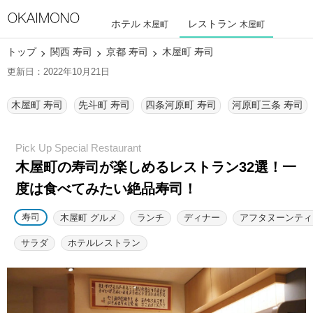
ホテル
レストラン
木屋町
木屋町
トップ
関西 寿司
京都 寿司
木屋町 寿司
更新日：2022年10月21日
木屋町 寿司
先斗町 寿司
四条河原町 寿司
河原町三条 寿司
木屋町の寿司が楽しめるレストラン32選！
一
度は食べてみたい絶品寿司！
寿司
木屋町 グルメ
ランチ
ディナー
アフタヌーンティ
サラダ
ホテルレストラン