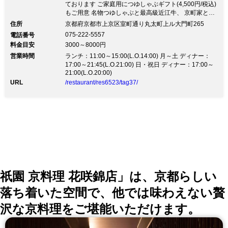
ております ご家庭用につゆしゃぶギフト(4,500円/税込)
もご用意 名物つゆしゃぶと最高級近江牛、 京町家と庭
園の風情に浸るくつろぎのひと時 感染症対策を徹底し
住所
京都府京都市上京区室町通り丸太町上ル大門町265
て営業しております ご家庭用につゆしゃぶギフト
075-222-5557
電話番号
(4,500円/税込)もご用意最高級近江牛やつゆしゃぶを和
料金目安
3000～8000円
服スタッフがおもてなし。四季の会席もございます。
営業時間
風情に浸る贅沢な時間を優美な個室でお過ごしくださ
ランチ：11:00～15:00(L.O.14:00) 月～土 ディナー：
い。 ◆店内の衛生管理対策について 消毒や換気、飛沫
17:00～21:45(L.O.21:00) 日・祝日 ディナー：17:00～
21:00(L.O.20:00)
防止板の設置など、万全の対策に努めております。 詳
細はメニュー「名物つゆしゃぶ」ページをご確認くださ
URL
/restaurant/res6523/tag37/
いませ。 ◆ちりりオリジナル料理『つゆしゃぶ』 たっ
ぷりの白ねぎと柚子唐辛子を薬味に 五段仕込みの「つ
ゆ」で味わう当店の看板料理です。 《秋のおすすめ》
※ともに税抜 ・松茸とバームクーヘン豚、近江牛食べ
比べ 9,500円 ・松茸とキノコと京都ぽーくのつゆしゃ
ぶ 6,500円 ◆ゆったりくつろげる広々個室。2名様より
ご案内します ◆高品質な「認証近江牛」をご提供 たま
の外食は贅沢に。しゃぶしゃぶ・すき焼きでどうぞ。
（認証「近江牛」指定店第1034138号）
祇園 京料理 花咲錦店」は、京都らしい
落ち着いた空間で、他では味わえない贅
沢な京料理をご堪能いただけます。