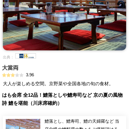
出典：
大當両
3.96
大人が楽しめる空間。京野菜や全国各地の旬の食材。
はも会席 全12品！鱧落としや鱧寿司など 京の夏の風物
詩 鱧を堪能（川床席確約）
鱧落とし、鱧寿司、鱧の天婦羅など 当