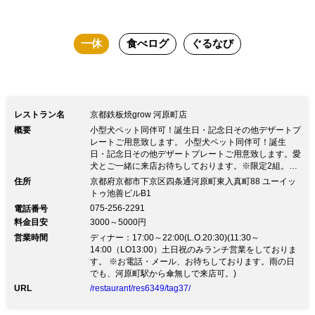
一休
食べログ
ぐるなび
レストラン名
京都鉄板焼grow 河原町店
概要
小型犬ペット同伴可！誕生日・記念日その他デザートプ
レートご用意致します。 小型犬ペット同伴可！誕生
日・記念日その他デザートプレートご用意致します。愛
犬とご一緒に来店お待ちしております。※限定2組。ご
連絡お願い致します。※しつけの行き届いてるペットに
住所
京都府京都市下京区四条通河原町東入真町88 ユーイッ
限ります。 12/23〜26日Xmasコースのみでご案内。お
トゥ池善ビルB1
電話で御予約お受けしております。 Xmas期間中、個室
075-256-2291
電話番号
利用時のみペット同伴可能。 【店内】 鉄板が目の前の
料金目安
3000～5000円
カウンター席・テーブル席をご用意 京都ならではの店
営業時間
内で個室とカウンターだけの小さなお店 席数16席 /カウ
ディナー：17:00～22:00(L.O.20:30)(11:30～
ンター12席 /個室4席 【誕生日・記念日】 大切なあの人
14:00（LO13:00）土日祝のみランチ営業をしておりま
の誕生日や二人だけの記念日 入学祝いから就職祝いな
す。 ※お電話・メール、お待ちしております。雨の日
ど 大事な方の大切な記念日をgrowでお祝いいたしませ
でも、河原町駅から傘無しで来店可。)
んか？ メッセージプレートご用意致します！ 【お問合
URL
/restaurant/res6349/tag37/
わせ】 grow.kyoto@gmail.com