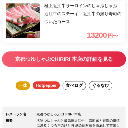
極上近江牛サーロインのしゃぶしゃぶ
近江牛のステーキ 近江牛の握り寿司の
ついたコース
13200
円〜
京都つゆしゃぶCHIRIRI 本店の詳細を見る
一休
Hotpepper
食べログ
ぐるなび
レストラン名
京都つゆしゃぶCHIRIRI 本店
概要
名物つゆしゃぶと最高級近江牛、 京町家と庭園の風情
に浸るくつろぎのひと時 感染症対策を徹底して営業し