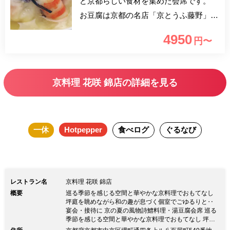
ど京都らしい食材を集めた会席です。
お豆腐は京都の名店「京とうふ藤野」さ
んのお豆腐を使用。 当店特製の合わせ
4950
円〜
だしでお召し上がりください。
京料理 花咲 錦店の詳細を見る
一休
Hotpepper
食べログ
ぐるなび
レストラン名
京料理 花咲 錦店
概要
巡る季節を感じる空間と華やかな京料理でおもてなし
坪庭を眺めながら和の趣が息づく個室でごゆるりと‥
宴会・接待に 京の夏の風物詩鱧料理・湯豆腐会席 巡る
季節を感じる空間と華やかな京料理でおもてなし 坪庭
を眺めながら和の趣が息づく個室でごゆるりと‥ 宴