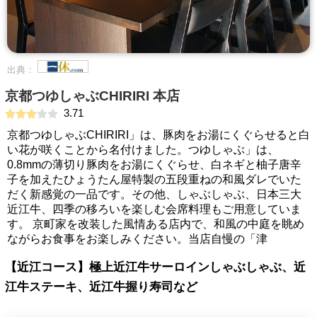
出典：
京都つゆしゃぶCHIRIRI 本店
3.71
京都つゆしゃぶCHIRIRI」は、豚肉をお湯にくぐらせると白
い花が咲くことから名付けました。つゆしゃぶ」は、
0.8mmの薄切り豚肉をお湯にくぐらせ、白ネギと柚子唐辛
子を加えたひょうたん屋特製の五段重ねの和風ダレでいた
だく新感覚の一品です。その他、しゃぶしゃぶ、日本三大
近江牛、四季の移ろいを楽しむ会席料理もご用意していま
す。 京町家を改装した風情ある店内で、和風の中庭を眺め
ながらお食事をお楽しみください。当店自慢の「津
【近江コース】極上近江牛サーロインしゃぶしゃぶ、近
江牛ステーキ、近江牛握り寿司など