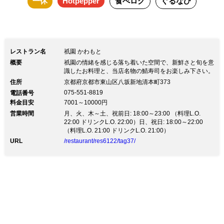
一休
Hotpepper
食べログ
ぐるなび
レストラン名
祇園 かわもと
概要
祇園の情緒を感じる落ち着いた空間で、新鮮さと旬を意
識したお料理と、当店名物の鯖寿司をお楽しみ下さい。
住所
京都府京都市東山区八坂新地清本町373
075-551-8819
電話番号
料金目安
7001～10000円
営業時間
月、火、木～土、祝前日: 18:00～23:00 （料理L.O.
22:00 ドリンクL.O. 22:00）日、祝日: 18:00～22:00
（料理L.O. 21:00 ドリンクL.O. 21:00）
URL
/restaurant/res6122/tag37/