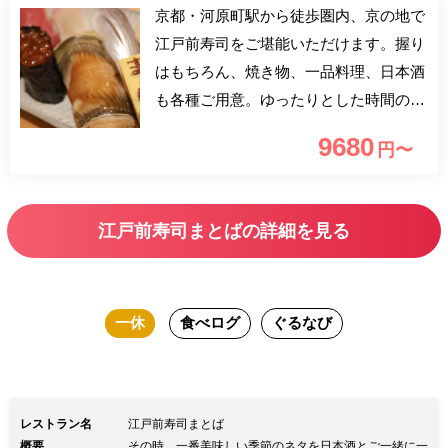
京都・河原町駅から徒歩圏内、京の地で
江戸前寿司をご堪能いただけます。握り
はもちろん、焼き物、一品料理、日本酒
も各種ご用意。ゆったりとした時間の流
れを感じながら、至福のひと時をお過ご
9680
円〜
しください。
江戸前寿司まとばの詳細を見る
一休
食べログ
ぐるなび
レストラン名
江戸前寿司まとば
概要
その時、一番美味しい季節のネタを日本酒とご一緒に一