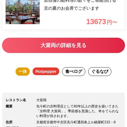
店自慢の鱧料理の数々をご堪能頂ける
京の夏のお会席でございます
13673
円〜
大當両の詳細を見る
一休
Hotpepper
食べログ
ぐるなび
レストラン名
大當両
概要
先斗町の京料理店として80年以上の歴史を築いてきた
「京料理 大當両」。季節感を意識した、奇をてらわな
い料理が供されます。
住所
京都府京都市中京区先斗町通四条上ル鍋屋町232－8