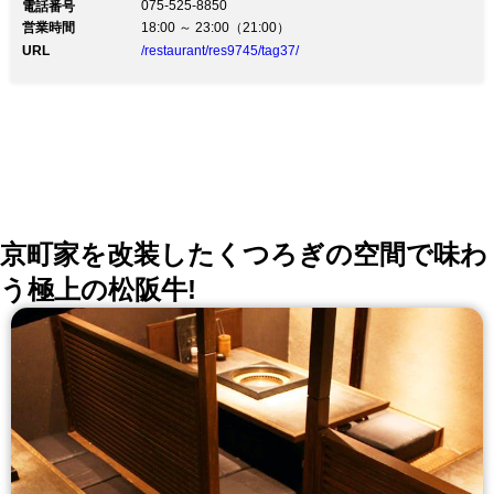
075-525-8850
電話番号
営業時間
18:00 ～ 23:00（21:00）
URL
/restaurant/res9745/tag37/
京町家を改装したくつろぎの空間で味わ
う極上の松阪牛!