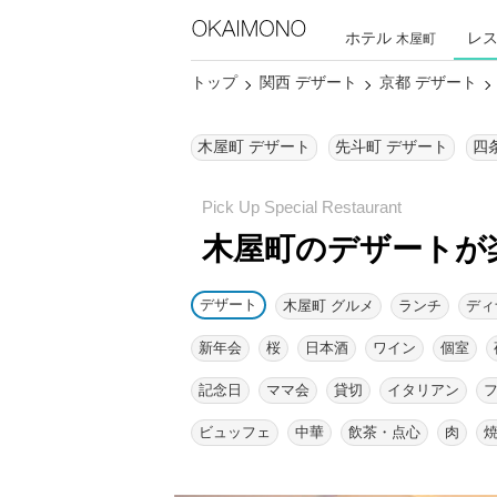
ホテル
レ
木屋町
トップ
関西 デザート
京都 デザート
木屋町 デザート
先斗町 デザート
四
木屋町のデザートが
デザート
木屋町 グルメ
ランチ
ディ
新年会
桜
日本酒
ワイン
個室
記念日
ママ会
貸切
イタリアン
ビュッフェ
中華
飲茶・点心
肉