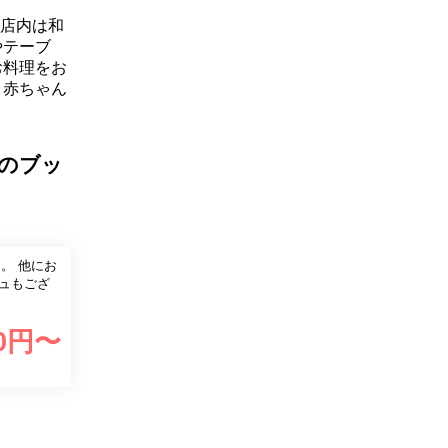
。店内は和
やテーブ
お料理をお
、赤ちゃん
トのブッ
。 他にお
ュもござ
0
円〜