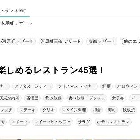
ストラン
木屋町
木屋町 デザート
条河原町 デザート
河原町三条 デザート
京都 デザート
他のエ
楽しめるレストラン45選！
ナー
アフタヌーンティー
クリスマス ディナー
紅葉
ハロウィン
夜景が綺麗
居酒屋
飲み放題
食べ放題・ブッフェ
女子会
デー
フレンチ
ステーキ
グリル
スペイン料理
和食
寿司
鉄板焼
焼肉
スイーツ
スイーツビュッフェ
サラダ
ホテルレストラン