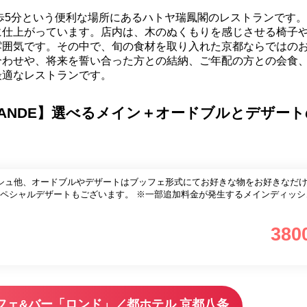
歩5分という便利な場所にあるハトヤ瑞鳳閣のレストランです
に仕上がっています。店内は、木のぬくもりを感じさせる椅子
雰囲気です。その中で、旬の食材を取り入れた京都ならではの
合わせや、将来を誓い合った方との結納、ご年配の方との会食
最適なレストランです。
ERANDE】選べるメイン＋オードブルとデザー
シュ他、オードブルやデザートはブッフェ形式にてお好きな物をお好きなだけ
ペシャルデザートもございます。 ※一部追加料金が発生するメインディッシ
380
フェ&バー「ロンド」／都ホテル 京都八条