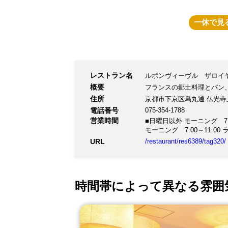
一休
で見
レストラン名
ルボンヴィーヴル ザロイ
概要
フランスの郷土料理とパン
住所
京都市下京区烏丸通 仏光寺
電話番号
075-354-1788
営業時間
■日曜日以外 モーニング 7:00～1
モーニング 7:00～11:00 ラ
URL
/restaurant/res6389/tag320/
時間帯によって異なる雰囲