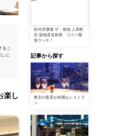
魚河岸酒場 ザ・築地 人形町
店 築地直送刺身、コスパ最
強ランチ！
するこ
探しに
記事から探す
お楽し
東京の夜景が綺麗なレストラ
ン