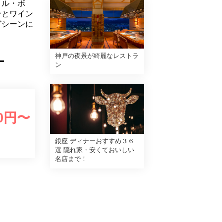
「ル・ボ
ンとワイン
グシーンに
神戸の夜景が綺麗なレストラ
ー
ン
0
円〜
銀座 ディナーおすすめ３６
選 隠れ家・安くておいしい
名店まで！