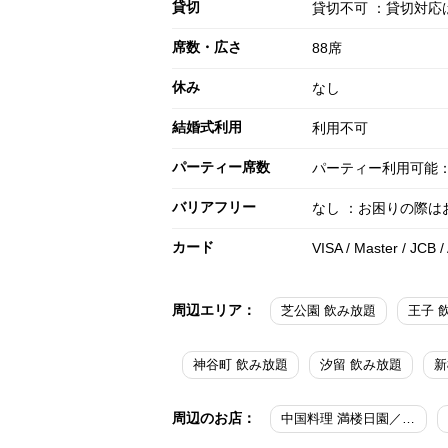
貸切
貸切不可 ：貸切対応
席数・広さ
88席
休み
なし
結婚式利用
利用不可
パーティー席数
パーティー利用可能：
バリアフリー
なし ：お困りの際
カード
VISA / Master / JCB 
周辺エリア：
芝公園 飲み放題
王子 
神谷町 飲み放題
汐留 飲み放題
新
周辺のお店：
中国料理 満楼日園／東京プリンスホテル