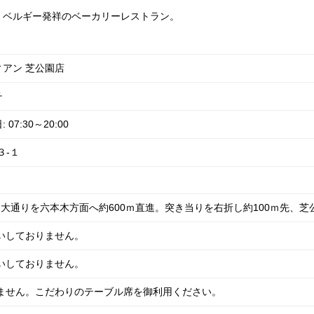
、ベルギー発祥のベーカリーレストラン。
アン 芝公園店
チ
7:30～20:00
３-１
出て大通りを六本木方面へ約600ｍ直進。突き当りを右折し約100ｍ先、
いしておりません。
いしておりません。
いません。こだわりのテーブル席を御利用ください。