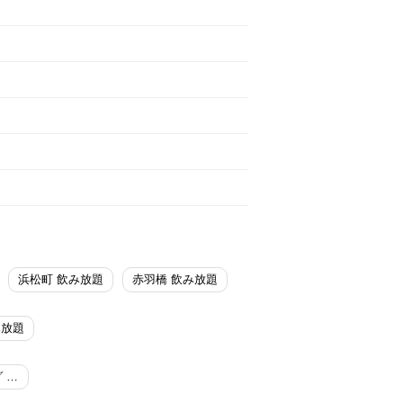
浜松町 飲み放題
赤羽橋 飲み放題
み放題
ブッフェダイニング ポルト／東京プリンスホテル