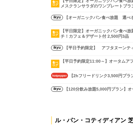
【平日限定】オーガニックパン食べ放
食べ
ログ
メスクランサラダのワンプレートブランチ
ikyu
【オーガニックパン食べ放題 選べる
【平日限定】オーガニックパン食べ放
食べ
ログ
チ！カフェ＆デザート付 2,500円3品
ikyu
【平日予約限定】 アフタヌーンティ
【平日予約限定11:00～】オータムア
食べ
ログ
【2hフリードリンク3,500円
hotpepper
ikyu
【120分飲み放題5,000円プラン
ル・パン・コティディアン 