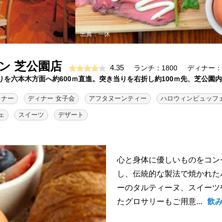
出典：一休
ン 芝公園店
4.35
ランチ：1800
ディナー：2
通りを六本木方面へ約600ｍ直進。突き当りを右折し約100ｍ先、芝公園
ィナー
ディナー 女子会
アフタヌーンティー
ハロウィンビュッフ
ェ
スイーツ
デザート
心と身体に優しいものをコン
し、伝統的な製法で焼かれた
ーのタルティーヌ、スイーツ
たグロサリーもご用意...
飲