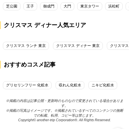
芝公園
王子
御成門
大門
東京タワー
浜松町
クリスマス ディナー人気エリア
クリスマス ランチ 東京
クリスマス ディナー 東京
クリスマス
おすすめコスメ記事
グリセリンフリー 化粧水
収れん化粧水
ニキビ化粧水
※掲載の内容は記事公開・更新時のものなので変更されている場合がありま
す。
※掲載の写真はイメージです。※掲載されているすべてのコンテンツの無断
での転載、転用、コピー等は禁じます。
Copyright© another-trip Corporation®. All Rights Reserved.