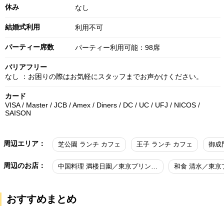
休み
なし
結婚式利用
利用不可
パーティー席数
パーティー利用可能：98席
バリアフリー
なし ：お困りの際はお気軽にスタッフまでお声かけください。
カード
VISA / Master / JCB / Amex / Diners / DC / UC / UFJ / NICOS /
SAISON
周辺エリア：
芝公園 ランチ カフェ
王子 ランチ カフェ
御成
周辺のお店：
中国料理 満楼日園／東京プリンスホテル
和食 清水／東京
おすすめまとめ