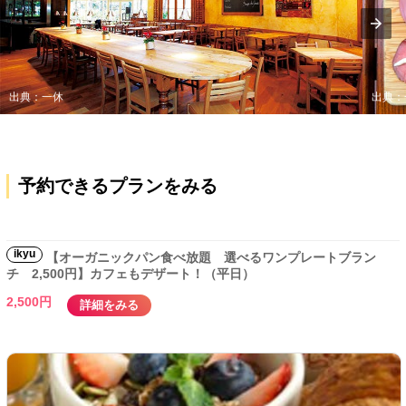
出典：一休
出典：
予約できるプランをみる
ikyu
【オーガニックパン食べ放題 選べるワンプレートブラン
チ 2,500円】カフェもデザート！（平日）
2,500円
詳細をみる