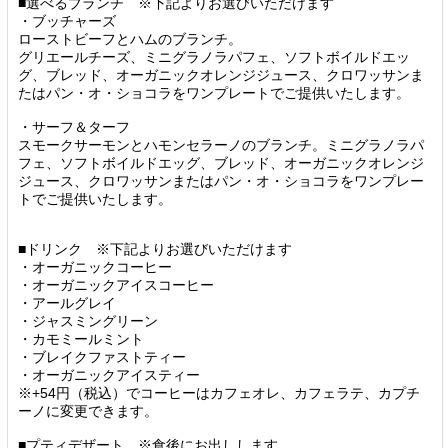
■選べるブランチ ※下記よりお選びいただけます
・ブッチャーズ
ローストビーフとハムのブランチ。
グリエールチーズ、ミニグラノラパフェ、ソフトボイルドエッ
グ、ブレッド、オーガニックオレンジジュース、クロワッサンま
たはパン・オ・ショコラをワンプレートでご提供いたします。
・サーフ＆ターフ
スモークサーモンとハモンセラーノのブランチ。ミニグラノラパ
フェ、ソフトボイルドエッグ、ブレッド、オーガニックオレンジ
ジュース、クロワッサンまたはパン・オ・ショコラをワンプレー
トでご提供いたします。
■ドリンク ※下記よりお選びいただけます
・オーガニックコーヒー
・オーガニックアイスコーヒー
・アールグレイ
・ジャスミングリーン
・カモミールミント
・ブレイクファストティー
・オーガニックアイスティー
※+54円（税込）でコーヒーはカフェオレ、カフェラテ、カプチ
ーノに変更できます。
■プティデザート ※食後にお出しします。