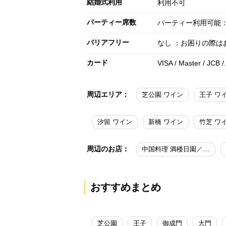
結婚式利用
利用不可
パーティー席数
パーティー利用可能：
バリアフリー
なし ：お困りの際
カード
VISA / Master / JCB 
周辺エリア：
芝公園 ワイン
王子 ワ
汐留 ワイン
新橋 ワイン
竹芝 ワ
周辺のお店：
中国料理 満楼日園／東京プリンスホテル
おすすめまとめ
芝公園
王子
御成門
大門