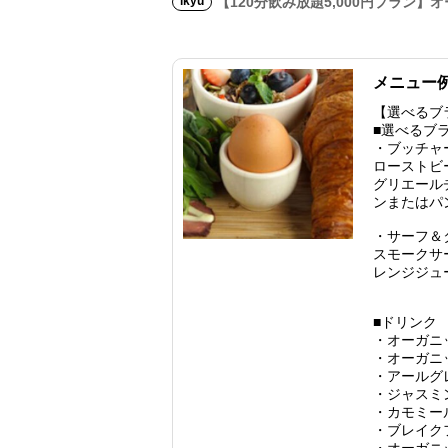
ikyu
【120分飲み放題5,000円プラン
メニュー
【選べるブ
■選べるブ
・ブッチャ
ローストビ
グリエール
ンまたはパ
・サーフ＆
スモークサ
レンジジュ
■ドリンク
・オーガニ
・オーガニ
・アールグ
・ジャスミ
・カモミー
・ブレイク