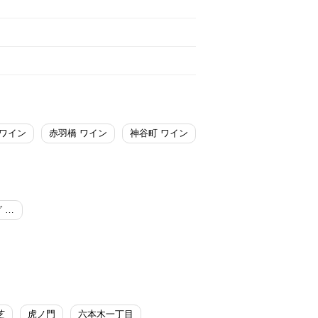
 ワイン
赤羽橋 ワイン
神谷町 ワイン
ブッフェダイニング ポルト／東京プリンスホテル
芝
虎ノ門
六本木一丁目