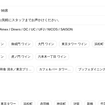
98席
はお気軽にスタッフまでお声かけください。
/ Amex / Diners / DC / UC / UFJ / NICOS / SAISON
イン
御成門 ワイン
大門 ワイン
東京タワー ワイン
浜松町
イン
虎ノ門 ワイン
六本木一丁目 ワイン
和食 清水／東京プリンスホテル
カフェ＆バー タワービューテラス／東京プリンスホテル
東京タワー
浜松町
赤羽橋
神谷町
汐留
新橋
竹