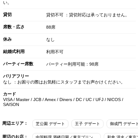
い。
貸切
貸切不可 ：貸切対応は承っておりません。
席数・広さ
88席
休み
なし
結婚式利用
利用不可
パーティー席数
パーティー利用可能：98席
バリアフリー
なし ：お困りの際はお気軽にスタッフまでお声かけください。
カード
VISA / Master / JCB / Amex / Diners / DC / UC / UFJ / NICOS /
SAISON
周辺エリア：
芝公園 デザート
王子 デザート
御成門 デザー
周辺のお店：
中国料理 満楼日園／東京プリンスホテル
和食 清水／東京