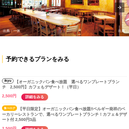
出典：一休
出典：
予約できるプランをみる
ikyu
【オーガニックパン食べ放題 選べるワンプレートブラン
チ 2,500円】カフェもデザート！（平日）
2,500円
詳細をみる
食べ
ログ
【平日限定】オーガニックパン食べ放題‼ベルギー発祥のベ
ーカリーレストランで、選べるワンプレートブランチ！カフェ＆デザ
ート付 2,500円3品
2,500円