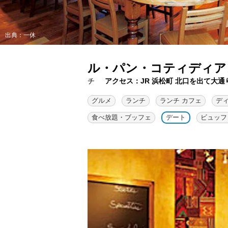
出典：一休
ル・パン・コティディア
チ
アクセス：JR 浜松町 北口を出て大
グルメ
ランチ
ランチ カフェ
デ
食べ放題・ブッフェ
デート
ビュッフ