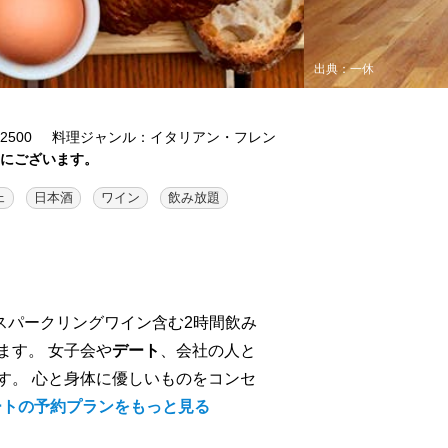
出典：一休
500
料理ジャンル：イタリアン・フレン
内にございます。
ェ
日本酒
ワイン
飲み放題
やスパークリングワイン含む2時間飲み
ます。 女子会や
デート
、会社の人と
す。 心と身体に優しいものをコンセ
ートの予約プランをもっと見る