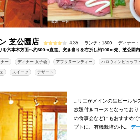
出典：一休
ン 芝公園店
4.35
ランチ：1800
ディナー：2
通りを六本木方面へ約600ｍ直進。突き当りを右折し約100ｍ先、芝公園
ィナー
ディナー 女子会
アフタヌーンティー
ハロウィンビュッフ
ェ
スイーツ
デザート
...リエがメインの生ビール
放題付きコースとなっており
の食事会などにもおすすめで
プトに、有機栽培の小...
デ