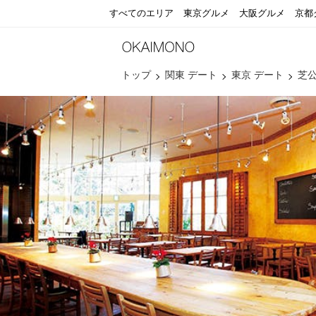
すべてのエリア
東京グルメ
大阪グルメ
京都
トップ
関東 デート
東京 デート
芝公