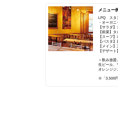
メニュー
LPQ ス
・オーガニ
【サラダ】
【前菜】タ
【スープ】
【パスタ】
【メイン】
【デザート
＜飲み放題メ
生ビール、
オレンジジ
※「3,5