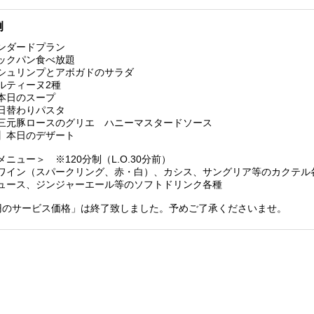
例
タンダードプラン
ックパン食べ放題
シュリンプとアボガドのサラダ
ルティーヌ2種
本日のスープ
日替わりパスタ
三元豚ロースのグリエ ハニーマスタードソース
】本日のデザート
ニュー＞ ※120分制（L.O.30分前）
ワイン（スパークリング、赤・白）、カシス、サングリア等のカクテル
ュース、ジンジャーエール等のソフトドリンク各種
00円のサービス価格」は終了致しました。予めご了承くださいませ。