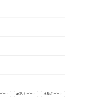
 デート
赤羽橋 デート
神谷町 デート