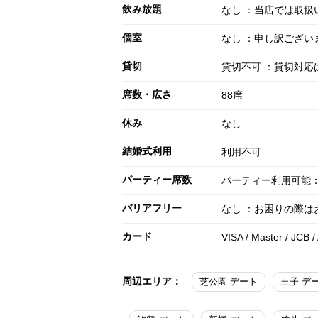
飲み放題
なし ：当店では取扱
個室
なし ：申し訳ござ
貸切
貸切不可 ：貸切対応
席数・広さ
88席
休み
なし
結婚式利用
利用不可
パーティー席数
パーティー利用可能：
バリアフリー
なし ：お困りの際
カード
VISA / Master / JCB 
周辺エリア：
芝公園 デート
王子 デ