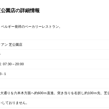
芝公園店の詳細情報
、ベルギー発祥のベーカリーレストラン。
アン 芝公園店
チ
7:30～20:00
３-１
出て大通りを六本木方面へ約600ｍ直進。突き当りを右折し約100ｍ先、
いしておりません。