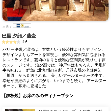
出典：
巴里 夕顔／藤壷
4.6
バリー夕張／湯治は、客数という経済性よりもデザイン、
デザインよりもアートを重視し、優雅な雰囲気に包まれる
レストランです。芸術の香りと優雅な空間美が織りなす夢
のステージです。 泊夕顔では、神戸牛はもちろん、黒毛和
牛も味わえ、鮮魚は北九州の台所、丹渓市場の老舗仲卸
「川原」から直送される。 美しいアールヌーボーの中で、
幸せが波紋のように広がり、いつまでも続く。 アールヌー
ボーは、幕末に登場した
【鉄板焼】お席のみのディナープラン