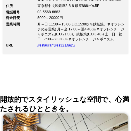
では、旗艦ブランドである萩生まれ萩育ちの黒毛和牛
住所
東京都中央区銀座8-8-8 銀座888ビル5F
「長萩和牛」を始め、名門川岸牧場から神戸ビーフ、北
03-5568-8883
電話番号
九州から空輸される魚介をその時期に一番良いものでご
料金目安
5000～20000円
用意しております。 ◆【Neoフレンチ・ジャポニズム
営業時間
料理】身体に優しい料理 毎日外食される方でも無理な
月～日 11:30～15:00(L.O.15:00)(※鉄板焼、ネオフレン
く食されるよう、バターやチーズを極力少なくし、出汁
チのみ営業) 月～金 17:00～翌4:40(※ネオフレンチ・ジ
や果物を利用したお料理をご提供致します。ご希望にそ
ャポニズム(L.O.21:00)、鉄板焼(L.O.3:40)) 土・日・祝
ってオリジナリティーあふれるオートクチュールのコー
日 17:00～23:30(※ネオフレンチ・ジャポニズム
スも承りますので、お気軽にご相談ください。ご接待・
(L.O.21:00)、鉄板焼(L.O.22:00) ※土曜日のディナー営
URL
/restaurant/res321/tag5/
顔合わせ・ハレの日に。 和牛はもちろん海産物にもこ
業は要予約)
だわり、北九州の台所・旦過市場にある中卸の老舗「川
原」より、玄界灘や九州近海産の地物を空輸で鮮度高く
仕入れております。
開放的でスタイリッシュな空間で、心満
たされるひとときを。