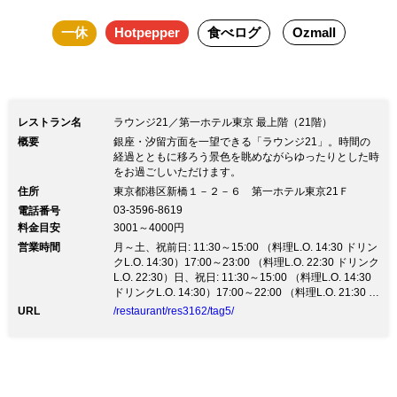
一休
Hotpepper
食べログ
Ozmall
レストラン名
ラウンジ21／第一ホテル東京 最上階（21階）
概要
銀座・汐留方面を一望できる「ラウンジ21」。時間の
経過とともに移ろう景色を眺めながらゆったりとした時
をお過ごしいただけます。
住所
東京都港区新橋１－２－６ 第一ホテル東京21Ｆ
03-3596-8619
電話番号
料金目安
3001～4000円
営業時間
月～土、祝前日: 11:30～15:00 （料理L.O. 14:30 ドリン
クL.O. 14:30）17:00～23:00 （料理L.O. 22:30 ドリンク
L.O. 22:30）日、祝日: 11:30～15:00 （料理L.O. 14:30
ドリンクL.O. 14:30）17:00～22:00 （料理L.O. 21:30 ド
リンクL.O. 21:30）
URL
/restaurant/res3162/tag5/