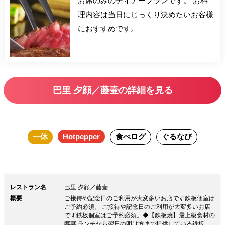
お席のみのディナープランです。 お料
理内容は当日にじっくり決めたいお客様
におすすめです。
巴里 夕顔／藤壷の詳細を見る
一休
Hotpepper
食べログ
ぐるなび
レストラン名
巴里 夕顔／藤壷
概要
ご接待や記念日のご利用が大変多いお店です鉄板個室は
ご予約必須。 ご接待や記念日のご利用が大変多いお店
です鉄板個室はご予約必須。◆【鉄板焼】最上級食材の
饗宴 ランチから翌日の明け方まで提供している鉄板焼