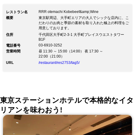
RRR otemachi Kobebeef&amp;Wine
レストラン名
概要
東京駅周辺、大手町エリアの大人でシックな店内に、こ
だわりのお肉と季節の素材を取り入れた極上の料理をご
用意しております。
住所
千代田区大手町2-3-1 大手町プレイスウエストタワー
B1F
03-6910-3252
電話番号
営業時間
昼 11:30 ～ 15:00（14:00） 夜 17:30 ～
22:00（21:00）
URL
/restaurant/res2753/tag5/
東京ステーションホテルで本格的なイタ
リアンを味わおう!