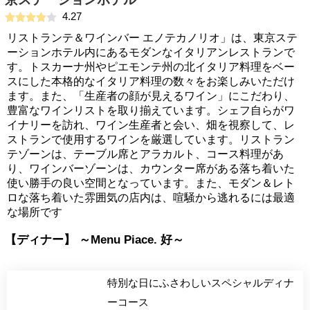
4.27
リストランテ＆ワインバー エノテカノリオ」は、東京ステ
ーションホテル内にあるモダンなイタリアンレストランで
す。トスカーナ州やピエモンテ州の北イタリア料理をベー
スにした本格的なイタリア料理の数々をお楽しみいただけ
ます。また、「生産者の顔が見えるワイン」にこだわり、
豊富なワインリストを取り揃えています。シェフ自らがワ
イナリーを訪れ、ワイン生産者と会い、畑を視察して、レ
ストランで使用するワインを厳選しています。リストラン
テゾーンは、テーブル席とアラカルト、コース料理があ
り、ワインバーゾーンは、カウンター席がある落ち着いた
使い勝手の良い空間となっています。また、モダン＆レト
ロな落ち着いた雰囲気の店内は、喧騒から逃れるには最適
な場所です
【ディナー】 ～Menu Piace. 好～
特別な日にふさわしいスペシャルディナ
ーコース