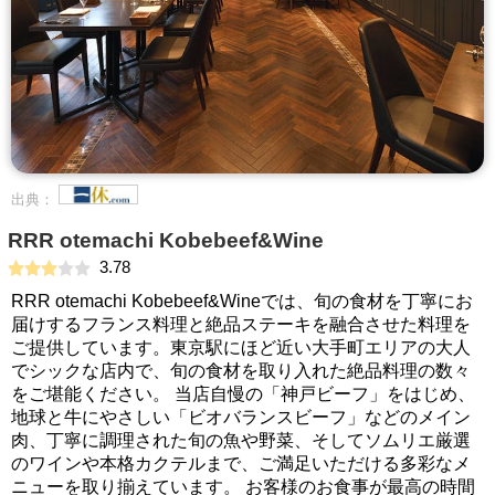
出典：
RRR otemachi Kobebeef&Wine
3.78
RRR otemachi Kobebeef&Wineでは、旬の食材を丁寧にお
届けするフランス料理と絶品ステーキを融合させた料理を
ご提供しています。東京駅にほど近い大手町エリアの大人
でシックな店内で、旬の食材を取り入れた絶品料理の数々
をご堪能ください。 当店自慢の「神戸ビーフ」をはじめ、
地球と牛にやさしい「ビオバランスビーフ」などのメイン
肉、丁寧に調理された旬の魚や野菜、そしてソムリエ厳選
のワインや本格カクテルまで、ご満足いただける多彩なメ
ニューを取り揃えています。 お客様のお食事が最高の時間