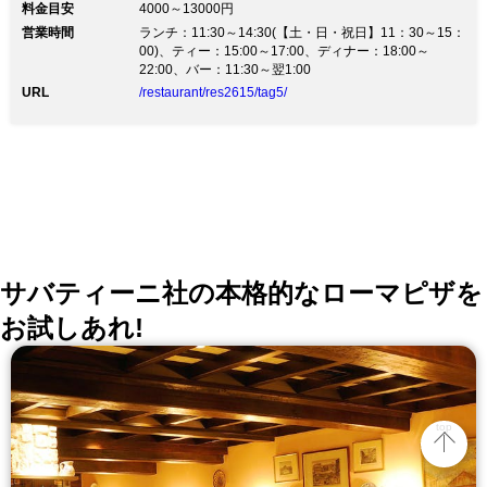
料金目安
4000～13000円
合に最適な個室、都会の夜を満喫できるバーなど、スタ
営業時間
ランチ：11:30～14:30(【土・日・祝日】11：30～15：
イリッシュな空間でお楽しみください。 人気のオーク
00)、ティー：15:00～17:00、ディナー：18:00～
ドア バーガーは、表面はカリッと、中は凝縮された肉
22:00、バー：11:30～翌1:00
の旨味とオークのスモーキーな香ばしさをご堪能くださ
い。
URL
/restaurant/res2615/tag5/
サバティーニ社の本格的なローマピザを
お試しあれ!
top