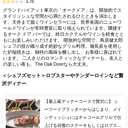
3.78
グランドハイアット東京の「オークドア」は、開放的でス
タイリッシュな空間が心満たされるひとときを演出しま
す。天井まで届くワインセラーには、世界各国のニューワ
ールドワインが常時豊富に取り揃えられています。隣接す
るオーク ドア バーでは、終日カクテルやワインを軽食とと
もにお楽しみいただけます。 開放的な空間で、鳥居健太郎
シェフの技が織り成す絶妙なグリル料理。備長炭を使用し
た炉端焼きは、独特の風味を醸し出し、お客様に喜ばれて
います。 二人きりのロマンティックなディナーも、友人と
の楽しい夜も、The Oak Doorなら大丈夫。
＜シェフズセット＞ロブスターやテンダーロインなど贅
沢ディナー
【最上級ディナーコースで贅沢に】 シ
ーフードプラッターからはじまり、メイ
ンディッシュにはチャコールグリルで仕
上げる自慢のステーキもしくはロブスタ