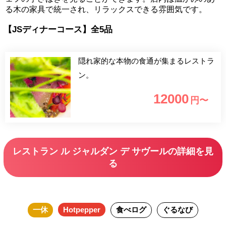
る木の家具で統一され、リラックスできる雰囲気です。
【JSディナーコース】全5品
隠れ家的な本物の食通が集まるレストラ
ン。
12000
円〜
レストラン ル ジャルダン デ サヴールの詳細を見
る
一休
Hotpepper
食べログ
ぐるなび