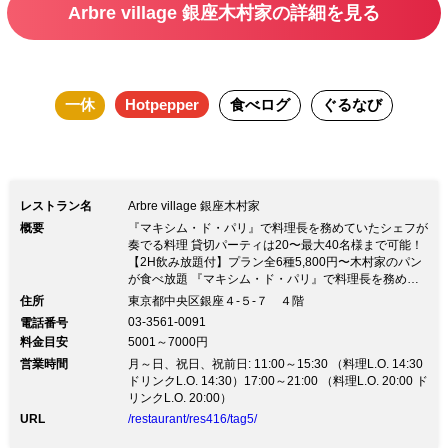
Arbre village 銀座木村家の詳細を見る
一休
Hotpepper
食べログ
ぐるなび
レストラン名
Arbre village 銀座木村家
概要
『マキシム・ド・パリ』で料理長を務めていたシェフが
奏でる料理 貸切パーティは20〜最大40名様まで可能！
【2H飲み放題付】プラン全6種5,800円〜木村家のパン
が食べ放題 『マキシム・ド・パリ』で料理長を務めて
いたシェフが奏でる料理 貸切パーティは20〜最大40名
住所
東京都中央区銀座４-５-７ ４階
様まで可能！ 【2H飲み放題付】プラン全6種5,800円〜
03-3561-0091
電話番号
木村家のパンが食べ放題お店は景色も楽しめる銀座木村
料金目安
5001～7000円
家の4階！ 『マキシム・ド・パリ』で料理長を務めてい
営業時間
たシェフが作る料理の数々をご堪能ください ◆大皿料
月～日、祝日、祝前日: 11:00～15:30 （料理L.O. 14:30
理のパーティープラン5,800円（税込）〜 プランには
ドリンクL.O. 14:30）17:00～21:00 （料理L.O. 20:00 ド
2Hの飲み放題付き！ 旬の食材を使った豪華な料理を楽
リンクL.O. 20:00）
しめます ◆前菜とメインが選べる3種類のコース全5
URL
/restaurant/res416/tag5/
品・3,900円（税込）〜 前菜は5種、メインは9種類の中