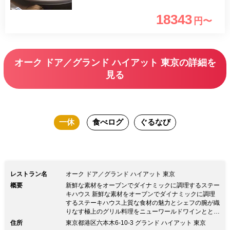
ーをご用意！大切なご家族やご友人、気
18343
円〜
の置けないビジネス利用など、様々なシ
ーンでご利用いただけるおすすめの贅沢
ディナーコースです。
オーク ドア／グランド ハイアット 東京の詳細を
見る
一休
食べログ
ぐるなび
レストラン名
オーク ドア／グランド ハイアット 東京
概要
新鮮な素材をオーブンでダイナミックに調理するステー
キハウス 新鮮な素材をオーブンでダイナミックに調理
するステーキハウス上質な食材の魅力とシェフの腕が織
りなす極上のグリル料理をニューワールドワインととも
に。活気に満ちたオープンキッチン、落ち着いたブース
住所
東京都港区六本木6-10-3 グランド ハイアット 東京
席、四季折々の表情を見せる人気のテラス席、大切な会