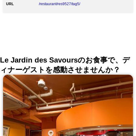
を伝えていこうと考えています。 【Takumi】では、料
URL
/restaurant/res9527/tag5/
理の詳細や作り手の意図をできるだけ明確に提示し、
それをお客様に理解していただくことで、より正確に
「これが【Takumi】らしさの一品なのだな」 と個性を
感じていただきたいと思っております。 ■Menu ・ラン
チ コース … 6,500円（税抜） ・ディナー コース …
12,500円（税抜） ■Restaurant ・白を基調としたモノ
トーンの店内は、まるでキャンバス。 堅苦しくなら
ず、独創的なシェフの世界観に五感を研ぎ澄ませてみて
ください。
Le Jardin des Savoursのお食事で、デ
ィナーゲストを感動させませんか？