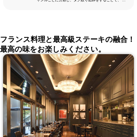
ャンルごとに分類し、タグ絞り込みをすることで、 い
ろんな切口で、レストランを探せる。記念日、女子
会、同窓会の会場・レストラン探しにを使いくださ
い。
詳しくはこちら >>
okaimonoレストラン 編集部
フランス料理と最高級ステーキの融合！
最高の味をお楽しみください。