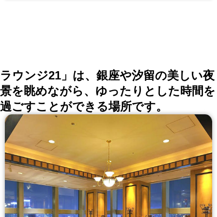
からお選びいただけます おすすめのグラスワインつき
予約限定コースは5,000円（税込） ◆銀座木村家のパン
が食べ放題♪ 料理のご注文で、自慢のパン5〜6種類が食
べ放題！ 定番ものや季節限定のパンをご用意していま
す ◆夜景を見ながらゆったりとお食事 貸切パーティー
は20名〜最大40名様までご利用可能 誕生日や記念日な
ど、大切な日のお祝いにデザートプレートも承っていま
す♪
ラウンジ21」は、銀座や汐留の美しい夜
景を眺めながら、ゆったりとした時間を
過ごすことができる場所です。