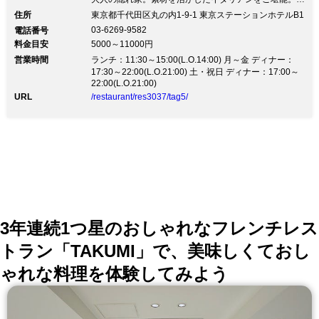
【丸の内の中心にありながら喧騒から離れたモダン＆レ
住所
東京都千代田区丸の内1-9-1 東京ステーションホテルB1
トロの落ち着いた空間】 エノテカノリーオの内装はモ
03-6269-9582
電話番号
ダン＆レトロな落ち着いた雰囲気。 東京ステーション
料金目安
5000～11000円
ホテル内という東京駅直結の好アクセスにありながら地
営業時間
下に足を運んで頂くと丸の内の喧騒から離れた落ち着い
ランチ：11:30～15:00(L.O.14:00) 月～金 ディナー：
た雰囲気の空間が広がります。 リストランテゾーンの
17:30～22:00(L.O.21:00) 土・祝日 ディナー：17:00～
22:00(L.O.21:00)
テーブル席とワインバーゾーンのカウンター席、そして
北イタリア料理をベースにしたモダンイタリアンの料理
URL
/restaurant/res3037/tag5/
と厳選したワインの数々。 プライベートからご接待の
お席まで幅広いシーンでお使い頂けます。
3年連続1つ星のおしゃれなフレンチレス
トラン「TAKUMI」で、美味しくておし
ゃれな料理を体験してみよう