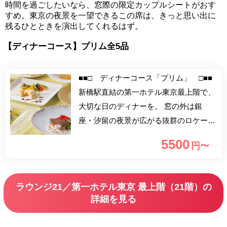
時間を過ごしたいなら、窓際の限定カップルシートがおす
すめ。東京の夜景を一望できるこの席は、きっと思い出に
残るひとときを演出してくれるはず。
【ディナーコース】プリム全5品
■■□ ディナーコース「プリム」 □■■
新橋駅直結の第一ホテル東京最上階で、
大切な日のディナーを。 窓の外は銀
座・汐留の夜景が広がる抜群のロケーシ
ョンで至極のひとときを演出いたしま
5500
円〜
す。
ラウンジ21／第一ホテル東京 最上階（21階）の
詳細を見る