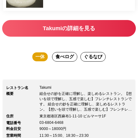
Takumiの詳細を見る
一休
食べログ
ぐるなび
Takumi
レストラン名
概要
組合せの妙を正確に理解し、楽しめるレストラン。【想
いを頭で理解し、五感で楽しむ】フレンチレストランで
す。 組合せの妙を正確に理解し、楽しめるレストラ
ン。【想いを頭で理解し、五感で楽しむ】フレンチレス
トランです。なんとなくな雰囲気や空気に流されて、
住所
東京都港区西麻布1-11-10 ビルマーサ1F
「美味しそう」「おしゃれ」と感じてしまう曖昧な印象
03-6804-6468
電話番号
だけでは、 コースの終盤には前菜の記憶など殆ど残り
料金目安
9000～18000円
ません。 それは、お客様にも作り手にも残念なことだ
営業時間
と思います。 故に、当店ではできるだけシェフの想い
11:30～15:00、18:30～23:30