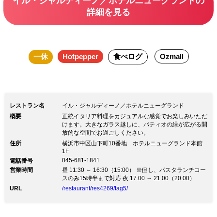
イル・ジャルディーノ／ホテルニューグランドの
詳細を見る
一休
Hotpepper
食べログ
Ozmall
レストラン名
イル・ジャルディーノ／ホテルニューグランド
概要
正統イタリア料理をカジュアルな感覚でお楽しみいただ
けます。大きなガラス越しに、パティオの緑が広がる開
放的な空間でお過ごしください。
住所
横浜市中区山下町10番地 ホテルニューグランド本館
1F
045-681-1841
電話番号
営業時間
昼 11:30 ～ 16:30（15:00） ※但し、パスタランチコー
スのみ15時半まで対応 夜 17:00 ～ 21:00（20:00）
URL
/restaurant/res4269/tag5/