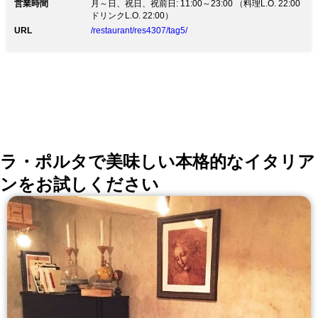
営業時間
ーティーにぴったりです。 大人の女子会やデートなど
月～日、祝日、祝前日: 11:00～23:00 （料理L.O. 22:00
空間を重視したい大切な日にどうぞ。 ■UVA RARAのパ
ドリンクL.O. 22:00）
ーティープラン 【プランA】3種アンティパストや鶏の
URL
/restaurant/res4307/tag5/
炭火焼きなどのリーズナブルプラン【6品】
【フ
リードリンクA付き】 5,000円 【プランB】三笠会館伝
統の味特製鶏のから揚げやピッツァなどしっかりプラン
【6品】
【フ
リードリンクA付き】 6,000円 など複数プランご用意
しております。
ラ・ポルタで美味しい本格的なイタリア
ンをお試しください