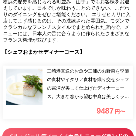
横浜の歴史を感じられる町並み「山手」でもお客様をお迎
えしています。日本でしか味わうことのできない、こだわ
りのダイニングをぜひご堪能ください。 エリゼヒカリに入
店してまず感じるのは、その洗練された雰囲気。モダンで
クラシカルなフレンチスタイルでまとめられた店内で、メ
ニューには、日本人の舌に合うように作られたさまざまな
フランス料理が並びます。
【シェフおまかせディナーコース】
三崎港直送のお魚や三浦のお野菜を季節
の食材やイタリア食材を織り交ぜシェフ
の冨澤が美しく仕上げたディナーコー
ス。大きな窓から望む中庭は美しくライ
トアップされ、お料理と共に非日常の時
9487
円〜
間を演出致します。おすすめです！