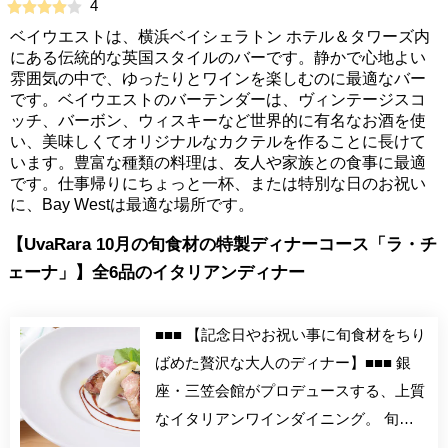
4
ベイウエストは、横浜ベイシェラトン ホテル＆タワーズ内
にある伝統的な英国スタイルのバーです。静かで心地よい
雰囲気の中で、ゆったりとワインを楽しむのに最適なバー
です。ベイウエストのバーテンダーは、ヴィンテージスコ
ッチ、バーボン、ウィスキーなど世界的に有名なお酒を使
い、美味しくてオリジナルなカクテルを作ることに長けて
います。豊富な種類の料理は、友人や家族との食事に最適
です。仕事帰りにちょっと一杯、または特別な日のお祝い
に、Bay Westは最適な場所です。
【UvaRara 10月の旬食材の特製ディナーコース「ラ・チ
ェーナ」】全6品のイタリアンディナー
■■■ 【記念日やお祝い事に旬食材をちり
ばめた贅沢な大人のディナー】■■■ 銀
座・三笠会館がプロデュースする、上質
なイタリアンワインダイニング。 旬の
食材をちりばめた月替わりの特別ディナ