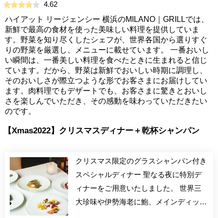
4.62
ハイアット リージェンシー 横浜のMILANO｜GRILLでは、
新鮮で最高の食材を使った美味しい料理を提供していま
す。野菜を知り尽くしたシェフが、世界各国から選りすぐ
りの野菜を厳選し、メニューに載せています。 一番おいし
い瞬間は、一番美しい料理を食べたときに生まれると信じ
ています。だから、野菜は新鮮でおいしい時期に調理し、
そのおいしさが際立つような形でお客さまにお届けしてい
ます。肉料理でもデザートでも、お客さまに驚きとおいし
さを楽しんでいただき、その感動を味わっていただきたい
のです。
【Xmas2022】クリスマスディナー＋乾杯シャンパン
クリスマス限定のグラスシャンパン付き
スペシャルディナー 聖なる夜に特別デ
ィナーをご用意いたしました。 世界三
大珍味や伊勢海老に鮑、メインディッシ
ュには神戸牛のグリルをお楽しみいただ