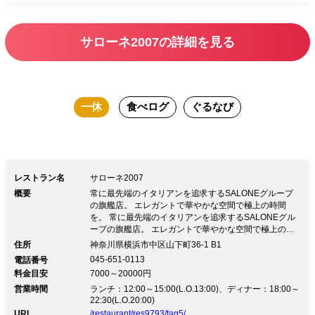
サローネ2007の詳細を見る
一休
食べログ
ぐるなび
レストラン名
サローネ2007
概要
常に最先端のイタリアンを追求するSALONEグループ
の旗艦店。 エレガントで華やかな空間で極上の時間
を。 常に最先端のイタリアンを追求するSALONEグル
ープの旗艦店。 エレガントで華やかな空間で極上の時
間を。イタリアのリストランテの“今”を表現したお料理
住所
神奈川県横浜市中区山下町36-1 B1
とイタリア全土の自然派を中心に取り揃えたワインを心
045-651-0113
電話番号
ゆくまで楽しめる上質なリストランテです。 お客様か
料金目安
7000～20000円
らお預かりした大切な時間を、極上な時間としてお返し
営業時間
したい。 そんな想いの下、きめ細やかなサービスで新
ランチ：12:00～15:00(L.O.13:00)、ディナー：18:00～
22:30(L.O.20:00)
しい驚きと感動をお届けいたします。 広々とゆとりあ
る空間で、大切な方との記念日やお祝いごとなど“特別
URL
/restaurant/res9793/tag5/