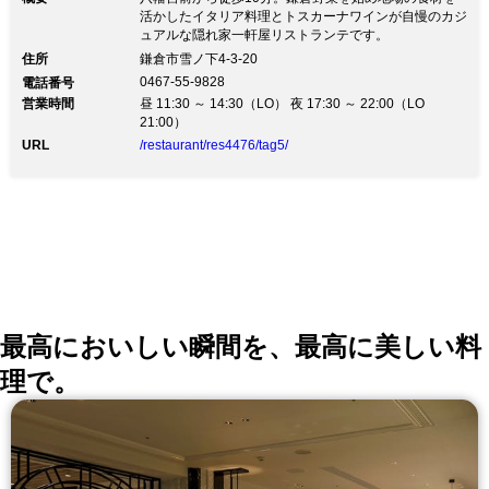
活かしたイタリア料理とトスカーナワインが自慢のカジ
ュアルな隠れ家一軒屋リストランテです。
住所
鎌倉市雪ノ下4-3-20
0467-55-9828
電話番号
営業時間
昼 11:30 ～ 14:30（LO） 夜 17:30 ～ 22:00（LO
21:00）
URL
/restaurant/res4476/tag5/
最高においしい瞬間を、最高に美しい料
理で。