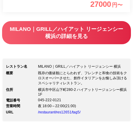
27000
円〜
けます。 大切な方とご一緒に素敵なデ
ィナータイムをお過ごしください。 ー
ーーーーーーーーーーーーーーーーーー
MILANO｜GRILL／ハイアット リージェンシー
ーーーーーーーーーーーーーーーーー
横浜の詳細を見る
12/23(金)～25(日)は2部制となっており
ます。※お席は2時間制でございます。
同期間お子様のご利用は個室（個室料別
途￥11,000）のみとさせていただいてお
レストラン名
MILANO｜GRILL／ハイアット リージェンシー 横浜
ります。 ■第1部■17:00～
概要
既存の価値観にとらわれず、フレンチと和食の技術をク
ロスオーバーさせた、創作イタリアンをお愉しみ頂ける
19:30(L.O.18:30) ■第2部■20:00～
スペシャリティレストラン。
22:30(L.O.21:30)
住所
横浜市中区山下町280-2 ハイアットリージェンシー横浜
1F
045-222-0121
電話番号
営業時間
夜 18:00～22:00(21:00)
URL
/restaurant/res12651/tag5/