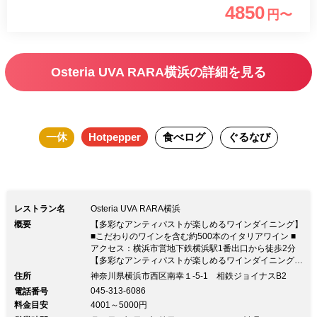
4850
円〜
ーコースをご用意いたしました。 お時
間が許す限り大切な方とゆったりとお寛
ぎくださいませ。
Osteria UVA RARA横浜の詳細を見る
一休
Hotpepper
食べログ
ぐるなび
レストラン名
Osteria UVA RARA横浜
概要
【多彩なアンティパストが楽しめるワインダイニング】
■こだわりのワインを含む約500本のイタリアワイン ■
アクセス：横浜市営地下鉄横浜駅1番出口から徒歩2分
【多彩なアンティパストが楽しめるワインダイニング】
■こだわりのワインを含む約500本のイタリアワイン ■
住所
神奈川県横浜市西区南幸１-5-1 相鉄ジョイナスB2
アクセス：横浜市営地下鉄横浜駅1番出口から徒歩2分■
045-313-6086
電話番号
大人女子会やパーティーに◎落ち着きの空間造り ゆっ
料金目安
4001～5000円
たりとした空気が流れる店内は落ち着きがあり大人のパ