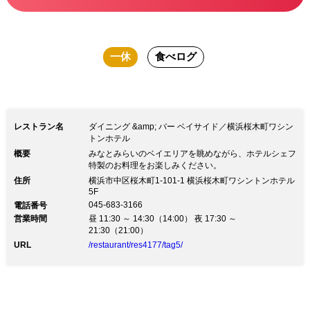
一休
食べログ
レストラン名
ダイニング &amp; バー ベイサイド／横浜桜木町ワシン
トンホテル
概要
みなとみらいのベイエリアを眺めながら、ホテルシェフ
特製のお料理をお楽しみください。
住所
横浜市中区桜木町1-101-1 横浜桜木町ワシントンホテル
5F
045-683-3166
電話番号
営業時間
昼 11:30 ～ 14:30（14:00） 夜 17:30 ～
21:30（21:00）
URL
/restaurant/res4177/tag5/