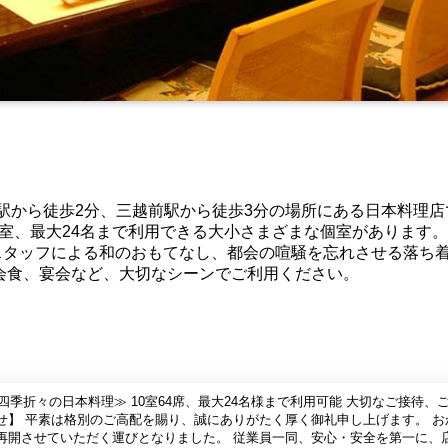
田駅から徒歩2分、三越前駅から徒歩3分の場所にある日本料理店
0室、最大24名まで利用できる大小さまざまな個室があります。
スタッフによる和のおもてなし、都会の喧騒を忘れさせる落ち
会食、宴会など、大切なシーンでご利用ください。
四季折々の日本料理≫ 10室64席、最大24名様まで利用可能 大切なご接待、
せ】 平素は格別のご高配を賜り、誠にありがたく厚く御礼申し上げます。 お
再開させていただく運びとなりました。 従業員一同、安心・安全を第一に、