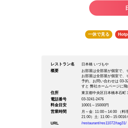
一休
で見る
Hotp
レストラン名
日本橋 いづもや
概要
お部屋は全部屋が個室で、
お部屋は全部屋が個室で、
予約、お問い合わせは 03-
すと 弊社ホームページに飛びます
弁当のテイクアウトは https://w
住所
東京都中央区日本橋本石町３-
パックは１枚からも発送を承ります。 
電話番号
03-3241-2476
料金目安
10001～15000円
営業時間
月～金: 11:00～14:00 （料理L
21:00）土: 11:00～15:001
URL
/restaurant/res11072/tag31/