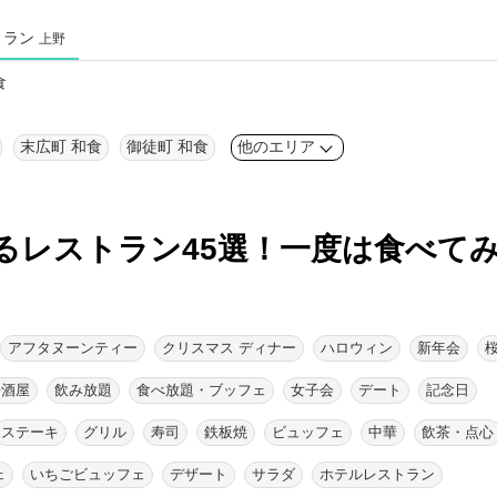
トラン
上野
食
末広町 和食
御徒町 和食
他のエリア
るレストラン45選！
一度は食べて
アフタヌーンティー
クリスマス ディナー
ハロウィン
新年会
居酒屋
飲み放題
食べ放題・ブッフェ
女子会
デート
記念日
ステーキ
グリル
寿司
鉄板焼
ビュッフェ
中華
飲茶・点心
ェ
いちごビュッフェ
デザート
サラダ
ホテルレストラン