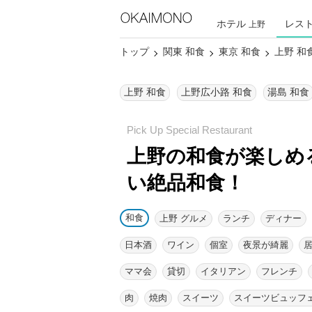
ホテル
レス
上野
トップ
関東 和食
東京 和食
上野 和
上野 和食
上野広小路 和食
湯島 和食
上野の和食が楽しめ
い絶品和食！
和食
上野 グルメ
ランチ
ディナー
日本酒
ワイン
個室
夜景が綺麗
ママ会
貸切
イタリアン
フレンチ
肉
焼肉
スイーツ
スイーツビュッフ