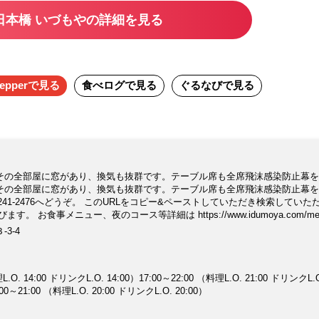
日本橋 いづもやの詳細を見る
epper
で見る
食べログ
で見る
ぐるなび
で見る
その全部屋に窓があり、換気も抜群です。テーブル席も全席飛沫感染防止幕を
その全部屋に窓があり、換気も抜群です。テーブル席も全席飛沫感染防止幕を
3241-2476へどうぞ。 このURLをコピー&ペーストしていただき検索していた
。 お食事メニュー、夜のコース等詳細は https://www.idumoya.com/men
ww.idumoya.com/togo/ お弁当の配達は https://www.idumoya.com/demae
3-4
https://idumoya.shop-pro.jp/（カード対応）
.O. 14:00 ドリンクL.O. 14:00）17:00～22:00 （料理L.O. 21:00 ドリンクL.
6:00～21:00 （料理L.O. 20:00 ドリンクL.O. 20:00）