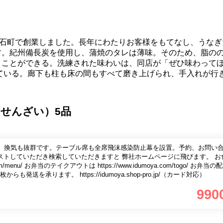
本石町で創業しました。長年にわたりお客様をもてなし、うなぎ
す。紀州備長炭を使用し、蒲焼のタレは薄味。そのため、脂の
うことができる。洗練された味わいは、同店が「ぜひ味わって
ている。廊下も柱も床の間もすべて磨き上げられ、手入れが行
せんざい）5品
、換気も抜群です。テーブル席も全席飛沫感染防止幕を設置。予約、お問い
ピー&ペーストしていただき検索していただきますと 弊社ホームページに飛びます。 
m/menu/ お弁当のテイクアウトは https://www.idumoya.com/togo/ お弁当の
クは１枚からも発送を承ります。 https://idumoya.shop-pro.jp/（カード対応）
990