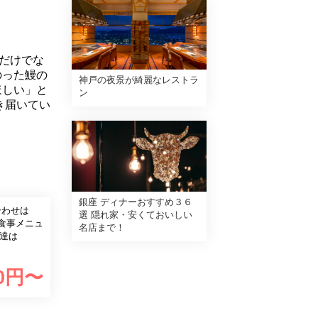
だけでな
のった鰻の
神戸の夜景が綺麗なレストラ
ほしい」と
ン
き届いてい
銀座 ディナーおすすめ３６
合わせは
選 隠れ家・安くておいしい
お食事メニュ
名店まで！
配達は
0
円〜