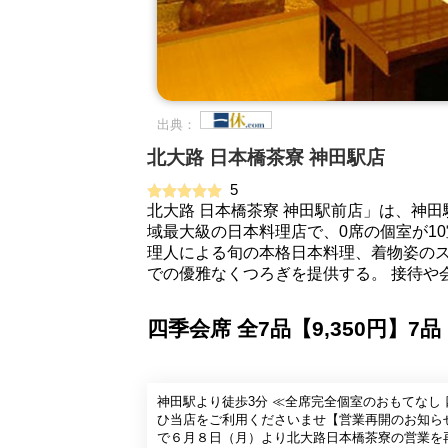
出典：
北大路 日本橋茶寮 神田駅店
5
北大路 日本橋茶寮 神田駅前店」は、神
域最大級の日本料理店で、0席の個室が1
理人による旬の本格日本料理、着物姿の
での優雅なくつろぎを提供する。 接待や
四季会席 全7品【9,350円】7品
神田駅より徒歩3分 ≪全席完全個室のおもてなし 
ひ当店をご利用くださいませ【営業再開のお知ら
で６月８日（月）より北大路日本橋茶寮の営業を