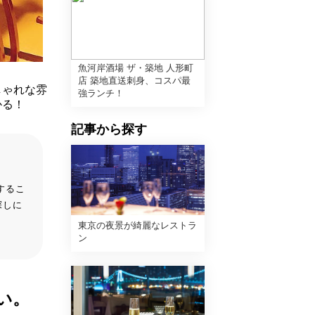
魚河岸酒場 ザ・築地 人形町
店 築地直送刺身、コスパ最
しゃれな雰
強ランチ！
かる！
記事から探す
するこ
探しに
東京の夜景が綺麗なレストラ
ン
い。