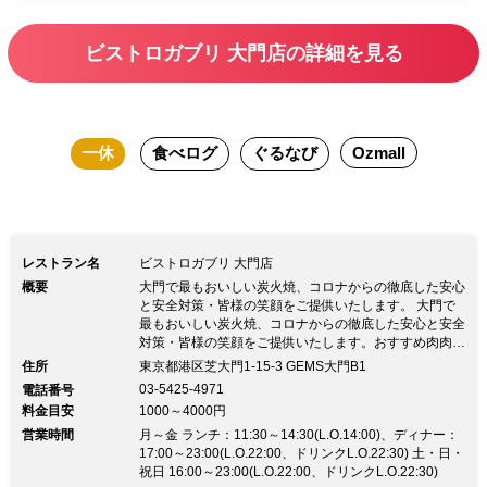
しはご遠慮ください。 【おすすめ利用
シーン】 ご家族やご友人、会社の同僚
ビストロガブリ 大門店の詳細を見る
とのお食事など、お気軽にご利用いただ
けます。
一休
食べログ
ぐるなび
Ozmall
レストラン名
ビストロガブリ 大門店
概要
大門で最もおいしい炭火焼、コロナからの徹底した安心
と安全対策・皆様の笑顔をご提供いたします。 大門で
最もおいしい炭火焼、コロナからの徹底した安心と安全
対策・皆様の笑顔をご提供いたします。おすすめ肉肉セ
ットメニュー ￥8,000→￥6,000 プレミアム肉肉セット
住所
東京都港区芝大門1-15-3 GEMS大門B1
A4黒毛和牛シンタマ2種 大麦牛ビーフシチュー 茨城産
03-5425-4971
電話番号
美明豚 山形産信玄鶏 SP肉肉セット A4黒毛和牛シンタ
料金目安
1000～4000円
マ2種 大麦牛ビーフシチュー 豪州ランプ肉 USハラミ肉
営業時間
土日祝日も営業中！ ・ランチ 平日11時30分～14時30
月～金 ランチ：11:30～14:30(L.O.14:00)、ディナー：
分(LO14時)・ディナー 平日 17時(土日祝16時)～23時00
17:00～23:00(L.O.22:00、ドリンクL.O.22:30) 土・日・
分 (LO22時30分)
祝日 16:00～23:00(L.O.22:00、ドリンクL.O.22:30)