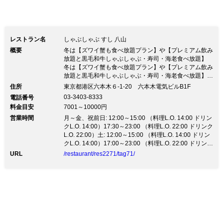
レストラン名
しゃぶしゃぶ すし 八山
概要
冬は【ズワイ蟹も食べ放題プラン】や【プレミアム飲み
放題と黒毛和牛しゃぶしゃぶ・寿司・海老食べ放題】
冬は【ズワイ蟹も食べ放題プラン】や【プレミアム飲み
放題と黒毛和牛しゃぶしゃぶ・寿司・海老食べ放題】
【宴会プラン】 いよいよ温かい鍋のシーズンとなりま
住所
東京都港区六本木６-1-20 六本木電気ビルB1F
した。冬の旬の海の幸・山の幸をご用意しております。
03-3403-8333
電話番号
【ズワイ蟹も食べ放題プラン】や【プレミアム飲み放
料金目安
7001～10000円
題】黒毛和牛しゃぶしゃぶ・寿司・海老食べ放題プラン
営業時間
等 八山のしゃぶしゃぶ鍋をお楽しみいただけます。充
月～金、祝前日: 12:00～15:00 （料理L.O. 14:00 ドリン
実した個室も2名様から16名様までご利用いただけま
クL.O. 14:00）17:30～23:00 （料理L.O. 22:00 ドリンク
す。 【Xmas特別メニュー】ズワイ蟹と神戸牛しゃぶし
L.O. 22:00）土: 12:00～15:00 （料理L.O. 14:00 ドリン
ゃぶコース等ご用意しております。お早めにご予約をお
クL.O. 14:00）17:00～23:00 （料理L.O. 22:00 ドリンク
願いたします。 ＊2020年1月1日（水）の営業はお休み
L.O. 22:00）日、祝日: 12:00～15:00 （料理L.O. 14:00
URL
/restaurant/res2271/tag71/
とさせていただきます。
ドリンクL.O. 14:00）17:00～22:00 （料理L.O. 21:00 ド
リンクL.O. 21:00）