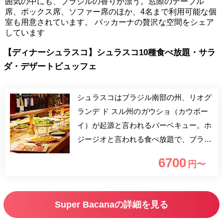
囲気の中にも、ブラジルの香りが漂う。窓際のテーブル
席、ボックス席、ソファー席のほか、4名まで利用可能な個
室も用意されています。 バッカーナの贅沢な空間をシェア
しています
【ディナーシュラスコ】シュラスコ10種食べ放題・サラ
ダ・デザートビュッフェ
シュラスコはブラジル南部の州、リオグ
ランデ ド スル州のガウショ（カウボー
イ）が起源と言われるバーベキュー。ホ
ジージオと言われる食べ放題で、ブラジ
ル全土で大人気の業態です。 牛、豚、
6700
円〜
鶏、ソーセージなど、焼きたてジューシ
ーな肉を、陽気なブラジル人シュラスケ
イロがテーブルで切り分けます。 シュ
Super Bacanaの詳細を見る
ラスコ・サラダ・デザート・温料理ビュ
ッフェ ブラジルワインもラインアッ