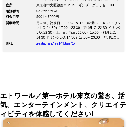
しゃぶしゃぶをご堪能下さい！【ウイルス対策】 全従
住所
東京都中央区銀座３-2-15 ギンザ・グラッセ 10F
業員のマスク着用、設備等の消毒の徹底をしてお客様を
03-3562-5040
電話番号
お迎えさせていただきます ご入店時に備え付けの消毒
料金目安
5001～7000円
用アルコールにて消毒をお願いします。 美味しさと安
営業時間
全性にこだわった極上霧島黒豚を使った 「黒豚しゃぶ
月～金、祝前日: 11:00～15:00 （料理L.O. 14:30 ドリン
しゃぶ」と「せいろ蒸し」の専門店。 ◎おすすめ 黒豚
クL.O. 14:30）17:00～23:30 （料理L.O. 22:30 ドリンク
しゃぶしゃぶ食べ放題コース実施！3320円(税別) 銀座
L.O. 22:30）土、日、祝日: 11:00～15:00 （料理L.O.
の中心、ギンザ・グラッセの１０F。ガラス窓と高い天
14:30 ドリンクL.O. 14:30）17:00～23:00 （料理L.O.
井が心地よい開放感とともに 銀座の街並みと夜景が楽
22:00 ドリンクL.O. 22:30）
URL
/restaurant/res149/tag71/
しめる抜群のロケーション！自慢の料理とお酒を引き立
てます。
エトワール／第一ホテル東京の驚き、活
気、エンターテインメント、クリエイテ
ィビティを体感してください!