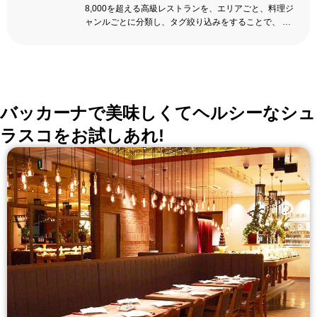
8,000を超える高級レストランを、エリアごと、料理ジ
ャンルごとに分類し、タグ絞り込みをすることで、 い
ろんな切口で、レストランを探せる。記念日、女子
会、同窓会の会場・レストラン探しにを使いくださ
い。
詳しくはこちら >>
okaimonoレストラン 編集部
バッカーナで美味しくてヘルシーなシュ
ラスコをお試しあれ!