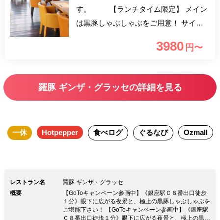
す。 【ランチタイム限定】 メイン
は黒豚しゃぶしゃぶをご用意！ サイド
ディッシュは、サラダ・惣菜・デザート
3980
円〜
などをご用意しており、こちらはビュッ
フェ形式になっておりご自由にお取りい
ただけます。 ご利用時はマスク・使い
羅豚 ギンザ・グラッセの詳細を見る
捨て手袋の着用をお願い致します。 ソ
フトドリンク飲み放題付(ドリンクバー)
となっており、土日は更に赤・白ワイン
一休
Hotpepper
食べログ
ぐるなび
Ozmall
も飲み放題に！ お一人様3980円となっ
ております。 【おすすめご利用シ
ーン】 デート・各種お食事会・女子会
レストラン名
羅豚 ギンザ・グラッセ
概要
【GoToキャンペーン参画中】《銀座駅Ｃ８番出口徒歩
１分》眼下に広がる夜景と、極上の黒豚しゃぶしゃぶを
ご堪能下さい！ 【GoToキャンペーン参画中】《銀座駅
Ｃ８番出口徒歩１分》眼下に広がる夜景と、極上の黒豚