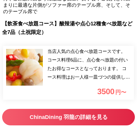
まりに最適な片側がソファー席のテーブル席、そして、そ
のテーブル席で
【飲茶食べ放題コース】酸辣湯や点心12種食べ放題など
全7品（土祝限定）
当店人気の点心食べ放題コースです。
コース料理6品に、点心食べ放題の付い
たお得なコースとなっております。 コ
ース料理はお一人様一皿づつの提供して
おり、女子会・ご友人同士のお食事会か
3500
円〜
ら、ビジネスでのお食事会まで幅広く対
応が可能です。 飲茶もお席にてオーダ
ービュッフェとなります。落ち着ける空
ChinaDining 羽龍の詳細を見る
間で、肩ひじ張らずにごゆっくりお過ご
しくださいませ。 中華の伝統技法に
和・洋のテイストを加え、厳選された素