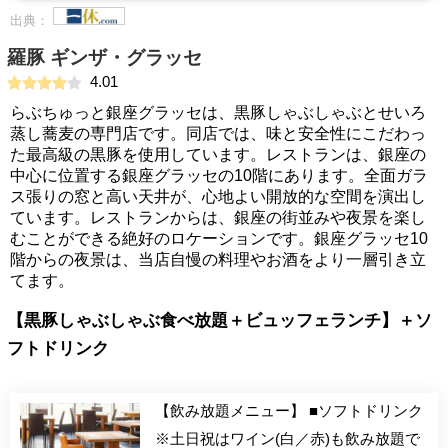
出典：
羅豚 ギンザ・グラッセ
4.01
らぶちゅっと銀座グラッセは、黒豚しゃぶしゃぶとせいろ
蒸し蕎麦の専門店です。同店では、味と安全性にこだわっ
た最高級の黒豚を使用しています。レストランは、銀座の
中心に位置する銀座グラッセの10階にあります。全面ガラ
ス張りの窓と高い天井が、心地よい開放的な空間を演出し
ています。レストランからは、銀座の街並みや夜景を楽し
むことができる絶好のロケーションです。銀座グラッセ10
階からの夜景は、当店自慢の料理やお酒をより一層引き立
てます。
【黒豚しゃぶしゃぶ食べ放題＋ビュッフェランチ】＋ソ
フトドリンク
【飲み放題メニュー】 ■ソフトドリンク
※土日祝はワイン(白／赤)も飲み放題で