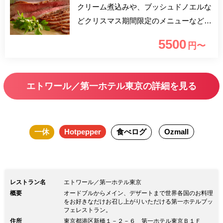
クリーム煮込みや、ブッシュドノエルな
どクリスマス期間限定のメニューなど約
50種の料理が食べ放題。聖夜を彩るにふ
5500
円〜
さわしい料理の数々を味わいながら、優
雅な時間を過ごして。
エトワール／第一ホテル東京の詳細を見る
一休
Hotpepper
食べログ
Ozmall
レストラン名
エトワール／第一ホテル東京
概要
オードブルからメイン、デザートまで世界各国のお料理
をお好きなだけお召し上がりいただける第一ホテルブッ
フェレストラン。
住所
東京都港区新橋１－２－６ 第一ホテル東京Ｂ１Ｆ