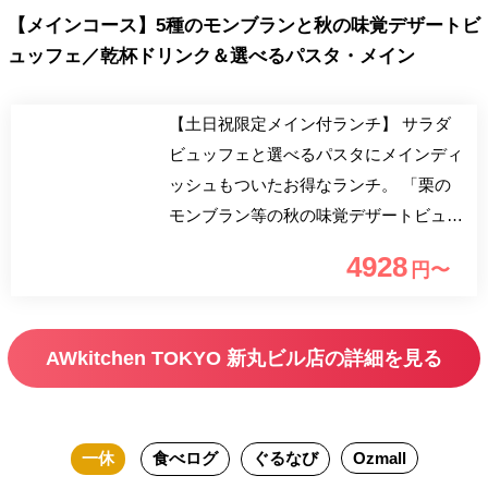
【メインコース】5種のモンブランと秋の味覚デザートビ
ュッフェ／乾杯ドリンク＆選べるパスタ・メイン
【土日祝限定メイン付ランチ】 サラダ
ビュッフェと選べるパスタにメインディ
ッシュもついたお得なランチ。 「栗の
モンブラン等の秋の味覚デザートビュッ
フェ」付き 栗をメインとした5種類のモ
4928
円〜
ンブランや紫いも、洋梨、かぼちゃなど
秋の味覚のデザートをご堪能いただけま
す！ シャインマスカットと葡萄も食べ
AWkitchen TOKYO 新丸ビル店の詳細を見る
放題！ 契約農家から届いた「季節野菜
のサラダバー」や「季節のお野菜を使用
したAW自慢の選べるパスタ」「ドリン
一休
食べログ
ぐるなび
Ozmall
クバー」さらに「選べるメインディッシ