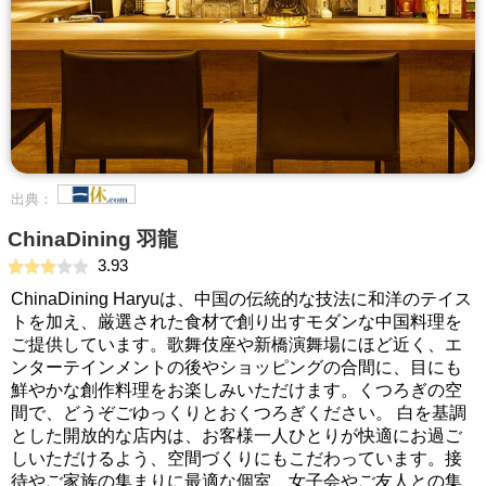
出典：
ChinaDining 羽龍
3.93
ChinaDining Haryuは、中国の伝統的な技法に和洋のテイス
トを加え、厳選された食材で創り出すモダンな中国料理を
ご提供しています。歌舞伎座や新橋演舞場にほど近く、エ
ンターテインメントの後やショッピングの合間に、目にも
鮮やかな創作料理をお楽しみいただけます。くつろぎの空
間で、どうぞごゆっくりとおくつろぎください。 白を基調
とした開放的な店内は、お客様一人ひとりが快適にお過ご
しいただけるよう、空間づくりにもこだわっています。接
待やご家族の集まりに最適な個室、女子会やご友人との集