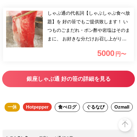
しゃぶ通の代名詞【しゃぶしゃぶ食べ放
題】を 好の笹でもご提供致します！ い
つものごまだれ・ポン酢や岩塩はそのま
まに、 お好きな分だけお召し上がりく
ださい！ ～食べ放題～2h制(L.O.30分前)
5000
円〜
【人気のお肉5種】 ・黒毛和牛リブロー
ス ・豚ロース ・豚バラ ・合鴨 ・国産鶏
【お野菜6種盛り】 【ご飯】 【黒糖
銀座しゃぶ通 好の笹の詳細を見る
のシャーベット】
一休
Hotpepper
食べログ
ぐるなび
Ozmall
top