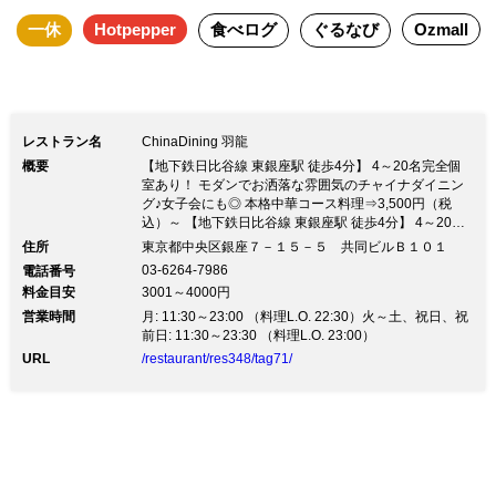
一休
Hotpepper
食べログ
ぐるなび
Ozmall
材を使い手掛けるモダン中華を愉しめる
「ChinaDining 羽龍」。 歌舞伎座と新橋
演舞場からほど近くに位置しております
ので、エンターテイメントを楽しんだ後
レストラン名
ChinaDining 羽龍
やショッピングの合間に、目にも鮮やか
概要
【地下鉄日比谷線 東銀座駅 徒歩4分】 4～20名完全個
な創作料理をご堪能ください。
室あり！ モダンでお洒落な雰囲気のチャイナダイニン
グ♪女子会にも◎ 本格中華コース料理⇒3,500円（税
込）～ 【地下鉄日比谷線 東銀座駅 徒歩4分】 4～20名
完全個室あり！ モダンでお洒落な雰囲気のチャイナダ
住所
東京都中央区銀座７－１５－５ 共同ビルＢ１０１
イニング♪女子会にも◎ 本格中華コース料理⇒3,500円
03-6264-7986
電話番号
（税込）～モノトーンの落ち着いたインテリアがお洒落
料金目安
3001～4000円
な、本格中華ダイニングです☆ 大衆中華料理屋のイメ
営業時間
ージを払拭する店内は、カフェや洋食レストランを彷彿
月: 11:30～23:00 （料理L.O. 22:30）火～土、祝日、祝
とさせる雰囲気です。 本場揚州の料理人による本格中
前日: 11:30～23:30 （料理L.O. 23:00）
華料理を、モダンな空間でお楽しみください！ ◆コー
URL
/restaurant/res348/tag71/
ス◆ ・春蘭コース … 3,500円（税込） ・蓮花コース …
6,500円（税込） ・牡丹コース …12,000円（税込） ◆
ランチ◆ ・薬膳コース …3,280円（税抜） ・美容コー
ス …4,580円（税抜） ・土日コース …5,280円（税抜）
◆料理◆ ・フカヒレ、アワビ干し貝柱、ナマコ煮込み
…11,800円（税抜） ・エビとイカ衣揚げ四川風 …
1,380円（税抜） ・白身魚の激辛煮 … 3,450円（税抜）