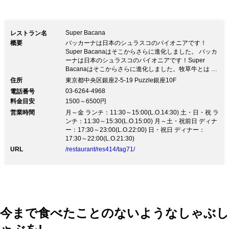
プ。 是非、バッカーナで本物のブラジ
ルをお楽しみください。
Super Bacana
レストラン名
概要
バッカーナは日本のシュラスコのパイオニアです！
Super Bacanaはそこからさらに進化しました。 バッカ
ーナは日本のシュラスコのパイオニアです！Super
Bacanaはそこからさらに進化しました。牧草牛とは 自
然の環境で放牧され、牧草のみで飼育された牛のことで
住所
東京都中央区銀座2-5-19 Puzzle銀座10F
「グラス・フェッド・ビーフ」と呼ばれてます。 グラ
03-6264-4968
電話番号
ス・フェッド・ビーフを食べることで、減量、美容、脳
料金目安
1500～6500円
機能の改善、病気予防（がん予防や糖尿病の改善）にも
営業時間
効果的だといわれています。 また、ブラジルで最新の
月～金 ランチ：11:30～15:00(L.O.14:30) 土・日・祝 ラ
人気カクテルも初上陸。 Super Bacanaでは、進化した
ンチ：11:30～15:30(L.O.15:00) 月～土・祝前日 ディナ
Estilo Bacana（バッカーナ スタイル）のシュラスコを
ー：17:30～23:00(L.O.22:00) 日・祝日 ディナー：
お楽しみいただけます。
17:30～22:00(L.O.21:30)
URL
/restaurant/res414/tag71/
今まで食べたことのないようなしゃぶし