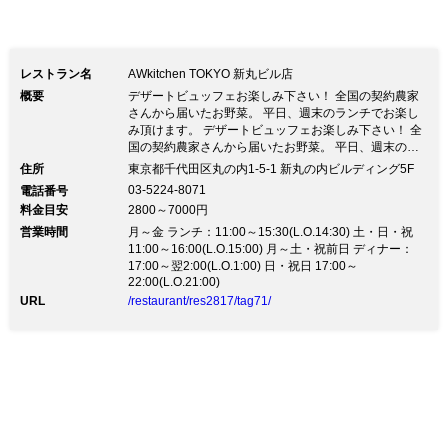
ュ」もお愉しみいただけます。
レストラン名
AWkitchen TOKYO 新丸ビル店
概要
デザートビュッフェお楽しみ下さい！ 全国の契約農家
さんから届いたお野菜。 平日、週末のランチでお楽し
み頂けます。 デザートビュッフェお楽しみ下さい！ 全
国の契約農家さんから届いたお野菜。 平日、週末のラ
ンチでお楽しみ頂けます。婚礼や結婚式2次会も承って
住所
東京都千代田区丸の内1-5-1 新丸の内ビルディング5F
おります。 貸切や団体様ご利用時にご相談ください。
03-5224-8071
電話番号
パーティープランに！ お野菜いっぱい、美味しい手打
料金目安
2800～7000円
ちパスタのコースに飲み放題つきのプランが登場です。
営業時間
ランチは人気のブッフェがさらに進化！ボウルで楽しむ
月～金 ランチ：11:00～15:30(L.O.14:30) 土・日・祝
カスタムサラダのブッフェです♪
11:00～16:00(L.O.15:00) 月～土・祝前日 ディナー：
17:00～翌2:00(L.O.1:00) 日・祝日 17:00～
22:00(L.O.21:00)
URL
/restaurant/res2817/tag71/