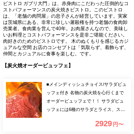
ビストロ ガブリ大門」は、赤身肉にこだわった圧倒的なコ
ストパフォーマンスの炭火焼きビストロ。このビストロ
は、「老舗の肉問屋」の息子さんが経営しています。実家
は茨城県にある、非常に珍しい屠殺権を持つ老舗の食肉卸
売業者。食肉業を営んで40年。お肉屋さんなので、美味し
いお料理とコストパフォーマンスを是非ご堪能ください。
肉好きのためのビストロです。 木のぬくもりを感じるカジ
ュアルな空間 お店のコンセプトは「気取らず、着飾らず、
仲間とカジュアルに食事を楽しむ。です。
【炭火焼オーダービュッフェ】
■メインディッシュチョイス/サラダビュ
ッフェ付き 名物の炭火焼を心行くまで
オーダービュッフェで！！ サラダビュ
ッフェには6種のサラダとライス、スー
プもご用意しております。 オーダー時
2929
円〜
間は75分間！（お席90分制） ※食べ残