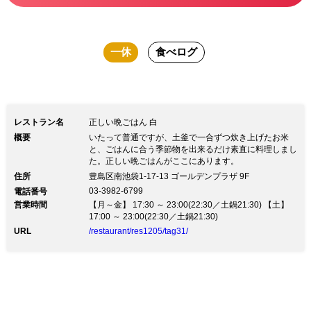
袋東口でちゃんとした和食を...美味しい
土釜のごはんがおすすめです。
一休
食べログ
レストラン名
正しい晩ごはん 白
概要
いたって普通ですが、土釜で一合ずつ炊き上げたお米
と、ごはんに合う季節物を出来るだけ素直に料理しまし
た。正しい晩ごはんがここにあります。
住所
豊島区南池袋1-17-13 ゴールデンプラザ 9F
03-3982-6799
電話番号
営業時間
【月～金】 17:30 ～ 23:00(22:30／土鍋21:30) 【土】
17:00 ～ 23:00(22:30／土鍋21:30)
URL
/restaurant/res1205/tag31/