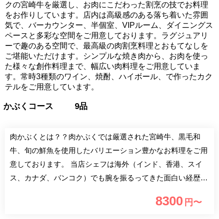
クの宮崎牛を厳選し、お肉にこだわった割烹の技でお料理
をお作りしています。店内は高級感のある落ち着いた雰囲
気で、バーカウンター、半個室、VIPルーム、ダイニングス
ペースと多彩な空間をご用意しております。ラグジュアリ
ーで趣のある空間で、最高級の肉割烹料理とおもてなしを
ご堪能いただけます。シンプルな焼き肉から、お肉を使っ
た様々な創作料理まで、幅広い肉料理をご用意していま
す。常時3種類のワイン、焼酎、ハイボール、で作ったカク
テルをご用意しています。
かぶくコース 9品
肉かぶくとは？？肉かぶくでは厳選された宮崎牛、黒毛和
牛、旬の鮮魚を使用したバリエーション豊かなお料理をご用
意しております。 当店シェフは海外（インド、香港、スイ
ス、カナダ、バンコク）でも腕を振るってきた面白い経歴の
持ち主です。 天皇皇后両陛下の朝食ビュッフェ担当、タイ
8300
円〜
版料理の鉄人にも出演し勝利。豊富なワインも揃え、ソムリ
エがお客様のお料理に合わせワインをご提案させて頂きま