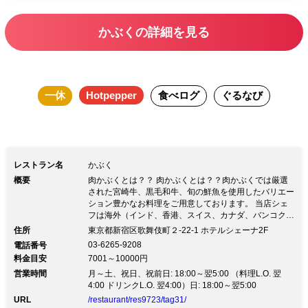
す。
かぶくの詳細を見る
一休
Hotpepper
食べログ
ぐるなび
レストラン名
かぶく
概要
肉かぶくとは？？ 肉かぶくとは？？肉かぶくでは厳選
された宮崎牛、黒毛和牛、旬の鮮魚を使用したバリエー
ション豊かなお料理をご用意しております。 当店シェ
フは海外（インド、香港、スイス、カナダ、バンコク）
でも腕を振るってきた面白い経歴の持ち主です。 天皇
住所
東京都新宿区歌舞伎町２-22-1 ホテルシェーナ2F
皇后両陛下の朝食ビュッフェ担当、タイ版料理の鉄人に
03-6265-9208
電話番号
も出演し勝利。豊富なワインも揃え、ソムリエがお客様
料金目安
7001～10000円
のお料理に合わせワインをご提案させて頂きます。
営業時間
月～土、祝日、祝前日: 18:00～翌5:00 （料理L.O. 翌
4:00 ドリンクL.O. 翌4:00）日: 18:00～翌5:00
URL
/restaurant/res9723/tag31/