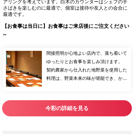
アリングを考えています。白木のカウンターはシェフの手
さばきを楽しむのに最適で、個室は接待や友人との会合に
最適です。
【お食事は当日に】お食事はご来店後にご注文ください
～
間接照明が心地よい店内で、落ち着いて
ゆったりとお食事を楽しみ頂けます。
契約農家から仕入れた地野菜を使用した
料理は、野菜本来の味が堪能でき、かつ
健康的であると人気を呼んでいます。各
種コースやアラカルトを取り揃えており
ます。ご予約はお電話で承ります。 お
今彩の詳細を見る
食事内容は当日ご来店後にご注文くださ
い。