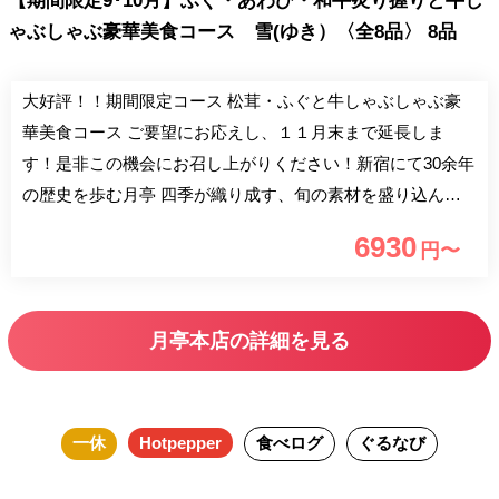
【期間限定9･10月】ふぐ・あわび・和牛炙り握りと牛し
ゃぶしゃぶ豪華美食コース 雪(ゆき）〈全8品〉 8品
大好評！！期間限定コース 松茸・ふぐと牛しゃぶしゃぶ豪
華美食コース ご要望にお応えし、１１月末まで延長しま
す！是非この機会にお召し上がりください！新宿にて30余年
の歴史を歩む月亭 四季が織り成す、旬の素材を盛り込んだ
懐石料理 数寄屋造りの落ち着いた雰囲気の中、 厳選された
6930
円〜
牛肉のしゃぶしゃぶ・すき焼きをご堪能下さい ◆飛騨牛銘
柄推進協議会より料理指定店の認定 霜降りの多い甘味さえ
感じられる絶品！舌の上でとろける柔らかな肉質は格別の味
月亭本店の詳細を見る
わいです。 香ばしく焼き上げた飛騨牛ステーキも人気で
す。 ◆京都伝統の北山丸太を使った数寄屋造りの個室 大小
全15部屋 店内に一歩踏み入れれば、そこは京の雅を感じる
一休
Hotpepper
食べログ
ぐるなび
上質な空間 掘りごたつ・座敷・座敷テーブル席の個室がご
ざいます