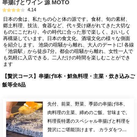
串揚げとワイン 源 MOTO
4.14
日本の食は、私たちの心と体の源です。食材、旬の素材、
郷土料理、技法、食器など、代々受け継がれてきた大切な
ものにこだわり、今の時代に合った形で楽しく、おいしく
再構築しています。日本の食文化、酒場文化の様々な側面
を紹介します。 池袋の喧騒から離れ、大人のデートに! 各線
「池袋駅」から徒歩7分。都会の喧騒から離れ、女性一人で
も気軽に入店できる。二人だけの時間を楽しむことができ
ます
【贅沢コース】串揚げ8本・鮮魚料理・主菜・炊き込みご
飯等全8品
先付、前菜、野菜、季節の串揚げ8本、
肉料理の主菜、締めのご飯、甘味まで。
料理長特選のスペシャル串揚げと料理を
贅沢にご堪能頂けます。 カラダをつく