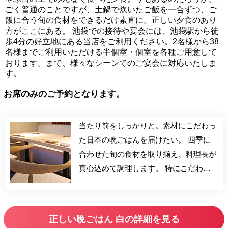
ごく普通のことですが、土鍋で炊いたご飯を一合ずつ、ご
飯に合う旬の食材をできるだけ素直に。正しい夕食のあり
方がここにある。 池袋での接待や宴会には、池袋駅から徒
歩4分の好立地にある当店をご利用ください。2名様から38
名様までご利用いただける半個室・個室を各種ご用意して
おります。まで、様々なシーンでのご宴会に対応いたしま
す。
お席のみのご予約となります。
当たり前をしっかりと。素材にこだわっ
た日本の晩ごはんを届けたい。 四季に
合わせた旬の食材を取り揃え、料理長が
真心込めて調理します。 特にこだわっ
ているのは「お米」。お好みに合わせて
お選び頂ける5種類のお米。個性豊かな
お米を丁寧に土釜で炊き上げてお客さま
正しい晩ごはん 白の詳細を見る
にその美味しさをお届け致します。 池