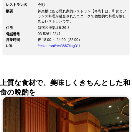
レストラン名
今彩
概要
神楽坂にある隠れ家的レストラン【今彩】は、和食とフ
ランス料理が融合されたユニークで個性的な料理が愉し
めるレストランです。
住所
新宿区神楽坂6-26-8
03-5261-2841
電話番号
営業時間
夜 18:00 ～ 24:00（22:00）
URL
/restaurant/res3667/tag31/
上質な食材で、美味しくきちんとした和
食の晩酌を