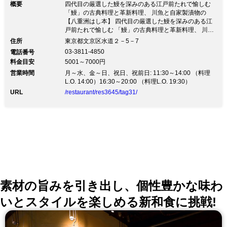
概要
四代目の厳選した鰻を深みのある江戸前たれで愉しむ
「鰻」の古典料理と革新料理、 川魚と自家製漬物の
【八重洲はし本】 四代目の厳選した鰻を深みのある江
戸前たれで愉しむ 「鰻」の古典料理と革新料理、 川魚
と自家製漬物の【八重洲はし本】【コース】 コースで
住所
東京都文京区水道２－5－7
ご用意致しております。 【逸品料理】 定番の「鰻重」
03-3811-4850
電話番号
や「肝焼」などを中心に、 鰻の魅力を余すことなく お
料金目安
5001～7000円
愉しみいただける一品料理もご用意しています。 「鰻
営業時間
重 い」3,200円（税抜）は身はふっくらと 焼き上げた
月～水、金～日、祝日、祝前日: 11:30～14:00 （料理
鰻をお愉しみいただける自慢の一品。 【お飲み物】 店
L.O. 14:00）16:30～20:00 （料理L.O. 19:30）
主が厳選したご縁のある日本酒や焼酎をご用意していま
URL
/restaurant/res3645/tag31/
す。
素材の旨みを引き出し、個性豊かな味わ
いとスタイルを楽しめる新和食に挑戦!