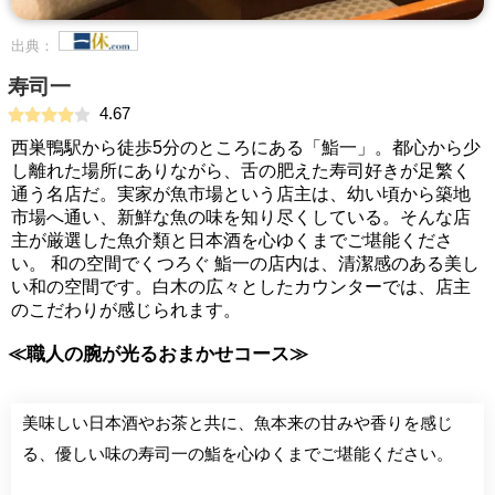
出典：
寿司一
4.67
西巣鴨駅から徒歩5分のところにある「鮨一」。都心から少
し離れた場所にありながら、舌の肥えた寿司好きが足繁く
通う名店だ。実家が魚市場という店主は、幼い頃から築地
市場へ通い、新鮮な魚の味を知り尽くしている。そんな店
主が厳選した魚介類と日本酒を心ゆくまでご堪能くださ
い。 和の空間でくつろぐ 鮨一の店内は、清潔感のある美し
い和の空間です。白木の広々としたカウンターでは、店主
のこだわりが感じられます。
≪職人の腕が光るおまかせコース≫
美味しい日本酒やお茶と共に、魚本来の甘みや香りを感じ
る、優しい味の寿司一の鮨を心ゆくまでご堪能ください。