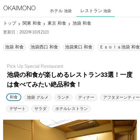
ホテル
レストラン
池袋
池袋
トップ
関東 和食
東京 和食
池袋 和食
更新日：2022年10月21日
池袋 和食
池袋西口 和食
池袋東口 和食
Ｅｓｏｌａ池袋 和食
池袋の和食が楽しめるレストラン33選！
一度
は食べてみたい絶品和食！
和食
池袋 グルメ
ランチ
ディナー
アフタヌーンティー
デザート
サラダ
ホテルレストラン