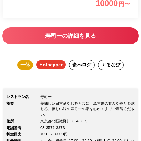
10000
円〜
寿司一の詳細を見る
一休
Hotpepper
食べログ
ぐるなび
レストラン名
寿司一
概要
美味しい日本酒やお茶と共に、魚本来の甘みや香りを感
じる、優しい味の寿司一の鮨を心ゆくまでご堪能くださ
い。
住所
東京都北区滝野川７-４７-５
03-3576-3373
電話番号
料金目安
7001～10000円