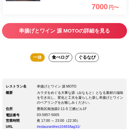
る【みなもと】をテーマにした食材、調
7000
円〜
理法、飲料にこだわりできるだけナチュ
ラルメイクな美味しい一皿、一杯をお届
けする、大人酒場となっております。お
串揚げとワイン 源 MOTOの詳細を見る
料理はふっくらと旬の食材を仕上げる薄
衣な串揚げがメインとなっております。
様々な食材をシンプルに、でもひと手間
一休
食べログ
ぐるなび
かけて仕上げております。大切な方との
お食事に是非ご利用くださいませ。
レストラン名
串揚げとワイン 源 MOTO
概要
カラダをめぐる大事な源（みなもと）となる素材の滋味
を引き出し、変化と工夫を凝らした新し串揚げとワイン
のペアリングをお愉しみください。
住所
豊島区南池袋2-11-5 三栖ビル1F
03-5957-5005
電話番号
営業時間
夜 17:00 ～ 23:00（22:30）
URL
/restaurant/res10483/tag31/