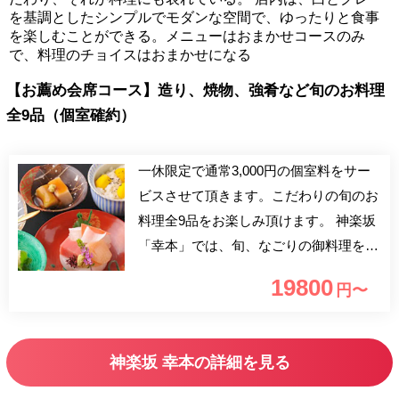
を基調としたシンプルでモダンな空間で、ゆったりと食事
を楽しむことができる。メニューはおまかせコースのみ
で、料理のチョイスはおまかせになる
【お薦め会席コース】造り、焼物、強肴など旬のお料理
全9品（個室確約）
一休限定で通常3,000円の個室料をサー
ビスさせて頂きます。こだわりの旬のお
料理全9品をお楽しみ頂けます。 神楽坂
「幸本」では、旬、なごりの御料理を最
高のタイミングで召し上って頂き、安ら
19800
円〜
ぎのひと時をお過ごし頂けます。 是
非、四季折々の旬食材をふんだんに使っ
たこだわりのお料理を特別な空間でご堪
神楽坂 幸本の詳細を見る
能ください。