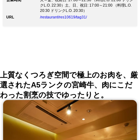
営業時間
火～金、祝前日: 17:00～22:30 （料理L.O. 22:00 ドリン
クL.O. 22:30）土、日、祝日: 17:00～21:00 （料理L.O.
20:30 ドリンクL.O. 20:30）
URL
/restaurant/res10619/tag31/
上質なくつろぎ空間で極上のお肉を、厳
選されたA5ランクの宮崎牛、肉にこだ
わった割烹の技でゆったりと。