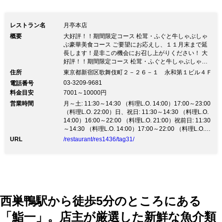
レストラン名
月亭本店
概要
大好評！！期間限定コース 松茸・ふぐと牛しゃぶしゃ
ぶ豪華美食コース ご要望にお応えし、１１月末まで延
長します！是非この機会にお召し上がりください！ 大
好評！！期間限定コース 松茸・ふぐと牛しゃぶしゃぶ
豪華美食コース ご要望にお応えし、１１月末まで延長
住所
東京都新宿区歌舞伎町２－２６－１ 永和第１ビル４Ｆ
します！是非この機会にお召し上がりください！新宿に
03-3209-9681
電話番号
て30余年の歴史を歩む月亭 四季が織り成す、旬の素材
料金目安
7001～10000円
を盛り込んだ懐石料理 数寄屋造りの落ち着いた雰囲気
営業時間
の中、 厳選された牛肉のしゃぶしゃぶ・すき焼きをご
月～土: 11:30～14:30 （料理L.O. 14:00）17:00～23:00
堪能下さい ◆飛騨牛銘柄推進協議会より料理指定店の
（料理L.O. 22:00）日、祝日: 11:30～14:30 （料理L.O.
認定 霜降りの多い甘味さえ感じられる絶品！舌の上で
14:00）16:00～22:00 （料理L.O. 21:00）祝前日: 11:30
とろける柔らかな肉質は格別の味わいです。 香ばしく
～14:30 （料理L.O. 14:00）17:00～22:00 （料理L.O.
焼き上げた飛騨牛ステーキも人気です。 ◆京都伝統の
21:00）
URL
/restaurant/res1436/tag31/
北山丸太を使った数寄屋造りの個室 大小全15部屋 店内
に一歩踏み入れれば、そこは京の雅を感じる上質な空間
掘りごたつ・座敷・座敷テーブル席の個室がございます
西巣鴨駅から徒歩5分のところにある
「鮨一」。店主が厳選した新鮮な魚介類