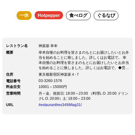
一休
Hotpepper
食べログ
ぐるなび
レストラン名
神楽坂 幸本
概要
幸本自慢のお料理を皆さまのもとにお届けしたいとお弁
当を始めることに致しました。詳しくはお電話で。 幸
本自慢のお料理を皆さまのもとにお届けしたいとお弁当
を始めることに致しました。詳しくはお電話で。◆営業
時間の変更について 東京都からの要請をうけ、8月末ま
住所
東京都新宿区神楽坂４-７
での営業時間を22時までといたします。 当店は全室個
03-3260-1576
電話番号
室・各部屋１日１組のご利用など、お客様に安心してお
料金目安
10001～15000円
食事をしていただけるよう、準備をしております。 皆
営業時間
様のご来店をこころよりお待ちいたしております。
月～金、祝前日: 18:00～23:00 （料理L.O. 20:00 ドリン
クL.O. 20:00）土: 18:00～23:00
URL
/restaurant/res3499/tag31/