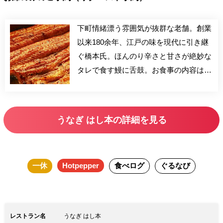
下町情緒漂う雰囲気が抜群な老舗。創業
以来180余年、江戸の味を現代に引き継
ぐ橋本氏。ほんのり辛さと甘さが絶妙な
タレで食す鰻に舌鼓。お食事の内容は当
日にお選び下さい。 ※ご連絡可能な電
話番号をコメント欄にご記入ください。
うなぎ はし本の詳細を見る
一休
Hotpepper
食べログ
ぐるなび
レストラン名
うなぎ はし本