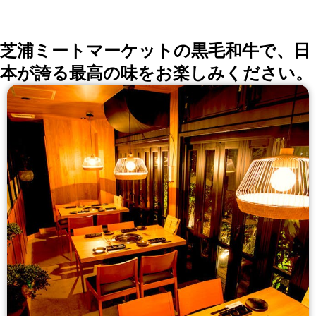
じやまで、田一が選ぶ食材と熟練職人の確かな技を結集
させた、まさに「田一の美味」を満喫できるお献立。
※6月2日(火)より営業時間を変更しております。 ご人
数のご相談がございましたらお気軽にお問合せくださ
芝浦ミートマーケットの黒毛和牛で、日
い。
本が誇る最高の味をお楽しみください。