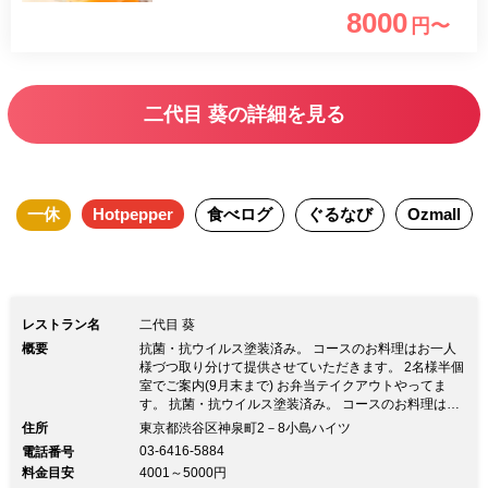
リンク各種 ■□■ 月～水は3時間飲
8000
円〜
み放題 3名以上で半個室のご利用も可
■□■ 二代目葵の一番人気は、毎日築地よ
り仕入れる新鮮な魚介のお造り。必ずと
二代目 葵の詳細を見る
言っていいほど、多くのお客様が注文さ
れるスペシャリテ。他にも、日本各地の
美味しい季節の食材をお楽しみいただけ
一休
Hotpepper
食べログ
ぐるなび
Ozmall
ます。 里吉料理長は、門辻調グル
ープのエコール キュリネール国立卒業
後は、上級校である辻調理技術研究所を
卒業。名店日本料理神谷、京懐石鶯啼庵
レストラン名
二代目 葵
などで研鑽を積み、銀座京風ダイニング
概要
抗菌・抗ウイルス塗装済み。 コースのお料理はお一人
おまっとさん絆などを経て、松濤のコイ
様づつ取り分けて提供させていただきます。 2名様半個
室でご案内(9月末まで) お弁当テイクアウトやってま
ブミ初代料理長就任した実力派。
す。 抗菌・抗ウイルス塗装済み。 コースのお料理はお
一人様づつ取り分けて提供させていただきます。 2名様
二代目葵では肩ひじ張らずお食事をお楽
住所
東京都渋谷区神泉町2－8小島ハイツ
半個室でご案内(9月末まで) お弁当テイクアウトやって
03-6416-5884
電話番号
しみいただける、お客様本位のお店作り
ます。半個室がございますので、少人数での接 待の方
料金目安
4001～5000円
は2名様～対応可能です。 優雅なひと時をお過ごし頂け