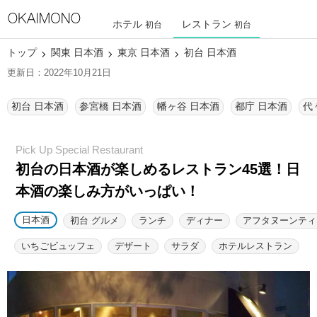
ホテル
レストラン
初台
初台
トップ
関東 日本酒
東京 日本酒
初台 日本酒
更新日：2022年10月21日
初台 日本酒
参宮橋 日本酒
幡ヶ谷 日本酒
都庁 日本酒
代
初台の日本酒が楽しめるレストラン45選！
日
本酒の楽しみ方がいっぱい！
日本酒
初台 グルメ
ランチ
ディナー
アフタヌーンティ
いちごビュッフェ
デザート
サラダ
ホテルレストラン