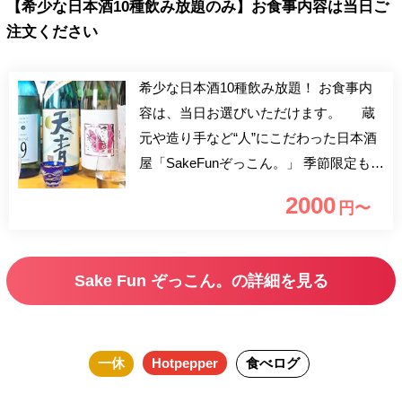
【希少な日本酒10種飲み放題のみ】お食事内容は当日ご
注文ください
希少な日本酒10種飲み放題！ お食事内
容は、当日お選びいただけます。 蔵
元や造り手など“人”にこだわった日本酒
屋「SakeFunぞっこん。」 季節限定もの
など、厳選した日本酒が常時約50種を取
2000
円〜
り揃えており、季節ごとに違った味わい
の日本酒をお楽しみいただけます。お客
様の好みやお料理に合わせた日本酒をス
Sake Fun ぞっこん。の詳細を見る
タッフが選んで提供。まさに日本酒好き
のためのお店です。
一休
Hotpepper
食べログ