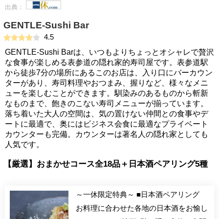
出典：
GENTLE-Sushi Bar
4.5
GENTLE-Sushi Barは、いつもよりちょっとオシャレで贅沢
な食事が楽しめる表参道の隠れ家的寿司屋です。表参道駅
から徒歩7分の場所にあるこのお店は、入り口にバーカウン
ターがあり、寿司料理やおつまみ、握りなど、様々なメニ
ューを楽しむことができます。馴染みのあるものから斬新
なものまで、飽きのこない寿司メニューが揃っています。
落ち着いた大人の空間は、気の置けない仲間との食事やデ
ートに最適で、奥にはビジネス会食に最適なプライベート
カウンターも完備。カウンターは著名人の隠れ家としても
人気です。
【厳選】おまかせコース全18品＋日本酒ペアリング5種
～一休限定特典～ ■日本酒ペアリング
お料理に合わせた各地の日本酒をお愉し