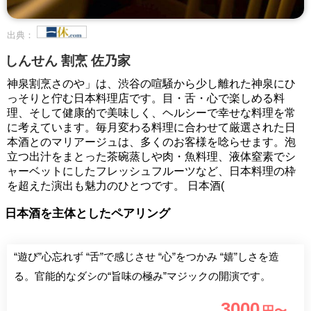
出典：
しんせん 割烹 佐乃家
神泉割烹さのや」は、渋谷の喧騒から少し離れた神泉にひ
っそりと佇む日本料理店です。目・舌・心で楽しめる料
理、そして健康的で美味しく、ヘルシーで幸せな料理を常
に考えています。毎月変わる料理に合わせて厳選された日
本酒とのマリアージュは、多くのお客様を唸らせます。泡
立つ出汁をまとった茶碗蒸しや肉・魚料理、液体窒素でシ
ャーベットにしたフレッシュフルーツなど、日本料理の枠
を超えた演出も魅力のひとつです。 日本酒(
日本酒を主体としたペアリング
“遊び”心忘れず “舌”で感じさせ “心”をつかみ “嬉”しさを造
る。官能的なダシの“旨味の極み”マジックの開演です。
3000