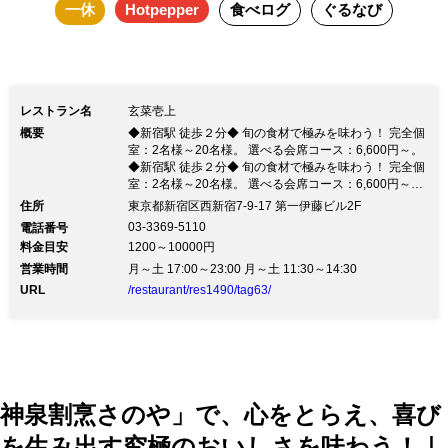
一休
Hotpepper
食べログ
ぐるなび
レストラン名
玄菜壱上
概要
◆新宿駅 徒歩２分◆ 旬の食材で極みを味わう！ 完全個
室：2名様～20名様。 選べる会席コース：6,600円～。
◆新宿駅 徒歩２分◆ 旬の食材で極みを味わう！ 完全個
室：2名様～20名様。 選べる会席コース：6,600円～。
贅を尽くしたお料理と心からのおもてなしで、くつろぎ
住所
東京都新宿区西新宿7-9-17 第一伊藤ビル2F
のひと時を 春夏秋冬、旬の素材を目と舌味わう喜びを
03-3369-5110
電話番号
堪能できる『玄菜壱上』。しっとりとした雰囲気の店内
料金目安
1200～10000円
は個室とテーブル席、そして職人の熱気と情熱を目の当
営業時間
たりに出来るオープンキッチンのカウンターをご用意。
月～土 17:00～23:00 月～土 11:30～14:30
目の前で新鮮な素材が表情豊かな器に盛りつけられる様
URL
/restaurant/res1490/tag63/
は一つの芸術のよう。また、食を彩るお酒は、越乃寒梅
を始め上質の旨い酒。接待など大切なお客様をおもてな
しするときにゆっくり食を味わえる上質の空間です。還
暦祝いや就職祝い、結婚記念日、退職祝いなど様々なお
祝い事をサポートさせて頂きます。 新宿 玄菜壱上 第一
回利き酒会 日時 11月7日（土） 17:00～20:00 会費 お
一人様 税込4,000円 入店時にお支払いください。 軽い
神泉割烹さのや」で、心をとらえ、喜び
おつまみ付きです。
を生み出す究極のおいしさを味わう！｜