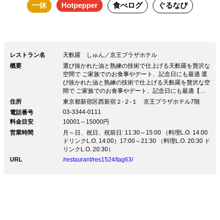
一休
Hotpepper
食べログ
ぐるなび
レストラン名
天麩羅 しゅん／京王プラザホテル
概要
選び抜かれた油と熟練の技術で仕上げる天麩羅を贅沢な
空間で ご家族でのお食事やデート、記念日にも最適 選
び抜かれた油と熟練の技術で仕上げる天麩羅を贅沢な空
間で ご家族でのお食事やデート、記念日にも最適【都
庁前駅徒歩1分】厳選された食材を使用し職人が丁寧に
住所
東京都新宿区西新宿２-２-１ 京王プラザホテル7階
揚げる格別な天麩羅を堪能 ◆ディナー ☆こだわりの天
03-3344-0111
電話番号
麩羅9種とお造り等が付いた料理長おすすめコース『あ
料金目安
10001～15000円
かぎ』13,000円（税込） ☆8種の天麩羅とかき揚げ小天
営業時間
丼、デザートなどが揃う『つくば』10,000円（税込）
月～日、祝日、祝前日: 11:30～15:00 （料理L.O. 14:00
ほか ◆ランチ ☆旬の食材が盛りだくさんのお得な平日
ドリンクL.O. 14:00）17:00～21:30 （料理L.O. 20:30 ド
限定ランチコース『しなの』3,800円（税込） ☆こだわ
リンクL.O. 20:30）
りの天麩羅やかき揚げ小天丼が味わえる『ひたち』
URL
/restaurant/res1524/tag63/
5,800円（税込）ほか ◆ドリンク ワインや日本酒など
多彩にご用意しています ◆空間 ホテル直営ならではの
洗練された上質な空間と高いホスピタリティ カウンタ
ーでは職人が目前で調理し、揚げたてをそのままお召し
上がりいただけます