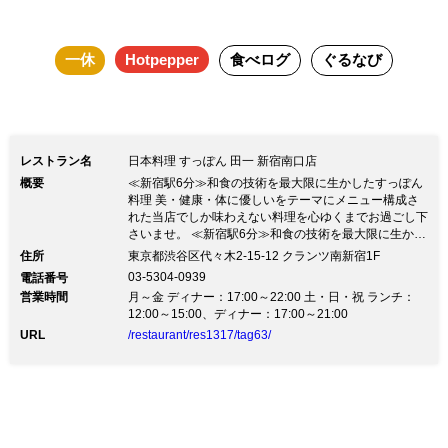
人・鹿児島 黒瀬紫芋 ■サワー レモン・
梅干し・ゆず蜜・すだち ■梅酒 造り梅
一休
Hotpepper
食べログ
ぐるなび
酒 微糖辛口仕上げ・奥武蔵・みぞれり
んごの梅酒 ■オーガニックワイン 赤・白
■ソフトドリンク ゆず蜜ソーダ・すだち
ソーダ・オレンジジュース・ウーロン
レストラン名
日本料理 すっぽん 田一 新宿南口店
茶・麦茶・ホット香り茶・炭酸水 個室
概要
≪新宿駅6分≫和食の技術を最大限に生かしたすっぽん
は最大8名様利用可能です。 季節の幸を
料理 美・健康・体に優しいをテーマにメニュー構成さ
れた当店でしか味わえない料理を心ゆくまでお過ごし下
贅沢に盛り込みながら、店主がほれ込ん
さいませ。 ≪新宿駅6分≫和食の技術を最大限に生かし
たすっぽん料理 美・健康・体に優しいをテーマにメニ
だ最高級の「佐賀 はがくれすっぽん」
住所
東京都渋谷区代々木2-15-12 クランツ南新宿1F
ュー構成された当店でしか味わえない料理を心ゆくまで
03-5304-0939
電話番号
をお鍋をメインに唐揚げ、茶碗蒸し、サ
お過ごし下さいませ。【こだわりのすっぽん】 全国各
営業時間
月～金 ディナー：17:00～22:00 土・日・祝 ランチ：
地の養殖場を巡り出逢った「はがくれすっぽん」。養殖
ラダ等といった多彩なお料理でお出しい
12:00～15:00、ディナー：17:00～21:00
場では除草剤や農薬を一切使わず、EM菌という微生物
URL
/restaurant/res1317/tag63/
が入った美しい水。飼料には無農薬野菜を配合した特別
たします。
の飼料のみを使用。まさにオーガニックとも言えるすっ
ぽん。 ◆田一のすっぽん料理を味わい尽くしたい方
は、 美味しい驚きと四季を感じる【特選コース 12,500
円】がお勧め。 ご接待・ご会食・お祝い・記念日など
多様な用途に最適です。 くず粉で軽快に揚げた唐揚
げ、高級食材とあわせた料理、肝刺し、お鍋から〆のお