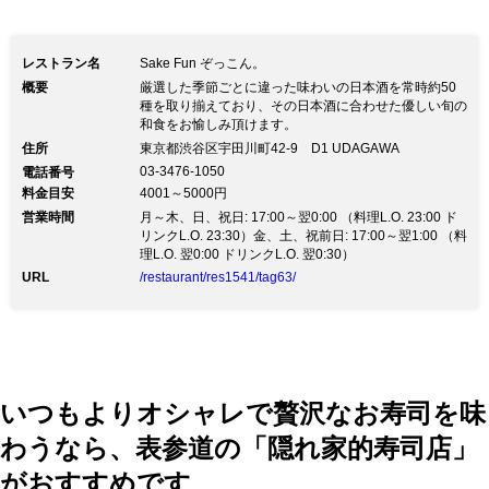
レストラン名
Sake Fun ぞっこん。
概要
厳選した季節ごとに違った味わいの日本酒を常時約50
種を取り揃えており、その日本酒に合わせた優しい旬の
和食をお愉しみ頂けます。
住所
東京都渋谷区宇田川町42-9 D1 UDAGAWA
03-3476-1050
電話番号
料金目安
4001～5000円
営業時間
月～木、日、祝日: 17:00～翌0:00 （料理L.O. 23:00 ド
リンクL.O. 23:30）金、土、祝前日: 17:00～翌1:00 （料
理L.O. 翌0:00 ドリンクL.O. 翌0:30）
URL
/restaurant/res1541/tag63/
いつもよりオシャレで贅沢なお寿司を味
わうなら、表参道の「隠れ家的寿司店」
がおすすめです