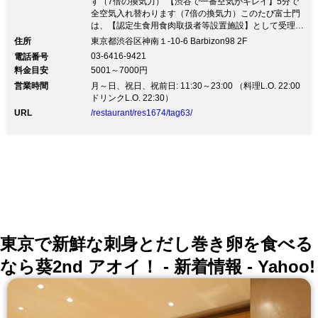
・カクテル （ジン・ウォッカ・カシ
す（7倍の換気力） 【渋谷で一番空気がキレイ】5分で
全空気入れ替わります（7倍の換気力）このたび富士門
ス・ピーチ・ライチ） ・ソフトドリン
は、【認定生食用食肉取扱者等設置施設】として受理さ
れ、 安全で安心、新鮮な「和牛ユッケ」や「和牛刺
ク （オレンジ・グレープフルーツ・ジ
住所
東京都渋谷区神南１-10-6 Barbizon98 2F
し」などの生肉をお楽しみいただけます。 芝浦の「東
03-6416-9421
電話番号
ンジャーエール・コカコーラ・ウーロン
京食肉市場」からの国産黒毛和牛を使用。 ホルモンは
料金目安
5001～7000円
鮮度にこだわり、新鮮な状態の国産牛ホルモンのみご提
茶・緑茶・ジャスミン茶） 宴会や歓送
営業時間
供しております。 お米にもこだわり、お米マイスター
月～日、祝日、祝前日: 11:30～23:00 （料理L.O. 22:00
推奨の山形県産「つや姫」を使用。 創業天保3年「伊賀
ドリンクL.O. 22:30）
迎会におススメ！ この機会に是非ご利
焼窯元 長谷園」の土鍋で炊き上げます。 炊きたてでふ
URL
/restaurant/res1674/tag63/
用ください。
っくら美味しいごはんをご賞味いただけます。 最新の
無煙ロースターを完備！煙も気になりません。 富士山
の火山石（溶岩石）を燃料として使用。「遠赤外線・亜
鉛・マイナスイオン」を 多く放出し、健康で元気の出
るミネラル、殺菌効果、心身を若返らせてくれる効果あ
り。
東京で新鮮な刺身とだし巻き卵を食べる
なら葵2nd アオイ！ - 新着情報 - Yahoo!