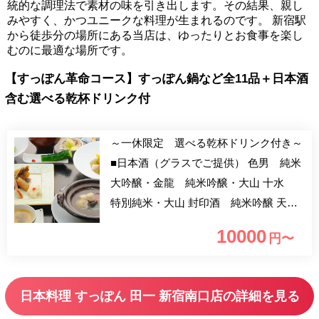
統的な調理法で素材の味を引き出します。その結果、親し
みやすく、かつユニークな料理が生まれるのです。 新宿駅
から徒歩分の場所にある当店は、ゆったりとお食事を楽し
むのに最適な場所です。
【すっぽん革命コース】すっぽん鍋など全11品＋日本酒
含む選べる乾杯ドリンク付
～一休限定 選べる乾杯ドリンク付き～
■日本酒（グラスでご提供） 色男 純米
大吟醸・金龍 純米吟醸・大山 十水
特別純米・大山 封印酒 純米吟醸 天
雲 純米吟醸・末広 山廃純米・鹿鳴
10000
円〜
純米吟醸 ■クラフトビール 豊潤496 ■ノ
ンアルコールビール キリン零ICHI ■ハイ
ボール こだわりモルト ■焼酎 鹿児島
日本料理 すっぽん 田一 新宿南口店の詳細を見る
一粒の麦・大分 兼八・鹿児島 島美