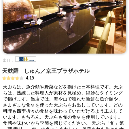
出典：
天麩羅 しゅん／京王プラザホテル
4.19
天ぷらは、魚介類や野菜などを揚げた日本料理です。天ぷ
らは、熟練した料理人が素材を見極め、絶妙なタイミング
で揚げます。当店では、海や山で獲れた新鮮な魚介類や、
さまざまな食材を使った天ぷらをお出ししています。どの
料理も四季折々の食材を味わっていただけるよう工夫して
います。もちろん、天ぷらも旬の食材を使用しています。
食感や味わいから季節を感じてください。 天ぷら「旬」第