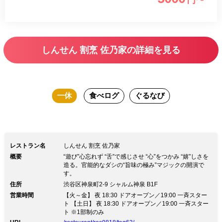
円〜
しんせん 割烹 佐乃家の詳細を見る
一休
食べログ
ぐるなび
レストラン名
しんせん 割烹 佐乃家
概要
“遊び”心忘れず “舌”で感じさせ “心”をつかみ “嬉”しさを
造る。官能的なダシの“旨味の極み”マジックの開演で
す。
住所
渋谷区神泉町2-9 シャルム神泉 B1F
営業時間
【火～金】 夜 18:30 ドアオープン／19:00 一斉スター
ト 【土日】 夜 18:30 ドアオープン／19:00 一斉スター
ト ※1部制のみ