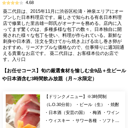
4.68
葵二代目は、2015年11月に渋谷区松濤・神泉エリアにオー
プンした日本料理店です。厳しさで知られる有名日本料理
店で修業した里吉雄一郎氏がオーナーを務める。店内に入
ってまず驚くのは、多種多様な包丁の数々。日本独自に開
発された様々な包丁を使い、料理が作られている。新鮮な
刺身や日本酒、注文を受けてから焼き上げる出し巻き卵が
おすすめ。リーズナブルな価格なので、仕事帰りに週3回通
える貴重なお店です。 葵二代目は、お客様本位のお店で
す。入り口
【お任せコース】旬の厳選食材を愉しむ全9品＋生ビール
や日本酒含む3時間飲み放題（月～水限定）
【ドリンクメニュー】※3時間制
（L.O.30分前） ・ビール（生） ・焼酎
・日本酒（安芸の国） ・梅酒 ・ワイン
・ウィスキー ・サワー各種 ・ソフトド