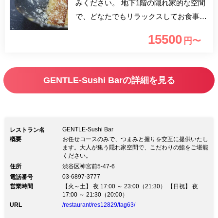
みください。 地下1階の隠れ家的な空間
で、どなたでもリラックスしてお食事を
楽しめる鮨処です。ゆったりとしたカウ
15500
円〜
ンターで、板前とのコミュニケーション
もお楽しみください。つまみや口直し、
握りを交互にご提供します。職人が魅せ
GENTLE-Sushi Barの詳細を見る
るこだわりの魚介料理を存分にご堪能い
ただける、18～20品のコース。お料理に
合う日本酒とあわせてお愉しみいただけ
る一休限定プランをご用意しました。
GENTLE-Sushi Bar
レストラン名
概要
お任せコースのみで、つまみと握りを交互に提供いたし
ます。大人が集う隠れ家空間で、こだわりの鮨をご堪能
ください。
住所
渋谷区神宮前5-47-6
03-6897-3777
電話番号
営業時間
【火～土】 夜 17:00 ～ 23:00（21:30） 【日祝】 夜
17:00 ～ 21:30（20:00）
URL
/restaurant/res12829/tag63/