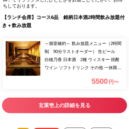
ちしております。
【ランチ会席】コース6品 銘柄日本酒2時間飲み放題付
き＋飲み放題
～個室確約～ 飲み放題メニュー（2時間
制 90分ラストオーダー） 生ビール
白穂乃香 日本酒 2種 ウィスキー 焼酎
ワイン ソフトドリンク その他 一休限定
で個室確約と飲み放題が付いた、お得な
5500
円〜
会席プランをご用意致しました。 日本
ならではの四季折々の食材とそれに合わ
せた調理法を駆使し、素材の味を最大限
玄菜壱上の詳細を見る
に活かしたお料理をお愉しみいただけま
す。 どうぞ、贅沢な逸品と職人の技を
ご堪能ください。