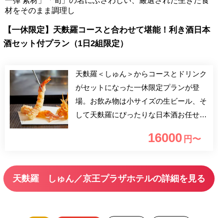
一弾 素材」「旬」の名にふさわしい、厳選された生きた食
材をそのまま調理し
【一休限定】天麩羅コースと合わせて堪能！利き酒日本
酒セット付プラン（1日2組限定）
天麩羅＜しゅん＞からコースとドリンク
がセットになった一休限定プランが登
場。お飲み物は小サイズの生ビール、そ
して天麩羅にぴったりな日本酒お任せ3
種をご用意いたします。旬の食材を最高
16000
円〜
に美味しいタイミングで衣に閉じ込める
天麩羅とともにお楽しみください。
天麩羅 しゅん／京王プラザホテルの詳細を見る