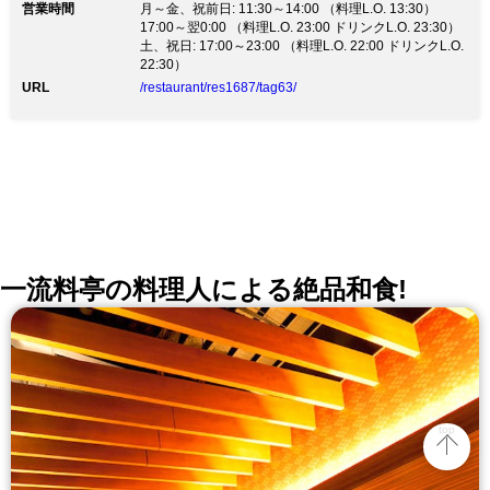
を目指しています。
営業時間
ます。 大人数でのご利用の方は13名様までのテーブル
月～金、祝前日: 11:30～14:00 （料理L.O. 13:30）
席ございます。 貸切は28名様OK！ 神泉の街で気軽に
17:00～翌0:00 （料理L.O. 23:00 ドリンクL.O. 23:30）
本格和食を楽しんでもらいたく、 オーナー里吉が丹精
土、祝日: 17:00～23:00 （料理L.O. 22:00 ドリンクL.O.
込めてお届けしています。 《コースをご希望の方》 飲
22:30）
み放題つきのコースあり！ 旬食材を楽しめる全7品のコ
URL
/restaurant/res1687/tag63/
ースは3500円～。 季節の旬な食材をふんだんに使用し
ております。 日本酒、焼酎など各種お酒も多数取り揃
えております。 敷居の高いお店ではございませんの
で、皆様お越しくださいませ！ ただ、安心してくださ
い。料理に手を抜くことはございません。
一流料亭の料理人による絶品和食!
top