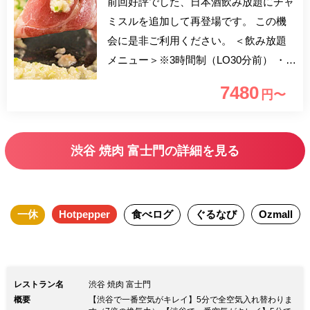
前回好評でした、日本酒飲み放題にチャ
ミスルを追加して再登場です。 この機
会に是非ご利用ください。 ＜飲み放題
メニュー＞※3時間制（LO30分前） ・日
本酒 （※獺祭・天狗舞・無冠帝）※仕
7480
円〜
入れ状況により変動あります。 ・チャ
ミスル （マスカット・グレープフルー
ツ） ・チャミスルトクトク （マスカッ
渋谷 焼肉 富士門の詳細を見る
ト・スモモ） ・生ビール （プレミアム
モルツ・シャンディガフ） ・ワイン
（赤・白 ・キール・キティ・スプリッ
一休
Hotpepper
食べログ
ぐるなび
Ozmall
ツァー・オペレーター） ・サワー （レ
モンサワー・グレープフルーツサワー・
ウーロンハイ・ジャスミンハイ・緑茶ハ
イ） ・ウイスキー （ハイボール・ジン
レストラン名
渋谷 焼肉 富士門
ジャーハイボール・コークハイボール）
概要
【渋谷で一番空気がキレイ】5分で全空気入れ替わりま