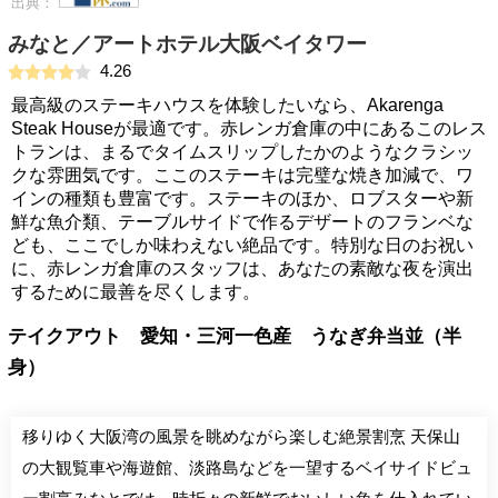
出典：
みなと／アートホテル大阪ベイタワー
4.26
最高級のステーキハウスを体験したいなら、Akarenga
Steak Houseが最適です。赤レンガ倉庫の中にあるこのレス
トランは、まるでタイムスリップしたかのようなクラシッ
クな雰囲気です。ここのステーキは完璧な焼き加減で、ワ
インの種類も豊富です。ステーキのほか、ロブスターや新
鮮な魚介類、テーブルサイドで作るデザートのフランベな
ども、ここでしか味わえない絶品です。特別な日のお祝い
に、赤レンガ倉庫のスタッフは、あなたの素敵な夜を演出
するために最善を尽くします。
テイクアウト 愛知・三河一色産 うなぎ弁当並（半
身）
移りゆく大阪湾の風景を眺めながら楽しむ絶景割烹 天保山
の大観覧車や海遊館、淡路島などを一望するベイサイドビュ