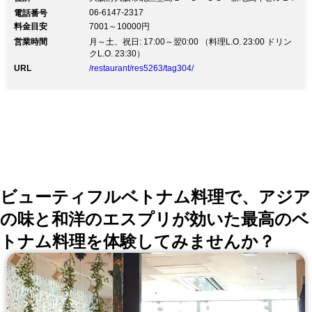
円～ 半個室13名様まで 送別会、歓迎会にも！淡路島→
06-6147-2317
電話番号
北新地 岩屋の今朝どれ鮮魚を漁師がスピード速配！ 活
料金目安
7001～10000円
きのいい魚を厳選地酒とともに堪能 コース4500円～、
営業時間
とらふぐコースもご用意できます！！ 送迎会歓迎会も
月～土、祝日: 17:00～翌0:00 （料理L.O. 23:00 ドリン
承っております。半個室13名様まで！ ◆心屋が新鮮な
クL.O. 23:30）
魚介類を仕入れることができる理由 その理由はたった
URL
/restaurant/res5263/tag304/
一つ。昔から仲良しの淡路島の漁師の友達が直接！ お
店までその日獲れ立ての魚介類を配達してくれているか
ら。 地元の支えがあってこそ、皆に支えられてこそ、
そして淡路島あってこその「心屋」なのです。 ◆淡路
島はお肉も豊富 淡路牛や鶏の網焼きもおすすめ！ ◆全
国各地の日本酒を常時20～30種類取り揃えておりま
す。 利き酒セットをございます。 ◆夏の淡路島は
鱧！！ たっぷりの玉ねぎと一緒に食べるのは淡路島流
です。
ビューティフルベトナム料理で、アジア
の味と和洋のエスプリが効いた最高のベ
トナム料理を体験してみませんか？