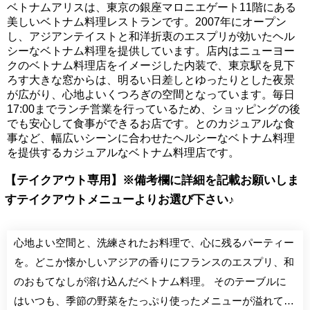
ベトナムアリスは、東京の銀座マロニエゲート11階にある
美しいベトナム料理レストランです。2007年にオープン
し、アジアンテイストと和洋折衷のエスプリが効いたヘル
シーなベトナム料理を提供しています。店内はニューヨー
クのベトナム料理店をイメージした内装で、東京駅を見下
ろす大きな窓からは、明るい日差しとゆったりとした夜景
が広がり、心地よいくつろぎの空間となっています。毎日
17:00までランチ営業を行っているため、ショッピングの後
でも安心して食事ができるお店です。とのカジュアルな食
事など、幅広いシーンに合わせたヘルシーなベトナム料理
を提供するカジュアルなベトナム料理店です。
【テイクアウト専用】※備考欄に詳細を記載お願いしま
すテイクアウトメニューよりお選び下さい♪
心地よい空間と、洗練されたお料理で、心に残るパーティー
を。どこか懐かしいアジアの香りにフランスのエスプリ、和
のおもてなしが溶け込んだベトナム料理。 そのテーブルに
はいつも、季節の野菜をたっぷり使ったメニューが溢れてい