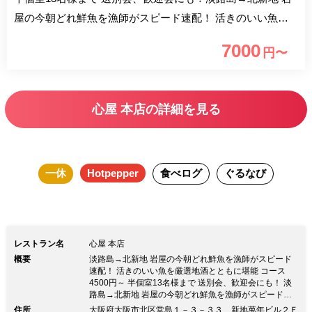
屋の今朝どれ鮮魚を漁師がスピード速配！ 活きのいい魚を
厳選地酒とともに堪能 コース4500円～、とらふぐコースも
7000
円〜
ご用意できます！！ 送迎会歓迎会も承っております。半個
室13名様まで！ ◆心屋が新鮮な魚介類を仕入れることがで
きる理由 その理由はたった一つ。昔から仲良しの淡路島の
心屋 本店の詳細を見る
漁師の友達が直接！ お店までその日獲れ立ての魚介類を配
達してくれているから。 地元の支えがあってこそ、皆に支
えられてこそ、 そして淡路島あってこその「心屋」なので
一休
Hotpepper
食べログ
ぐるなび
す。 ◆淡路島はお肉も豊富 淡路牛や鶏の網焼きもおすす
め！ ◆全国各地の日本酒を常時20～30種類取り揃えており
ます。 利き酒セットをございます。 ◆夏の淡路島は鱧！！
たっぷりの玉ねぎと一緒に食べるのは淡路島流です。
レストラン名
心屋 本店
概要
淡路島→北新地 岩屋の今朝どれ鮮魚を漁師がスピード
速配！ 活きのいい魚を厳選地酒とともに堪能 コース
4500円～ 半個室13名様まで 送別会、歓迎会にも！ 淡
路島→北新地 岩屋の今朝どれ鮮魚を漁師がスピード速
配！ 活きのいい魚を厳選地酒とともに堪能 コース4500
住所
大阪府大阪市北区堂島１－３－３３ 新地萬年ビル２Ｆ