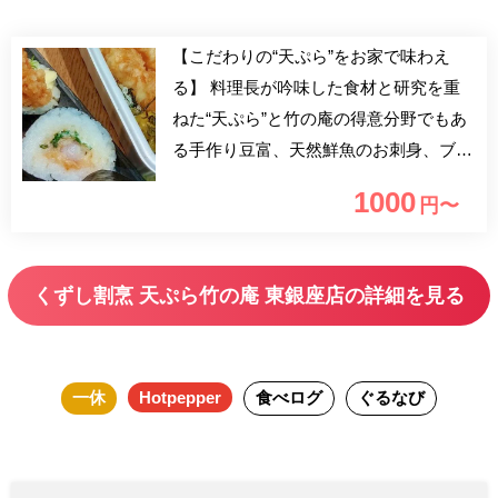
【こだわりの“天ぷら”をお家で味わえ
る】 料理長が吟味した食材と研究を重
ねた“天ぷら”と竹の庵の得意分野でもあ
る手作り豆富、天然鮮魚のお刺身、ブラ
ンド肉のステーキ等の会席料理が食べら
1000
円〜
れるお店が、テイクアウトを始めまし
た。 お店の味がお家でも味わえる！こ
の機会に是非ご利用下さい。
くずし割烹 天ぷら竹の庵 東銀座店の詳細を見る
一休
Hotpepper
食べログ
ぐるなび