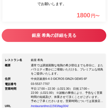
でお願いします。
1800
円〜
銀座 希鳥の詳細を見る
レストラン名
銀座 希鳥
概要
通常では調達困難な地鶏の希少部位までも存分に、また
バラエティ豊かにご堪能いただける、プレミアムな焼鳥
をご提供いたします。
住所
中央区銀座6-4-3 GICROS GINZA GEMS 6F
03-5537-7707
電話番号
営業時間
平日 17:00～22:30（LO21:30） 日祝 17:00～
22:00（LO21:00） ※諸般の事情により、予告なく営業
時間の短縮及び、休業させて頂くことがございます。
予めご了承くださいませ。営業時間については直接店舗
へお問い合わせくださいませ。
URL
/restaurant/res11593/tag304/