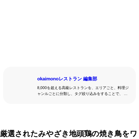
okaimonoレストラン 編集部
8,000を超える高級レストランを、エリアごと、料理ジ
ャンルごとに分類し、タグ絞り込みをすることで、 い
ろんな切口で、レストランを探せる。記念日、女子
会、同窓会の会場・レストラン探しにを使いくださ
い。
詳しくはこちら >>
okaimonoレストラン 編集部
厳選されたみやざき地頭鶏の焼き鳥をワ