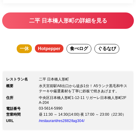
二平 日本橋人形町の詳細を見る
一休
Hotpepper
食べログ
ぐるなび
レストラン名
二平 日本橋人形町
概要
水天宮前駅A8出口から徒歩1分！ A5ランク黒毛和牛ス
テーキや厳選素材を丁寧に鉄板で焼きあげます。
住所
中央区日本橋人形町1-12-11 リガーレ日本橋人形町2F
A-204
03-5614-5990
電話番号
営業時間
昼 11:30 ～ 14:30(14:00) 夜 17:00 ～ 23:00（22:30）
URL
/restaurant/res2882/tag304/