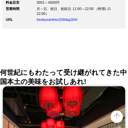
料金目安
3001～4000円
お待ちしております。
営業時間
月～日、祝日、祝前日: 11:00～22:00 （料理L.O.
22:00）
URL
/restaurant/res328/tag304/
何世紀にもわたって受け継がれてきた中
国本土の美味をお試しあれ!
top