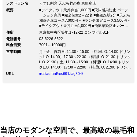
レストラン名
くずし割烹 天ぷら竹の庵 東銀座店
概要
■テイクアウト天丼弁当1,000円 ■飛沫感染防止 パーテ
ーション完備 ■完全個室2～22名 ■東銀座駅2分 ■天ぷら
和食会席コース7,000円～ ■ランチ限定コース3,500円～
■テイクアウト天丼弁当1,000円 ■飛沫感染防止 パーテ
ーション完備 ■完全個室2～22名 ■東銀座駅2分 ■天ぷら
住所
東京都中央区築地１-12-22 コンワビルB1F
和食会席コース7,000円～ ■ランチ限定コース3,500円～
03-6226-5622
電話番号
※東京都の自粛要請解除により通常営業に戻りました。
料金目安
7001～10000円
◆旬の食材を使用 熟練の職人による逸品 ご接待から大
営業時間
切な人とのお食事にも。 ◆テイクアウト◆天丼弁当
月～金、祝前日: 11:30～15:00 （料理L.O. 14:00 ドリン
1,000円 海老天のり巻1本800円 2本1,400円 お電話にて
クL.O. 14:00）17:30～22:30 （料理L.O. 21:30 ドリンク
受付。050-3469-9823 ◆特別コース 『九谷コース』
L.O. 21:30）土: 11:30～15:00 （料理L.O. 14:00 ドリン
8,000円 『日本酒飲み放題コース』10,000円 ◆天ぷら
クL.O. 14:00）17:30～22:00 （料理L.O. 21:00 ドリンク
+会席コース 【竹】 7,000円全5品 【庵】 8,800円全8品
L.O. 21:00）
URL
/restaurant/res691/tag304/
【天】12,000円全8品 ◆天ぷら＋お肉 【有田】9,800円
全9品お肉料理付き【織部】12,000円全10品お肉料理付
き ◆ランチ 【信楽】3,500円 【雅】 5,000円 【九谷】
8,000円 【和牛ステーキ】6,000円…他、種類豊富にコ
ースご用意しています。各種宴会に是非ご利用くださ
い。 ※WEB予約でポイントが貯まります。楽天カード
利用でさらにポイントが貯まります。
当店のモダンな空間で、最高級の黒毛和