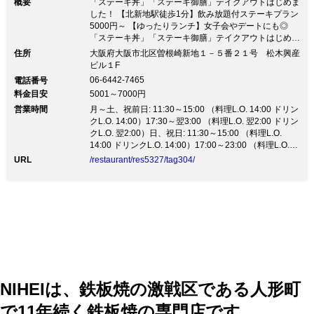
概要
「ステーキ丼」「ステーキ御膳」テイクアウトはじめま
した！ 【北新地駅徒歩1分】飲み放題付ステーキプラン
5000円～ 【ゆったりランチ】女子会やデートにも◎
「ステーキ丼」「ステーキ御膳」テイクアウトはじめま
した！ 【北新地駅徒歩1分】飲み放題付ステーキプラン
住所
大阪府大阪市北区曽根崎新地１－５番２１号 松木興産
5000円～ 【ゆったりランチ】女子会やデートにも◎◎
ビル１F
テイクアウトはじめます！ 熟成牛ステーキ丼、熟成牛
06-6442-7465
電話番号
ロース御膳など、STFの味をお家でも！ ステーキ単
料金目安
5001～7000円
品、サイドメニュー、デザートもご用意しています。
営業時間
詳細は「テイクアウト」ページへ！ ■新プラン登場！
月～土、祝前日: 11:30～15:00 （料理L.O. 14:00 ドリン
【ディナー】熟成牛ハラミ、前菜5種など全9品＋乾杯
クL.O. 14:00）17:30～翌3:00 （料理L.O. 翌2:00 ドリン
スパークリング4809⇒3900円 【ディナー】特選牛2種
クL.O. 翌2:00）日、祝日: 11:30～15:00 （料理L.O.
食べ比べ、フォアグラなど全7品＋スパークリング含む
14:00 ドリンクL.O. 14:00）17:00～23:00 （料理L.O.
120分飲み放題9750⇒6000円 ■旨み抜群！熟成肉＆黒
22:00 ドリンクL.O. 22:00）
URL
/restaurant/res5327/tag304/
毛和牛 部位ごとに様々な地域から最適な肉を仕入れ、
その旨みを最大限に引き出す調理法でご提供致します！
■とっておきの一日に 乾杯ドリンク＆ホールケーキ付
『記念日プラン』をご用意！ 鉄板の臨場感を味わえる
カウンター席やご宴会貸切など、 様々なシーンでご利
用頂けます。
NIHEIは、鉄板焼の激戦区である人形町
で11年続く鉄板焼の専門店です。