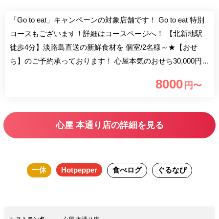
「Go to eat」キャンペーンの対象店舗です！ Go to eat 特別
コースもございます！詳細はコースページへ！ 【北新地駅
徒歩4分】淡路島直送の新鮮食材を 個室/2名様～★【おせ
ち】のご予約承っております！ 心屋本気のおせち30,000円
■『心屋コ―ス』～美味しいものを、少しずつ～ 季節食材の
8000
円〜
前菜をはじめ、淡路島直送の鮮魚や淡路牛など、 多彩なメ
ニューを楽しめる人気のコ―ス〔全9品 6,500円〕 飲み放題
付きのご宴会コースも多数ご用意しております。 ■大切な方
心屋 本通り店の詳細を見る
と過ごす 温もりある上質空間 木のぬくもりが感じられる落
ち着いた店内。 ご宴会からプライベートまで、ご利用いた
だけます。 〔半個室〕ご宴会やお食事会に 2名様～ 〔完全
一休
Hotpepper
食べログ
ぐるなび
個室〕少人数でのお集まりや接待に 〔カウンター〕ひとり
酒やデートにおすすめ ■“本当に美味しい日本酒”を揃えまし
た 定番やブランドに捉われず 和食との相性を考え、本当に
美味しい日本酒を厳選。