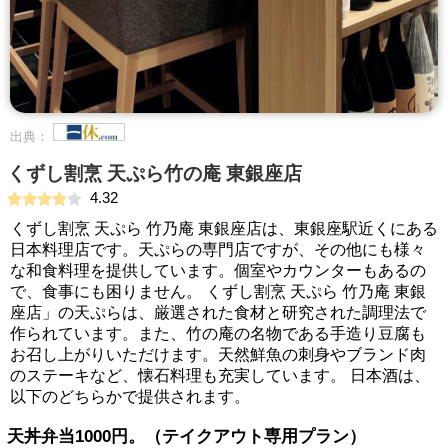
出典：
くずし割烹 天ぷら竹の庵 東銀座店
4.32
くずし割烹 天ぷら 竹乃庵 東銀座店は、東銀座駅近くにある
日本料理店です。天ぷらの専門店ですが、その他にも様々
な和食料理を提供しています。個室やカウンターもあるの
で、食事にも困りません。 くずし割烹 天ぷら 竹乃庵 東銀
座店」の天ぷらは、厳選された食材と研究された調理法で
作られています。また、竹の庵の名物である手造り豆腐も
お召し上がりいただけます。天然鮮魚の刺身やブランド肉
のステーキなど、懐石料理も充実しています。 日本酒は、
以下のどちらかで提供されます。
天丼弁当1000円。（テイクアウト専用プラン）