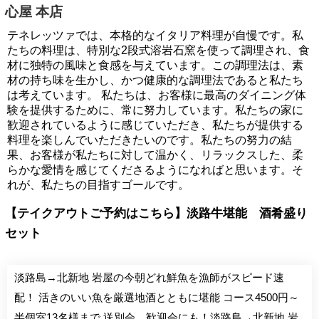
心屋 本店
テネレッツァでは、本格的なイタリア料理が自慢です。私
たちの料理は、特別な2段式溶岩石窯を使って調理され、食
材に独特の風味と食感を与えています。この調理法は、素
材の持ち味を生かし、かつ健康的な調理法であると私たち
は考えています。 私たちは、お客様に最高のダイニング体
験を提供するために、常に努力しています。私たちの家に
歓迎されているように感じていただき、私たちが提供する
料理を楽しんでいただきたいのです。私たちの努力の結
果、お客様が私たちに対して温かく、リラックスした、柔
らかな愛情を感じてくださるようになればと思います。そ
れが、私たちの目指すゴールです。
【テイクアウトご予約はこちら】淡路牛堪能 酒肴盛り
セット
淡路島→北新地 岩屋の今朝どれ鮮魚を漁師がスピード速
配！ 活きのいい魚を厳選地酒とともに堪能 コース4500円～
半個室13名様まで 送別会、歓迎会にも！淡路島→北新地 岩