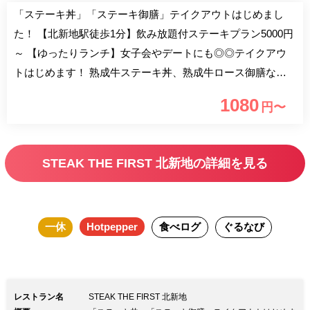
「ステーキ丼」「ステーキ御膳」テイクアウトはじめまし
た！ 【北新地駅徒歩1分】飲み放題付ステーキプラン5000円
～ 【ゆったりランチ】女子会やデートにも◎◎テイクアウ
トはじめます！ 熟成牛ステーキ丼、熟成牛ロース御膳な
ど、STFの味をお家でも！ ステーキ単品、サイドメニュー、
1080
円〜
デザートもご用意しています。 詳細は「テイクアウト」ペ
ージへ！ ■新プラン登場！ 【ディナー】熟成牛ハラミ、前菜
5種など全9品＋乾杯スパークリング4809⇒3900円 【ディナ
STEAK THE FIRST 北新地の詳細を見る
ー】特選牛2種食べ比べ、フォアグラなど全7品＋スパークリ
ング含む120分飲み放題9750⇒6000円 ■旨み抜群！熟成肉＆
黒毛和牛 部位ごとに様々な地域から最適な肉を仕入れ、 そ
一休
Hotpepper
食べログ
ぐるなび
の旨みを最大限に引き出す調理法でご提供致します！ ■とっ
ておきの一日に 乾杯ドリンク＆ホールケーキ付『記念日プ
ラン』をご用意！ 鉄板の臨場感を味わえるカウンター席や
ご宴会貸切など、 様々なシーンでご利用頂けます。
レストラン名
STEAK THE FIRST 北新地