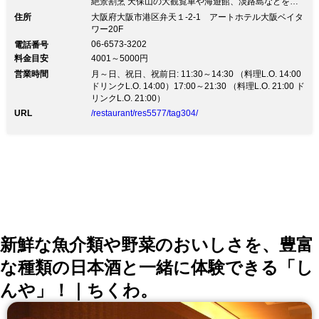
絶景割烹 天保山の大観覧車や海遊館、淡路島などを一
望するベイサイドビュー割烹みなとでは、時折々の新鮮
住所
大阪府大阪市港区弁天１-2-1 アートホテル大阪ベイタ
でおいしい魚を仕入れています。 より新鮮で素材の味
ワー20F
が活きた料理をお客様へお召し上がりいただくために、
06-6573-3202
電話番号
注文が入ってから水槽の魚を調理することも。 日本酒
料金目安
4001～5000円
や焼酎も厳選した銘柄をご用意しております。 美味し
営業時間
い料理とお酒をお楽しみください。
月～日、祝日、祝前日: 11:30～14:30 （料理L.O. 14:00
ドリンクL.O. 14:00）17:00～21:30 （料理L.O. 21:00 ド
リンクL.O. 21:00）
URL
/restaurant/res5577/tag304/
新鮮な魚介類や野菜のおいしさを、豊富
な種類の日本酒と一緒に体験できる「し
んや」！｜ちくわ。