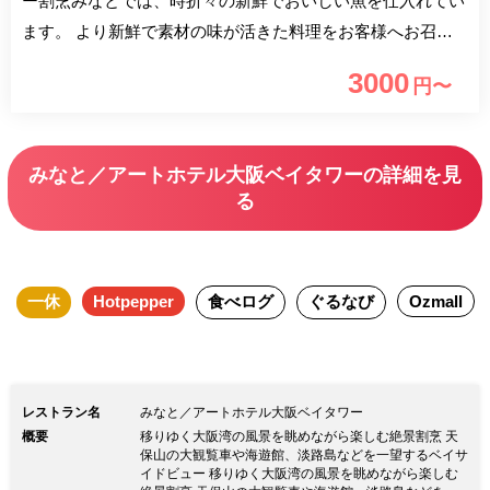
ー割烹みなとでは、時折々の新鮮でおいしい魚を仕入れてい
ます。 より新鮮で素材の味が活きた料理をお客様へお召し
上がりいただくために、 注文が入ってから水槽の魚を調理
3000
円〜
することも。 日本酒や焼酎も厳選した銘柄をご用意してお
ります。 美味しい料理とお酒をお楽しみください。
みなと／アートホテル大阪ベイタワーの詳細を見
る
一休
Hotpepper
食べログ
ぐるなび
Ozmall
レストラン名
みなと／アートホテル大阪ベイタワー
概要
移りゆく大阪湾の風景を眺めながら楽しむ絶景割烹 天
保山の大観覧車や海遊館、淡路島などを一望するベイサ
イドビュー 移りゆく大阪湾の風景を眺めながら楽しむ