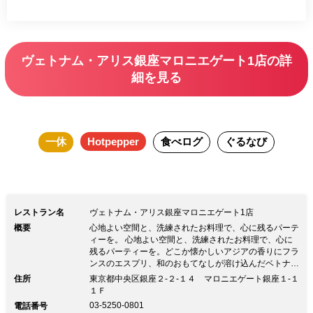
ます。 ヴェトナム・アリス銀座マロニエゲートは、インテ
リアも、サービスも、そしてもちろんお料理もより一層磨き
上げて、皆さまをお待ちしております。
ヴェトナム・アリス銀座マロニエゲート1店の詳
細を見る
一休
Hotpepper
食べログ
ぐるなび
レストラン名
ヴェトナム・アリス銀座マロニエゲート1店
概要
心地よい空間と、洗練されたお料理で、心に残るパーテ
ィーを。 心地よい空間と、洗練されたお料理で、心に
残るパーティーを。どこか懐かしいアジアの香りにフラ
ンスのエスプリ、和のおもてなしが溶け込んだベトナム
料理。 そのテーブルにはいつも、季節の野菜をたっぷ
住所
東京都中央区銀座２-２-１４ マロニエゲート銀座１-１
り使ったメニューが溢れています。 ヴェトナム・アリ
１Ｆ
ス銀座マロニエゲートは、インテリアも、サービスも、
03-5250-0801
電話番号
そしてもちろんお料理もより一層磨き上げて、皆さまを