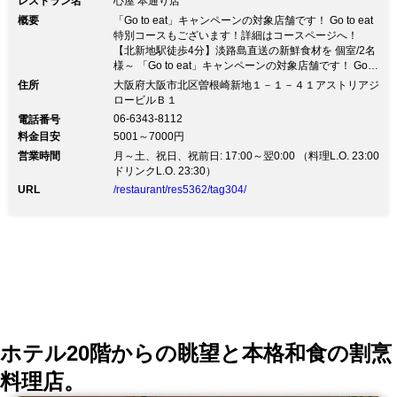
レストラン名
心屋 本通り店
概要
「Go to eat」キャンペーンの対象店舗です！ Go to eat
特別コースもございます！詳細はコースページへ！
【北新地駅徒歩4分】淡路島直送の新鮮食材を 個室/2名
様～ 「Go to eat」キャンペーンの対象店舗です！ Go to
eat 特別コースもございます！詳細はコースページへ！
住所
大阪府大阪市北区曽根崎新地１－１－４１アストリアジ
【北新地駅徒歩4分】淡路島直送の新鮮食材を 個室/2名
ロービルＢ１
様～★【おせち】のご予約承っております！ 心屋本気
06-6343-8112
電話番号
のおせち30,000円 ■『心屋コ―ス』～美味しいものを、
料金目安
5001～7000円
少しずつ～ 季節食材の前菜をはじめ、淡路島直送の鮮
営業時間
魚や淡路牛など、 多彩なメニューを楽しめる人気のコ
月～土、祝日、祝前日: 17:00～翌0:00 （料理L.O. 23:00
―ス〔全9品 6,500円〕 飲み放題付きのご宴会コースも
ドリンクL.O. 23:30）
多数ご用意しております。 ■大切な方と過ごす 温もり
URL
/restaurant/res5362/tag304/
ある上質空間 木のぬくもりが感じられる落ち着いた店
内。 ご宴会からプライベートまで、ご利用いただけま
す。 〔半個室〕ご宴会やお食事会に 2名様～ 〔完全個
室〕少人数でのお集まりや接待に 〔カウンター〕ひと
り酒やデートにおすすめ ■“本当に美味しい日本酒”を揃
えました 定番やブランドに捉われず 和食との相性を考
え、本当に美味しい日本酒を厳選。
ホテル20階からの眺望と本格和食の割烹
料理店。