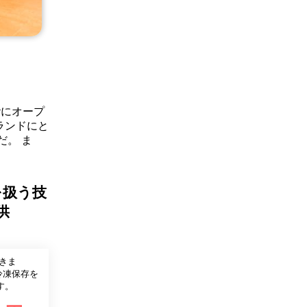
階にオープ
ランドにと
だ。 ま
を扱う技
供
きま
冷凍保存を
す。