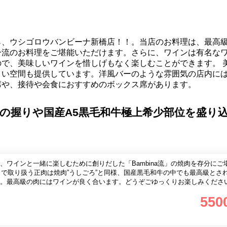
、ウシゴロウバンビーナ新橋店！！。当店のお料理は、最高級
一流のお料理をご堪能いただけます。さらに、ワインは有名な
で、美味しいワインを惜しげもなく楽しむことができます。 
よい空間も提供しています。洋風バーのような雰囲気の店内に
席や、接待や会食におすすめのボックス席があります。
の握りや国産A5黒毛和牛極上希少部位を盛り
、ワインと一緒に楽しむために創りだした「Bambina流」の焼肉を存分にご
mbina」で取り扱う正肉は焼肉”うしごろ”と同様、国産黒毛和牛の中でも最高級とさ
。最高級の肉にはワインが良く合います。どうぞごゆっくりお楽しみくださ
550