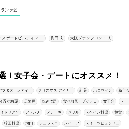
トラン
大阪
ノースゲートビルディング 肉
梅田 肉
大阪グランフロント 肉
選！
女子会・デートにオススメ！
アフタヌーンティー
クリスマス ディナー
紅葉
ハロウィン
新年
夜景が綺麗
居酒屋
飲み放題
食べ放題・ブッフェ
女子会
デー
イタリアン
フレンチ
ステーキ
グリル
スペイン料理
和食
韓国料理
焼肉
シュラスコ
スイーツ
スイーツビュッフェ