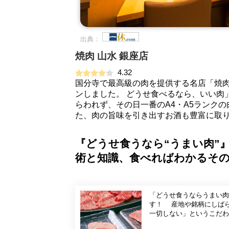
出典：
焼肉 山水 銀座店
4.32
国分寺で最高級の肉を提供する名店「焼肉山
ンしました。 どうせ食べるなら、いい肉
らわれず、その日一番のA4・A5ランク
た、肉の旨味を引き出すお酒も豊富に取
『どうせ食うなら“うまい肉”』
術と知識、食べればわかるその
「どうせ食うならうまい肉
す！ 産地や銘柄にしばら
一切しない」というこだわ