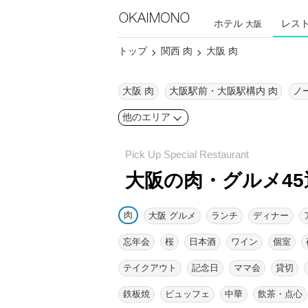
ホテル
レス
大阪
トップ
関西 肉
大阪 肉
大阪 肉
大阪駅前・大阪駅構内 肉
他のエリア
大阪の肉・グルメ45
肉
大阪 グルメ
ランチ
ディナー
忘年会
桜
日本酒
ワイン
個室
テイクアウト
記念日
ママ会
貸切
鉄板焼
ビュッフェ
中華
飲茶・点心