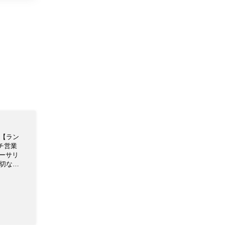
 【ラン
ンチ営業
大切な日
 是