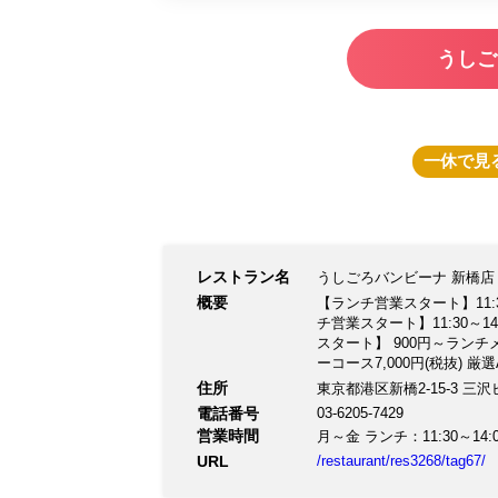
うしご
一休
で見
レストラン名
うしごろバンビーナ 新橋店
概要
【ランチ営業スタート】11:3
チ営業スタート】11:30～1
スタート】 900円～ランチメ
ーコース7,000円(税抜)
に、厳選A5黒毛和牛の贅沢
住所
東京都港区新橋2-15-3 三沢
非、当店で素敵な時間をお
電話番号
03-6205-7429
営業時間
URL
/restaurant/res3268/tag67/