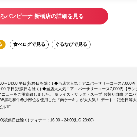
ろバンビーナ 新橋店の詳細を見る
る
食べログ
で見る
ぐるなび
で見る
0～14:00 平日(祝祭日を除く) ◆当店大人気！アニバーサリーコース7,000円
4:00 平日(祝祭日を除く) ◆当店大人気！アニバーサリーコース7,000円【ラ
ニューをご用意致しました。 ※ライス・サラダ・スープ お替り自由 アニバーサリ
 厳選A5黒毛和牛希少部位を使用した『肉ケーキ』が大人気！ デート・記念日等
焼肉 厳選された美味しいワインをリーズナブルな価格でご用意しております。
ビル1F
過ごしください。
月～金 ランチ：11:30～14:00(祝祭日は除く) ディナー：16:00～24:00(L.O.23:00)