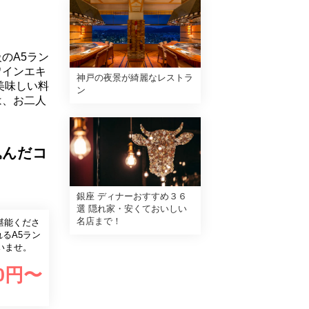
のA5ラン
ワインエキ
神戸の夜景が綺麗なレストラ
美味しい料
ン
は、お二人
込んだコ
銀座 ディナーおすすめ３６
選 隠れ家・安くておいしい
名店まで！
堪能くださ
れるA5ラン
いませ。
0
円〜