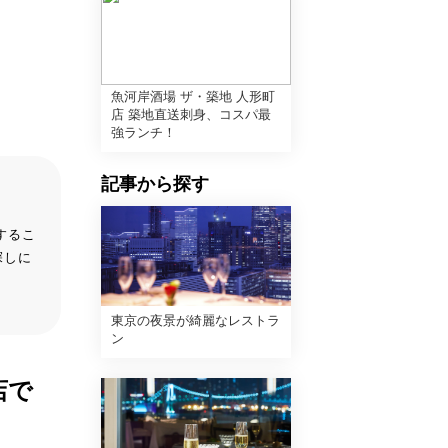
魚河岸酒場 ザ・築地 人形町
店 築地直送刺身、コスパ最
強ランチ！
記事から探す
するこ
探しに
東京の夜景が綺麗なレストラ
ン
店で