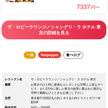
タム アフターヌーンティー＞が登場！
7337
円〜
旬の食材をふんだんに使用し、季節感の
あるセイボリーや彩り豊かなスイーツを
ご堪能いただけます。 秋の味覚を楽し
ザ・ロビーラウンジ／シャングリ・ラ ホテル 東
みながら、美味しいひとときをお過ごし
京の詳細を見る
ください。 ※予約状況によりまして
は、バーカウンター席へのご案内となる
ことがございますので、予めご了承くだ
一休
Hotpepper
食べログ
さい(ご指定は承りかねます) ※食材にア
レルギーをお持ちのお客様はメッセージ
欄またはお電話にて事前にお知らせくだ
さい。当日の変更は対応いたしかねます
レストラン名
ザ・ロビーラウンジ／シャングリ・ラ ホテル 東京
※一休上で満席の場合、お電話にてお問
概要
お寛ぎのひと時に最適なエレガントな空間と上質なサー
ビス、また3方向に面した東京の絶景に囲まれた贅沢な
い合わせください ※お席のご利用は予
空間で素敵なひとときをお過ごし下さい。
約時間より2時間とさせていただきます
住所
東京都千代田区丸の内１-8-3 丸の内トラストタワー本
館28F
（30分前ドリンクラストオーダー） ※
料金目安
5001～7000円