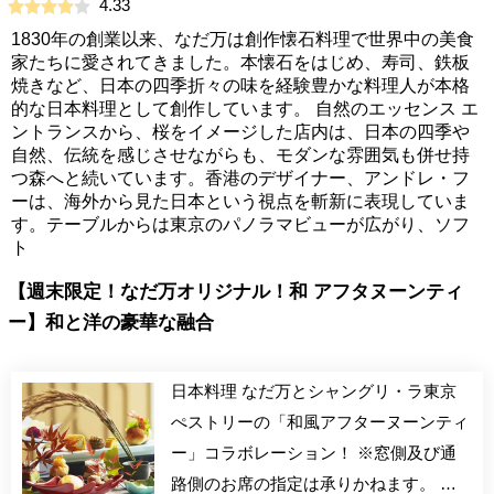
4.33
1830年の創業以来、なだ万は創作懐石料理で世界中の美食
家たちに愛されてきました。本懐石をはじめ、寿司、鉄板
焼きなど、日本の四季折々の味を経験豊かな料理人が本格
的な日本料理として創作しています。 自然のエッセンス エ
ントランスから、桜をイメージした店内は、日本の四季や
自然、伝統を感じさせながらも、モダンな雰囲気も併せ持
つ森へと続いています。香港のデザイナー、アンドレ・フ
ーは、海外から見た日本という視点を斬新に表現していま
す。テーブルからは東京のパノラマビューが広がり、ソフ
ト
【週末限定！なだ万オリジナル！和 アフタヌーンティ
ー】和と洋の豪華な融合
日本料理 なだ万とシャングリ・ラ東京
ぺストリーの「和風アフターヌーンティ
ー」コラボレーション！ ※窓側及び通
路側のお席の指定は承りかねます。 ※