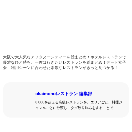
大阪で大人気なアフタヌーンティーを総まとめ！ホテルレストランで
優雅なひと時を、一度は行きたいレストランを総まとめ！デート女子
会、利用シーンに合わせた素敵なレストランがきっと見つかる！
okaimonoレストラン 編集部
8,000を超える高級レストランを、エリアごと、料理ジ
ャンルごとに分類し、タグ絞り込みをすることで、 い
ろんな切口で、レストランを探せる。記念日、女子
会、同窓会の会場・レストラン探しにを使いくださ
い。
詳しくはこちら >>
okaimonoレストラン 編集部