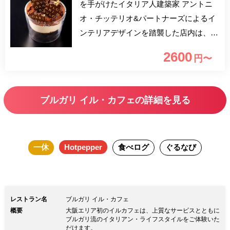
を手がけたイタリア人建築家 アントニ
オ・チッテリオ&パートナーズによるイ
ンテリアデザインを踏襲した店内は、ブ
ルガリのライフスタイルコンセプト
2600
円〜
「Dolce Vita(甘い生活）」を思い起こさ
せる、ブルガリならではのコンテンポラ
リーラグジュアリーな空間。贅沢なひと
ブルガリ イル・カフェの詳細を見る
時をお過ごしいただくのに相応しい上質
なサービスとインテリアの中、シンプル
且つエレガントな極上のイタリア料理を
一休
Hotpepper
食べログ
ぐるなび
お楽しみいただけます。
レストラン名
ブルガリ イル・カフェ
概要
大阪エリア初のイルカフェは、上質なサービスとともに
ブルガリ流のイタリアン・ライフスタイルをご体験いた
だけます。