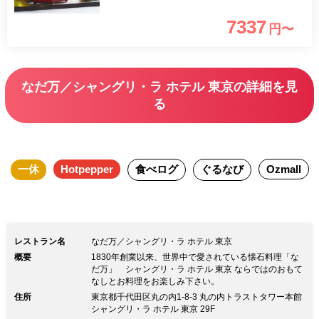
一休上で満席の場合、お電話にてお問い
7337
円〜
合わせください。 ※ご宿泊のお客様：
お部屋付けでのお支払いは承りかねます
※お席のご利用時間は13:00～15:00もし
なだ万／シャングリ・ラ ホテル 東京の詳細を見
くは15:30～17:30の2時間制で30分前が
る
ドリンクのラストオーダーになります。
※料理、席、オプション等の写真はイメ
ージです。 シャングリ・ラ 東京 日本
一休
Hotpepper
食べログ
ぐるなび
Ozmall
料理「なだ万」とホテルぺストリーによ
る「和アフターヌーンティー」。週末の
午後をシャングリ・ラ 東京で厳選され
た紅茶を味わいながら優雅にお過ごしく
レストラン名
なだ万／シャングリ・ラ ホテル 東京
ださい。
概要
1830年創業以来、世界中で愛されている懐石料理「な
だ万」 シャングリ・ラ ホテル 東京 ならではのおもて
なしとお料理をお楽しみ下さい。
住所
東京都千代田区丸の内1-8-3 丸の内トラストタワー本館
シャングリ・ラ ホテル 東京 29F