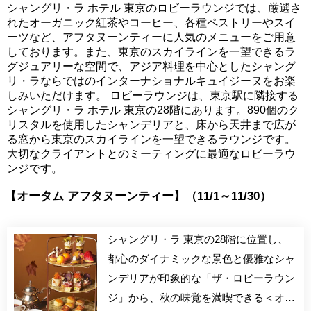
シャングリ・ラ ホテル 東京のロビーラウンジでは、厳選さ
れたオーガニック紅茶やコーヒー、各種ペストリーやスイ
ーツなど、アフタヌーンティーに人気のメニューをご用意
しております。また、東京のスカイラインを一望できるラ
グジュアリーな空間で、アジア料理を中心としたシャング
リ・ラならではのインターナショナルキュイジーヌをお楽
しみいただけます。 ロビーラウンジは、東京駅に隣接する
シャングリ・ラ ホテル 東京の28階にあります。890個のク
リスタルを使用したシャンデリアと、床から天井まで広が
る窓から東京のスカイラインを一望できるラウンジです。
大切なクライアントとのミーティングに最適なロビーラウ
ンジです。
【オータム アフタヌーンティー】（11/1～11/30）
シャングリ・ラ 東京の28階に位置し、
都心のダイナミックな景色と優雅なシャ
ンデリアが印象的な「ザ・ロビーラウン
ジ」から、秋の味覚を満喫できる＜オー