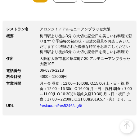
レストラン名
アロンジ！／アルモニーアンブラッセ大阪
概要
梅田駅より徒歩3分 ◇大切な記念日を美しいお料理で彩
ります ◇季節毎の旬の味・自然の風景をお楽しみいた
だけます ◇洗練された優雅な時間をお過ごしください
梅田駅より徒歩3分 ◇大切な記念日を美しいお料理で彩
ります ◇季節毎の旬の味・自然の風景をお楽しみいた
住所
大阪府大阪市北区茶屋町7-20 アルモニーアンブラッセ
だけます ◇洗練された優雅な時間をお過ごしください
大阪10F
[NEWS] ★ご宴会ご予約承ります。 ★野菜ソムリエおす
06-6376-2218
電話番号
すめランチ！ 4,158円 季節を彩る豪華なフレンチをお
料金目安
4000～12000円
楽しみください ―――――― ＜アルモニーアンブラッ
営業時間
セ大阪10階 レストラン「RAYON」＞ ★コンセプト 天
月～金 昼食：12:00～16:00(L.O.15:00) 土・日・祝 昼
井高く、壁一面に大きな窓が嵌め込まれている開放的な
食：12:00～16:30(L.O.16:00) 月～日・祝日 朝食：7:00
大人の空間 一流のシェフの豊かな発想と技が創り出す
～11:00(L.O.10:30)(※最終入店10:30) 月～日・祝日 夕
絵画のように美しいお料理の数々をご用意 記憶に鮮や
食：17:00～22:00(L.O.21:00)(2019.5.7（火）より、
かに残るおもてなしを心がけております ★食材へのこ
17:30～21:30(LO:21:00）に変更致します。)
URL
/restaurant/res5246/tag6/
だわり ・専任の『Jr.野菜ソムリエ』がおすすめする美
味しいお野菜 ・料理に合うワインを豊富にご用意して
おります ・お魚、お肉、チーズ、調味料に至るまでシ
top
ェフが厳選！ ・季節の食材を心をこめて調理し、皆様
にご提供いたします