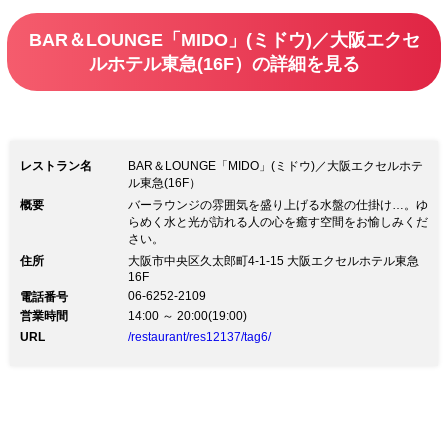
BAR＆LOUNGE「MIDO」(ミドウ)／大阪エクセ
ルホテル東急(16F）の詳細を見る
レストラン名
BAR＆LOUNGE「MIDO」(ミドウ)／大阪エクセルホテ
ル東急(16F）
概要
バーラウンジの雰囲気を盛り上げる水盤の仕掛け…。ゆ
らめく水と光が訪れる人の心を癒す空間をお愉しみくだ
さい。
住所
大阪市中央区久太郎町4-1-15 大阪エクセルホテル東急
16F
06-6252-2109
電話番号
営業時間
14:00 ～ 20:00(19:00)
URL
/restaurant/res12137/tag6/