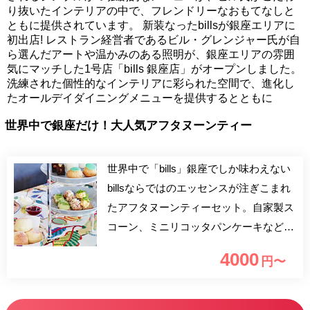
り抜いたインテリアの中で、フレンドリーなおもてなしと
ともに提供されています。 新装なったbillsが銀座エリアに
初出店! レストラン経営者であるビル・グレンジャー氏が自
ら選んだアートや温かみのある照明が、銀座エリアの雰囲
気にマッチした1号店「bills 銀座店」がオープンしました。
洗練された個性的なインテリアに彩られた空間で、進化し
たオールデイダイニングメニューを提供するとともに
世界中で銀座だけ！大人気アフタヌーンティー
世界中で「bills」銀座でしか味わえない
billsならではのエッセンスが注ぎこまれ
たアフタヌーンティーセット。自家製ス
コーン、ミニリコッタパンケーキなど、
人気商品全11品がセットに。
4000
円〜