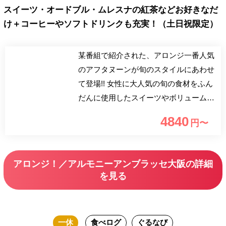
スイーツ・オードブル・ムレスナの紅茶などお好きなだ
け＋コーヒーやソフトドリンクも充実！（土日祝限定）
某番組で紹介された、アロンジ一番人気
のアフタヌーンが旬のスタイルにあわせ
て登場!! 女性に大人気の旬の食材をふん
だんに使用したスイーツやボリューム満
点のサンドウィッチをご用意させて頂き
4840
円〜
ました! ムレスナティーを飲んで今日か
らあなたもデトックス効果で体内美人!!
お料理・デザート・お紅茶やコーヒー、
アロンジ！／アルモニーアンブラッセ大阪の詳細
その他ソフトドリンクがラストオーダー
を見る
120分! ゆっくりとお時間楽しんでいただ
けます。
一休
食べログ
ぐるなび