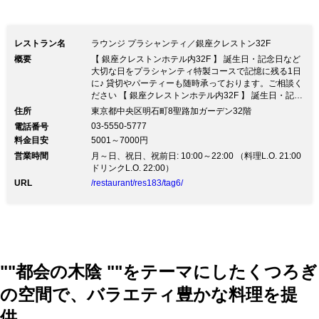
レストラン名
ラウンジ プラシャンティ／銀座クレストン32F
概要
【 銀座クレストンホテル内32F 】 誕生日・記念日など
大切な日をプラシャンティ特製コースで記憶に残る1日
に♪ 貸切やパーティーも随時承っております。ご相談く
ださい 【 銀座クレストンホテル内32F 】 誕生日・記念
日など大切な日をプラシャンティ特製コースで記憶に残
住所
東京都中央区明石町8聖路加ガーデン32階
る1日に♪ 貸切やパーティーも随時承っております。ご
03-5550-5777
電話番号
相談ください《 貸切パーティーも随時承っております
料金目安
5001～7000円
》 20～50名様まで可能なパーティーは着席・立食どち
営業時間
らもお受けしております。 レイアウトやご予算、お料
月～日、祝日、祝前日: 10:00～22:00 （料理L.O. 21:00
理などまずはお気軽にご相談下さい。 《 明るく温かな
ドリンクL.O. 22:00）
陽光が差し込み、柔らかな空気が流れる雰囲気 》 銀座
URL
/restaurant/res183/tag6/
クレストンホテル内32Fにある当店は吹き抜けの開放感
に溢れ ゆったり座れるソファー席で大切な日や女子会
など様々なシーンでご利用頂けます。 《 様々なコース
をご用意致しております 》 1日4組様限定の『プレジー
ルコース』5,500円（税抜） メインの選べる『メモワー
ルコース』3,800円（税抜） 当店おすすめの豪華内容の
『トレゾワコース』6,500円（税抜） 【お車でお越しの
""都会の木陰 ""をテーマにしたくつろぎ
際】タワー内駐車場をご利用頂けます。3000円(税抜)以
上のご利用で2時間券をお渡し致します。
の空間で、バラエティ豊かな料理を提
供。