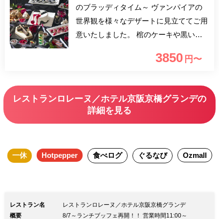
のブラッディタイム～ ヴァンパイアの
世界観を様々なデザートに見立ててご用
意いたしました。 棺のケーキや黒いシ
フォンケーキなどパーティにふさわしい
3850
円〜
デザートと装飾でお迎えさせていただき
ます
レストランロレーヌ／ホテル京阪京橋グランデの
詳細を見る
一休
Hotpepper
食べログ
ぐるなび
Ozmall
レストラン名
レストランロレーヌ／ホテル京阪京橋グランデ
概要
8/7～ランチブッフェ再開！！ 営業時間11:00～