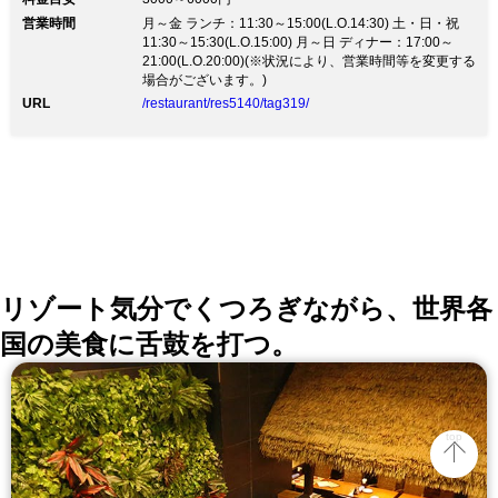
たりと堪能 ◆大小3つの優美な個室は4名様から最大14
営業時間
名様までご利用可能 結納・顔合わせなどハレの日の会
月～金 ランチ：11:30～15:00(L.O.14:30) 土・日・祝
食から 記念日、誕生日、長寿のお祝いにも ◆おすすめ
11:30～15:30(L.O.15:00) 月～日 ディナー：17:00～
ランチ！旬の食材を味わえる＜花座会席＞→特別料金
21:00(L.O.20:00)(※状況により、営業時間等を変更する
5,500円 ◆女子会・接待利用にもおすすめのディナーコ
場合がございます。)
ースも充実 ディナー限定＜花座会席＞人気の黒毛和牛
URL
/restaurant/res5140/tag319/
石焼き付き→特別料金6,000円 ◆ＪＲ大阪環状線「福島
駅」前 大阪駅からも1駅で徒歩圏内、お集まり・解散に
便利な好立地です 店内は段差のないバリアフリー対応
お気軽にお問い合わせください ◆同フロアに喫煙スペ
ースのご用意有 安心してご利用いただけます
リゾート気分でくつろぎながら、世界各
国の美食に舌鼓を打つ。
top