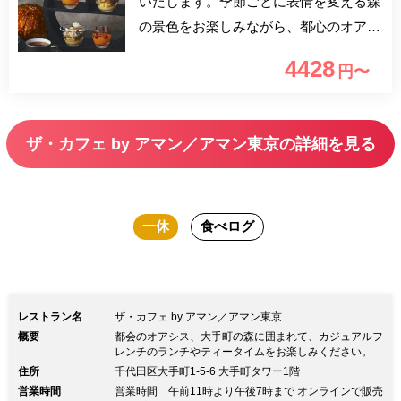
いたします。季節ごとに表情を変える森
の景色をお楽しみながら、都心のオアシ
スでの午後のティータイムをご堪能くだ
4428
円〜
さい。
ザ・カフェ by アマン／アマン東京の詳細を見る
一休
食べログ
レストラン名
ザ・カフェ by アマン／アマン東京
概要
都会のオアシス、大手町の森に囲まれて、カジュアルフ
レンチのランチやティータイムをお楽しみください。
住所
千代田区大手町1-5-6 大手町タワー1階
営業時間
営業時間 午前11時より午後7時まで オンラインで販売