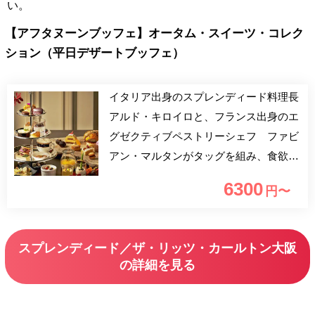
い。
【アフタヌーンブッフェ】オータム・スイーツ・コレク
ション（平日デザートブッフェ）
イタリア出身のスプレンディード料理長
アルド・キロイロと、フランス出身のエ
グゼクティブペストリーシェフ ファビ
アン・マルタンがタッグを組み、食欲の
秋にふさわしいスイーツとセイヴォリー
6300
円〜
をアフタヌーンティースタンド＆ブッフ
ェスタイルでご提供します。秋の味覚や
チョコレートを使ったアイテムをお楽し
スプレンディード／ザ・リッツ・カールトン大阪
み下さい。
の詳細を見る