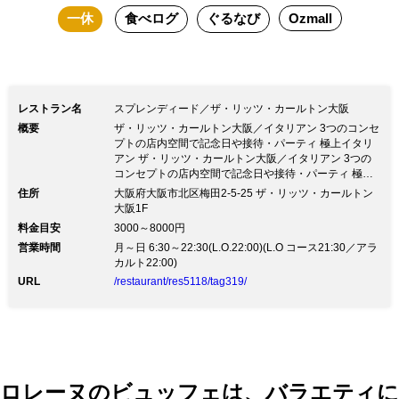
一休
食べログ
ぐるなび
Ozmall
レストラン名
スプレンディード／ザ・リッツ・カールトン大阪
概要
ザ・リッツ・カールトン大阪／イタリアン 3つのコンセ
プトの店内空間で記念日や接待・パーティ 極上イタリ
アン ザ・リッツ・カールトン大阪／イタリアン 3つの
コンセプトの店内空間で記念日や接待・パーティ 極上
イタリアン◆ホテル ザ・リッツカールトン大阪内 ご予
住所
大阪府大阪市北区梅田2-5-25 ザ・リッツ・カールトン
約受付中◆ ～ イタリア料理 スプレンディード ～ ◎3つ
大阪1F
のコンセプトルーム ・メインダイニング(～54名)・テ
料金目安
3000～8000円
ラスダイニング(～52名)・タベルナエリア(～24名) 大切
営業時間
月～日 6:30～22:30(L.O.22:00)(L.O コース21:30／アラ
な人と、大切なひと時を… 接待・記念日・貸切パーテ
カルト22:00)
ィ等に ◎ザ・リッツカールトン大阪内の確たる非日常
を・・・ 華麗な芸術が息づくトスカーナ地方の別荘を
URL
/restaurant/res5118/tag319/
彷彿させる雰囲気の中、 本格的なイタリア料理が楽し
めるカジュアルでスタイリッシュなレストラン。 オー
プンキッチンのピッツァ窯で本場ナポリ風ピッツァを気
軽にご堪能いただけます。
ロレーヌのビュッフェは、バラエティに