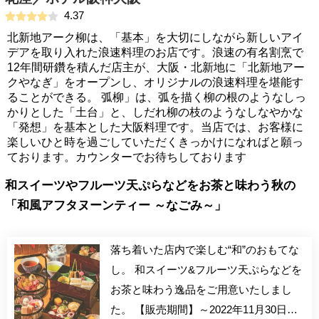
4.37
北新地アーク柳は、「基本」を大切にしながら新しいアイ
デアを取り入れた浪速料理のお店です。浪速の有名割烹で
12年間研鑽を積んだ店主が、大阪・北新地に「北新地アー
クやなぎ」をオープンし、オリジナルの浪速料理を堪能す
ることができる。 弧柳」は、弧を描く柳の根のようなしっ
かりとした「土台」と、しだれ柳の枝のようなしなやかな
「発想」を基本とした大阪料理です。当店では、お客様に
楽しいひと時を過ごしていただくきっかけになればと願っ
ております。カウンターでお待ちしております
和スイーツやフルーツ天ぷらなどをお茶と味わう秋の
「和風アフタヌーンティー ～なごみ～」
落ち着いた店内で楽しむ“和”のおもてな
し。 和スイーツ&フルーツ天ぷらなどを
お茶と味わう逸品をご用意いたしまし
た。 【販売期間】～2022年11月30日