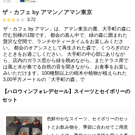
出典：
ザ・カフェ by アマン／アマン東京
3.72
ザ・カフェ by アマン」は、アマン東京の麓、大手町の森に
佇む別棟の1階です。 都会の真ん中で、緑の森に囲まれた
贅沢な空間で、ランチやティータイムをお楽しみくださ
い。 都会のオアシスとして再生された森で、くつろぎのひ
とときをお過ごしください。 大手町の中心部にありなが
ら、店内のガラス窓から緑を眺めながら、またテラス席で
は風と水が奏でる自然の音を聞きながら、お食事をお楽し
みいただけます。100種類以上の樹木や植物が植えられた
3,00平方メートルの「大手町の森」で
【ハロウィンフォレデセール】スイーツとセイボリーの
セット
色鮮やかなスイーツ、セイボリーのセッ
トとお飲み物を、季節に合わせてご用意