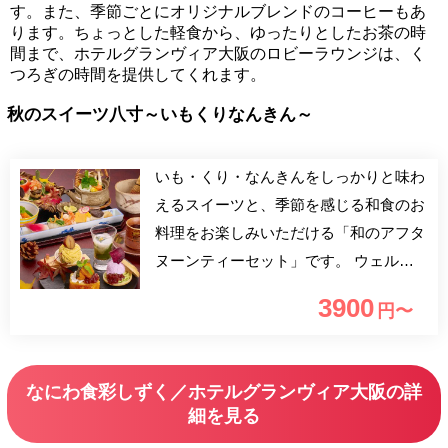
す。また、季節ごとにオリジナルブレンドのコーヒーもあ
ります。ちょっとした軽食から、ゆったりとしたお茶の時
間まで、ホテルグランヴィア大阪のロビーラウンジは、く
つろぎの時間を提供してくれます。
秋のスイーツ八寸～いもくりなんきん～
いも・くり・なんきんをしっかりと味わ
えるスイーツと、季節を感じる和食のお
料理をお楽しみいただける「和のアフタ
ヌーンティーセット」です。 ウェルカ
ムドリンクとお抹茶一杯付き！さらに、
3900
円〜
和紅茶やコーヒー・ソフトドリンクなど
のフリードリンク付き（90分制）です。
なにわ食彩しずく／ホテルグランヴィア大阪の詳
細を見る