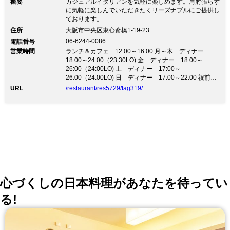
概要
カジュアルイタリアンを気軽に楽しめます。肩肘張らず
に気軽に楽しんでいただきたくリーズナブルにご提供し
ております。
住所
大阪市中央区東心斎橋1-19-23
06-6244-0086
電話番号
営業時間
ランチ＆カフェ 12:00～16:00 月～木 ディナー
18:00～24:00（23:30LO) 金 ディナー 18:00～
26:00（24:00LO) 土 ディナー 17:00～
26:00（24:00LO) 日 ディナー 17:00～22:00 祝前
日 18:00～26:00（24:00LO) 金・土 祝前日 24:00
URL
/restaurant/res5729/tag319/
からバーメニュー
心づくしの日本料理があなたを待ってい
る!