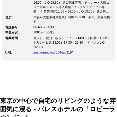
14:00（L.O.13:30） 感染防止宣言ステッカー・大阪コ
ロナ追跡システム導入店舗 8/7～ランチブッフェ再
開！！ 営業時間11:00～14:00（L.O.13:30） 感染防止
宣言ステッカー・大阪コロナ追跡システム導入店舗陽光
住所
大阪府大阪市都島区東野田町２-1-38 ホテル京阪京橋7
あふれる明るい店内で、街中の喧騒から離れてゆった
Ｆ
り。 子供から大人まで喜ぶ約30種類のブッフェ。 世界
06-6357-3033
電話番号
の料理をクリエイティブな感性で表現。 新型コロナウ
料金目安
3001～4000円
イルス感染防止対策に努め営業再開しております。
営業時間
【ランチブッフェ】 11:00～14:00…食事＆スイーツ
月～日、祝日、祝前日: 11:00～14:00 （料理L.O. 13:00
（早期予約がお得！お子様料金有） 【空間】 天井高の
ドリンクL.O. 13:00）17:30～21:30 （ドリンクL.O.
広い北欧スタイル お1人様～中人数可能。女子会、宴
20:30）
会、飲み会、デートに
URL
/restaurant/res5559/tag319/
東京の中心で自宅のリビングのような雰
囲気に浸る - パレスホテルの「ロビーラ