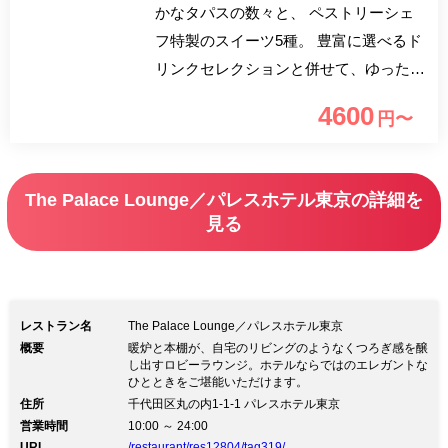
かなタパスの数々と、 ペストリーシェ
フ特製のスイーツ5種。 豊富に選べるド
リンクセレクションと併せて、ゆったり
と優雅な時間をお楽しみください。
4600
円〜
The Palace Lounge／パレスホテル東京の詳細を
見る
レストラン名
The Palace Lounge／パレスホテル東京
概要
暖炉と本棚が、自宅のリビングのようなくつろぎ感を醸
し出すロビーラウンジ。ホテルならではのエレガントな
ひとときをご堪能いただけます。
住所
千代田区丸の内1-1-1 パレスホテル東京
営業時間
10:00 ～ 24:00
URL
/restaurant/res12804/tag319/