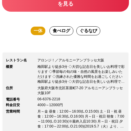
を見る
す。
一休
食べログ
ぐるなび
レストラン名
アロンジ！／アルモニーアンブラッセ大阪
概要
梅田駅より徒歩3分 ◇大切な記念日を美しいお料理で彩
ります ◇季節毎の旬の味・自然の風景をお楽しみいた
だけます ◇洗練された優雅な時間をお過ごしください
梅田駅より徒歩3分 ◇大切な記念日を美しいお料理で彩
ります ◇季節毎の旬の味・自然の風景をお楽しみいた
住所
大阪府大阪市北区茶屋町7-20 アルモニーアンブラッセ
だけます ◇洗練された優雅な時間をお過ごしください
大阪10F
[NEWS] ★ご宴会ご予約承ります。 ★野菜ソムリエおす
06-6376-2218
電話番号
すめランチ！ 4,158円 季節を彩る豪華なフレンチをお
料金目安
4000～12000円
楽しみください ―――――― ＜アルモニーアンブラッ
営業時間
セ大阪10階 レストラン「RAYON」＞ ★コンセプト 天
月～金 昼食：12:00～16:00(L.O.15:00) 土・日・祝 昼
井高く、壁一面に大きな窓が嵌め込まれている開放的な
食：12:00～16:30(L.O.16:00) 月～日・祝日 朝食：7:00
大人の空間 一流のシェフの豊かな発想と技が創り出す
～11:00(L.O.10:30)(※最終入店10:30) 月～日・祝日 夕
絵画のように美しいお料理の数々をご用意 記憶に鮮や
食：17:00～22:00(L.O.21:00)(2019.5.7（火）より、