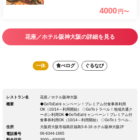
（水）まで 【提供時間】11：30～14：
4000
円〜
00（L.O.） ※ご利用の前日12：00まで
に要予約
花座／ホテル阪神大阪の詳細を見る
一休
食べログ
ぐるなび
レストラン名
花座／ホテル阪神大阪
概要
◆GoToEatキャンペーン！プレミアム付食事券利用
OK（10/14～利用開始） ◇GoToトラベル！地域共通ク
ーポン利用OK ◆GoToEatキャンペーン！プレミアム付
食事券利用OK（10/14～利用開始） ◇GoToトラベル！
地域共通クーポン利用OK四季折々の食材を使った会席
住所
大阪府大阪市福島区福島5-6-16 ホテル阪神大阪2F
料理をご用意してお待ちしております ホテル阪神大阪
06-6344-1665
電話番号
直営「花座」 シェフが手がける日本料理を個室でゆっ
料金目安
3000～6000円