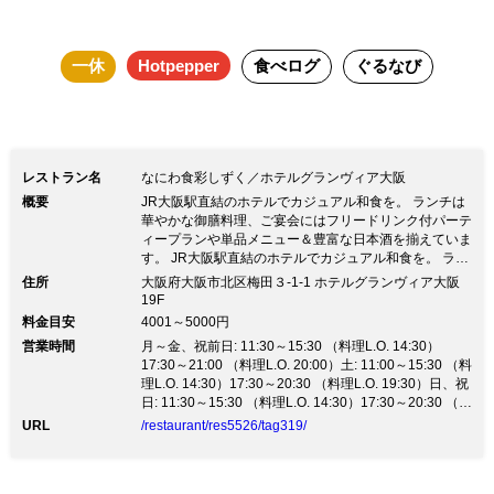
一休
Hotpepper
食べログ
ぐるなび
レストラン名
なにわ食彩しずく／ホテルグランヴィア大阪
概要
JR大阪駅直結のホテルでカジュアル和食を。 ランチは
華やかな御膳料理、ご宴会にはフリードリンク付パーテ
ィープランや単品メニュー＆豊富な日本酒を揃えていま
す。 JR大阪駅直結のホテルでカジュアル和食を。 ラン
チは華やかな御膳料理、ご宴会にはフリードリンク付パ
住所
大阪府大阪市北区梅田３-1-1 ホテルグランヴィア大阪
ーティープランや単品メニュー＆豊富な日本酒を揃えて
19F
います。■地元・大阪の“大阪産（おおさかもん）”食材
料金目安
4001～5000円
【あじわい大阪応援店】 今日、ここで食べていただき
営業時間
月～金、祝前日: 11:30～15:30 （料理L.O. 14:30）
たいという想い」を込めた品々。 地元・大阪の“大阪産
17:30～21:00 （料理L.O. 20:00）土: 11:00～15:30 （料
（おおさかもん）”食材を使った天婦羅などの一品や、
理L.O. 14:30）17:30～20:30 （料理L.O. 19:30）日、祝
雲丹やあおさなどの出汁と海鮮を楽しんでいただける季
日: 11:30～15:30 （料理L.O. 14:30）17:30～20:30 （料
節の小鍋などをご用意。料理長のアレンジを加えた創作
理L.O. 19:30）
URL
/restaurant/res5526/tag319/
和食をぜひ、なにわ食彩「しずく」でお召し上がりくだ
さい。 ■豊富に揃えた、日本各地のお酒 日本酒のソム
リエ「きき酒師」が選んだ日本酒・焼酎と、ソムリエが
厳選した和食に合うワインを豊富に揃えています。 海