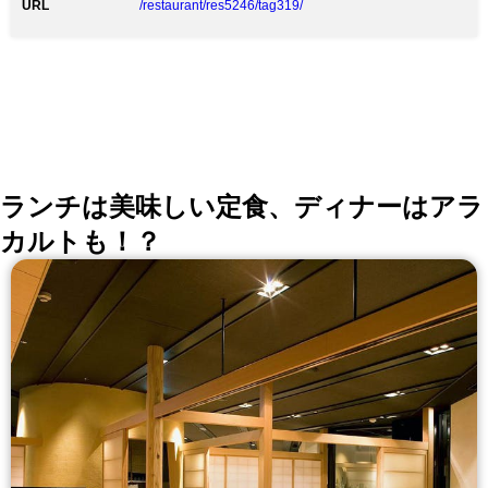
かに残るおもてなしを心がけております ★食材へのこ
17:30～21:30(LO:21:00）に変更致します。)
URL
/restaurant/res5246/tag319/
だわり ・専任の『Jr.野菜ソムリエ』がおすすめする美
味しいお野菜 ・料理に合うワインを豊富にご用意して
おります ・お魚、お肉、チーズ、調味料に至るまでシ
ェフが厳選！ ・季節の食材を心をこめて調理し、皆様
にご提供いたします
ランチは美味しい定食、ディナーはアラ
カルトも！？