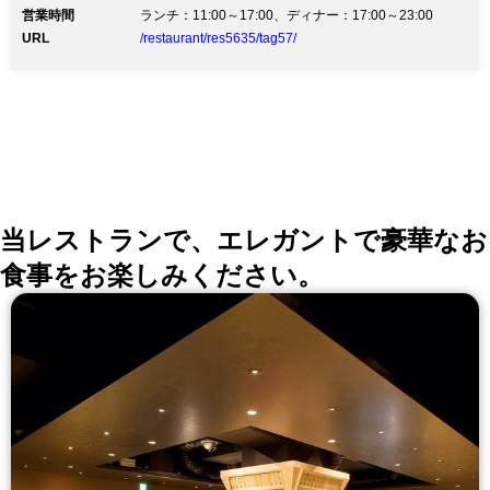
営業時間
っても多い大人気メニューです！ イタリア語で贈り物
ランチ：11:00～17:00、ディナー：17:00～23:00
＝レガーロと返信＝Re：を掛け合わせて「リレガロ」
URL
/restaurant/res5635/tag57/
と名付けました。 当店から皆様へ、皆様から大切な方
へ…“リレガロ”が届きますように☆ ◆歓送迎会ご予約受
付中！ ・若鶏トマト煮込みにピザ＆パスタなど全13品6
皿／3,000円 ・ハッシュドビーフに鮮魚ソテーなど全13
品8皿／4,500円 ・黒毛和牛トルネードステーキ付！全
14品8皿／6,000円 …etc. ◆OPEN記念クーポンは必見
・飲み放題追加＋2,000円⇒1,500円 ・1ドリンクをプレ
ゼント ◆20名様～少人数で貸切OK 会社宴会、いつも
の仲間と気軽な飲み会もプライベート宴会が叶います。
プロジェクター、マイクも完備☆
当レストランで、エレガントで豪華なお
食事をお楽しみください。