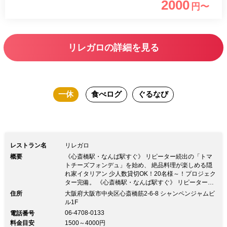
2000
円〜
注文のお客様には、別途ドリンクご注文
で200円offさせていただきます。
リレガロの詳細を見る
一休
食べログ
ぐるなび
レストラン名
リレガロ
概要
《心斎橋駅・なんば駅すぐ》 リピーター続出の「トマ
トチーズフォンデュ」を始め、 絶品料理が楽しめる隠
れ家イタリアン 少人数貸切OK！20名様～！プロジェク
ター完備。 《心斎橋駅・なんば駅すぐ》 リピーター続
出の「トマトチーズフォンデュ」を始め、 絶品料理が
住所
大阪府大阪市中央区心斎橋筋2-6-8 シャンペンジャムビ
楽しめる隠れ家イタリアン 少人数貸切OK！20名様～！
ル1F
プロジェクター完備。御堂筋と心斎橋筋の中間に誕生し
06-4708-0133
電話番号
た隠れ家イタリアン！ イチオシのとろーりチーズが美
料金目安
1500～4000円
味しい「トマトチーズフォンデュ」は リピーターがと