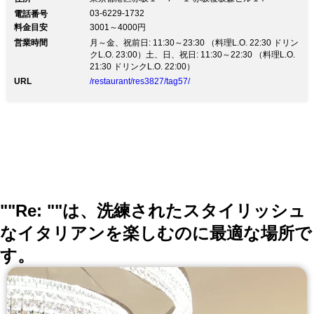
ルも各種取り揃えています♪ ◇期間限定＜オータム・パ
03-6229-1732
電話番号
ンケーキ＞登場！私たちはお客様、仲間への安心安全に
料金目安
3001～4000円
全力で取り組みます。 詳しくはこちら
営業時間
alohatable.com/promise.pdf 営業時間に関しては当面の
月～金、祝前日: 11:30～23:30 （料理L.O. 22:30 ドリン
間、 平日 11:30～15:00・17:00～23:30 土日祝 11:00～
クL.O. 23:00）土、日、祝日: 11:30～22:30 （料理L.O.
22:00 ■紫芋/りんご/栗など旬の素材が味わえる期間限定
21:30 ドリンクL.O. 22:00）
のリッチメニュー♪ ＜オータム・パンケーキフェア＞～
URL
/restaurant/res3827/tag57/
11月30日(月)まで メニュー3種：各1,550円(税抜) ■ウッ
ド調の落ち着いた雰囲気の店内、心地よい風を感じる開
放的なテラス席をご用意！ ■ランチにぴったりのロコモ
コやプレート、お酒と相性抜群のガーリックシュリンプ
など 幅広いメニューを取り揃えています。コナビール
と一緒にお試しください♪ ■オリジナルスパイスを使用
したスペアリブと熟成ステーキが楽しめます！ 生ビー
ル付き2時間飲み放題「スペシャルコース」＜全10品＞
4,300円(税抜)
""Re: ""は、洗練されたスタイリッシュ
なイタリアンを楽しむのに最適な場所で
す。