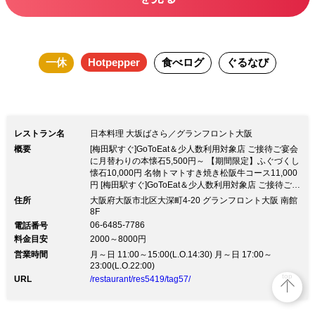
一休
Hotpepper
食べログ
ぐるなび
レストラン名
日本料理 大坂ばさら／グランフロント大阪
概要
[梅田駅すぐ]GoToEat＆少人数利用対象店 ご接待ご宴会
に月替わりの本懐石5,500円～ 【期間限定】ふぐづくし
懐石10,000円 名物トマトすき焼き松阪牛コース11,000
円 [梅田駅すぐ]GoToEat＆少人数利用対象店 ご接待ご宴
会に月替わりの本懐石5,500円～ 【期間限定】ふぐづく
住所
大阪府大阪市北区大深町4-20 グランフロント大阪 南館
し懐石10,000円 名物トマトすき焼き松阪牛コース
8F
11,000円[大阪感染防止宣言ステッカー][大阪コロナ追跡
06-6485-7786
電話番号
システム]導入店 日本料理人小山裕久の繊細な味を受け
料金目安
2000～8000円
継いだ職人達の本格懐石がお愉しみいただけます。 東
営業時間
月～日 11:00～15:00(L.O.14:30) 月～日 17:00～
京三田店で2011年から3年連続でミシュラン一つ星を獲
23:00(L.O.22:00)
得。 正統派日本料理に、斬新なアイデアをプラス。季
top
URL
/restaurant/res5419/tag57/
節感や伝統の技を大切にしながらも、「ばさら＝自由き
ままに」の店名の通り、懐石料理に留まらないお料理を
お楽しみください。 ■名物トマトすき焼き6200円～ ■松