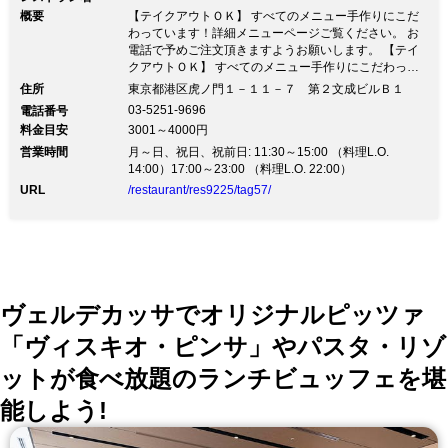
概要
【テイクアウトＯＫ】 すべてのメニュー手作りにこだ
わっています！詳細メニューページご覧ください。 お
電話で予めご注文頂きますようお願いします。 【テイ
クアウトＯＫ】 すべてのメニュー手作りにこだわって
います！詳細メニューページご覧ください。 お電話で
住所
東京都港区虎ノ門１－１１－７ 第２文成ビルＢ１
予めご注文頂きますようお願いします。地下1階から2
03-5251-9696
電話番号
階まで古き良きヨーロッパの雰囲気に包まれた創作イタ
料金目安
3001～4000円
リアン。 多数の貸切スペースや完全個室で、主役も幹
営業時間
事様も盛り上がるパーティをお楽しみください。 ■充実
月～日、祝日、祝前日: 11:30～15:00 （料理L.O.
設備と多数のオプションで自由自在のパーティ ・定番
14:00）17:00～23:00 （料理L.O. 22:00）
シャンパンタワーや音響、専属プランナーもサポートで
URL
/restaurant/res9225/tag57/
思い描くパーティを実現 ・3面大型スクリーンを使って
メッセージ！盛大に乾杯で盛り上がる宴会を ■20種類以
上のコースからシーン別に選んで ・新登場！2時間飲み
放題付！「圧巻の生ハムタワーコース」6,600円(税込)
・期間限定！「3時間飲み放題コース」6,600円⇒4,980
円（税抜） ■3フロアに大小完全個室を完備 ・中世の雰
囲気に満ちた清潔感あるパーティスペースは最大160名
ヴェルデカッサでオリジナルピッツァ
様まで可能 ・8、12、20名様までの個室はクラシカル
な調度品が散りばめられた大人の空間
「ヴィスキオ・ピンサ」やパスタ・リゾ
ットが食べ放題のランチビュッフェを堪
能しよう!