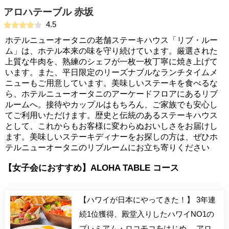
アロハテーブル 赤坂
4.5
ホテルニューオータニの老舗ステーキハウス「リブ・ルー
ム」は、ホテル本来の味を守り続けています。厳選された
上質な牛肉を、熟練のシェフが一枚一枚丁寧に焼き上げて
います。また、平日限定のリーズナブルなランチタイムメ
ニューもご用意しています。美味しいステーキを食べるな
ら、ホテルニューオータニのアーケードフロアにあるリブ
ルームへ。接待やカップルはもちろん、ご家族でも安心し
てご利用いただけます。歴史と伝統のあるステーキハウス
として、これからもお客様に変わらぬおいしさをお届けし
ます。美味しいステーキディナーをお探しの方は、ぜひホ
テルニューオータニのリブルームにお立ち寄りください
【女子会におすすめ】ALOHA TABLE コース
【ハワイが日本にやってきた！】 3年連
続1位獲得、殿堂入りしたハワイNO1の
プレミアム・ロコモコをはじめ、 アロ