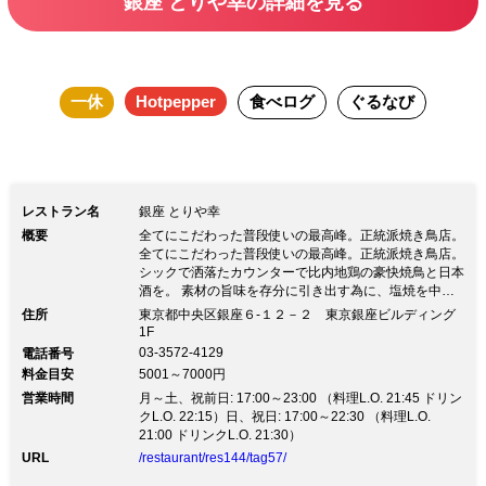
銀座 とりや幸の詳細を見る
一休
Hotpepper
食べログ
ぐるなび
レストラン名
銀座 とりや幸
概要
全てにこだわった普段使いの最高峰。正統派焼き鳥店。
全てにこだわった普段使いの最高峰。正統派焼き鳥店。
シックで洒落たカウンターで比内地鶏の豪快焼鳥と日本
酒を。 素材の旨味を存分に引き出す為に、塩焼を中心
としたお店です。 比内地鶏を中心に、厳選素材を職人
住所
東京都中央区銀座６-１２－２ 東京銀座ビルディング
が備長炭でジューシー且つ豪快に焼き上げる。 煙が回
1F
らない特別な排煙装置、清潔な内装、酒に詳しいサービ
03-3572-4129
電話番号
スマンとの会話、贅沢で優雅な時間をお過ごし下さい。
料金目安
5001～7000円
比内地鶏のコースご用意しております。 また、夏酒も
営業時間
月～土、祝前日: 17:00～23:00 （料理L.O. 21:45 ドリン
はじめました。詳細はお店までお問い合わせください。
クL.O. 22:15）日、祝日: 17:00～22:30 （料理L.O.
21:00 ドリンクL.O. 21:30）
URL
/restaurant/res144/tag57/