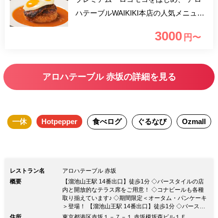
ハテーブルWAIKIKI本店の人気メニュー
をラインナップ！！ ボリューム満点な
3000
円〜
リアルハワイコース！ ※お飲み物は別
途料金となっております
アロハテーブル 赤坂の詳細を見る
一休
Hotpepper
食べログ
ぐるなび
Ozmall
レストラン名
アロハテーブル 赤坂
概要
【溜池山王駅 14番出口】徒歩1分 ◇バースタイルの店
内と開放的なテラス席をご用意！ ◇コナビールも各種
取り揃えています♪ ◇期間限定＜オータム・パンケーキ
＞登場！ 【溜池山王駅 14番出口】徒歩1分 ◇バースタ
イルの店内と開放的なテラス席をご用意！ ◇コナビー
住所
東京都港区赤坂１－７－１ 赤坂榎坂森ビル１Ｆ