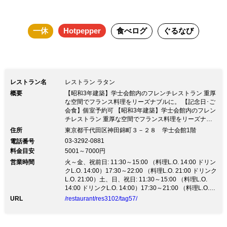
で） 〇お一人様5,500円（税込・サ別） ※要予約（4名様
～・12月23日（水）～25日（金）除く） ☆特典 乾杯用ス
一休
Hotpepper
食べログ
ぐるなび
パークリングワインをグラスでご人数分ご用意。 詳細はお
問い合わせください。 ■ワイン・バイ・ザ・グラスで料理に
合わせたり、ご自分のお好みに合わせてお楽しみください。
※2016年2月28日（日）まで ※12月29日（火）は13時までの
レストラン名
レストラン ラタン
営業となります。
概要
【昭和3年建築】学士会館内のフレンチレストラン 重厚
な空間でフランス料理をリーズナブルに。 【記念日･ご
会食】個室予約可 【昭和3年建築】学士会館内のフレン
チレストラン 重厚な空間でフランス料理をリーズナブ
ルに。 【記念日･ご会食】個室予約可【記念日サービ
住所
東京都千代田区神田錦町３－２８ 学士会館1階
ス】 ワインボトルに大切な方のお名前やメッセージを
03-3292-0881
電話番号
無料でお入れします。 ※ワイン代別途、要予約※ 【ラ
料金目安
5001～7000円
ンチ】 OLや女子会にも活用下さい！ ビジネスランチや
営業時間
サーロインステーキのコース等多種ご用意！ 【接待】
火～金、祝前日: 11:30～15:00 （料理L.O. 14:00 ドリン
経験豊富なスタッフがご相談に乗ります。急にお決まり
クL.O. 14:00）17:30～22:00 （料理L.O. 21:00 ドリンク
のお席ご相談下さい お顔合わせ・忘年会・新年会・歓
L.O. 21:00）土、日、祝日: 11:30～15:00 （料理L.O.
送迎会も可 ■忘新年会コース（2016年1月31日（日）ま
14:00 ドリンクL.O. 14:00）17:30～21:00 （料理L.O.
で） 〇お一人様5,500円（税込・サ別） ※要予約（4名
20:00 ドリンクL.O. 20:00）
URL
/restaurant/res3102/tag57/
様～・12月23日（水）～25日（金）除く） ☆特典 乾
杯用スパークリングワインをグラスでご人数分ご用意。
詳細はお問い合わせください。 ■ワイン・バイ・ザ・グ