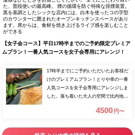
た、普段使いの最高峰。 煙の循環を防ぐ特殊な排煙装置。
黒を基調としたシックな店内には、白木を使ったコの字型
のカウンターに囲まれたオープンキッチンスペースがあり
ます。席からは、食材を焼き上げるライブ感を楽しむこと
ができる
【女子会コース】平日17時半までのご予約限定プレミア
ムプラン！一番人気コースを女子会専用にアレンジ！
17時半までにご予約いただいたお客様だ
けのプレミアムプラン！とりや幸の一番
人気コースを女子会専用にアレンジしま
した。落ち着いた大人の空間で比内地鶏
の焼き鳥と厳選された食材をごゆっくり
4500
円〜
お楽しみください。 ■次回ご優待券付き
（LINEお友だち追加後にアンケート回答
と暗号送信で次回チャージ料無料）