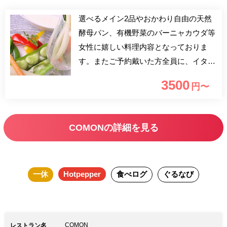
選べるメイン2品やおかわり自由の天然
酵母パン、有機野菜のバーニャカウダ等
女性に嬉しい料理内容となっておりま
す。またご予約戴いた方全員に、イタリ
アンシェフが作るオリジナルピカンテオ
3500
円〜
イルをプレゼント！
COMONの詳細を見る
一休
Hotpepper
食べログ
ぐるなび
COMON
レストラン名