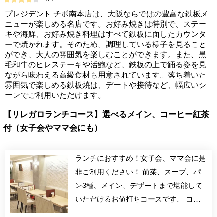
プレジデント チボ南本店は、大阪ならではの豊富な鉄板メ
ニューが楽しめる名店です。お好み焼きは特別で、ステー
キや海鮮、お好み焼き料理はすべて鉄板に面したカウンタ
ーで焼かれます。そのため、調理している様子を見ること
ができ、大人の雰囲気を楽しむことができます。また、黒
毛和牛のヒレステーキや活鮑など、鉄板の上で踊る姿を見
ながら味わえる高級食材も用意されています。落ち着いた
雰囲気で楽しめる鉄板焼は、デートや接待など、幅広いシ
ーンでご利用いただけます。
【リレガロランチコース】選べるメイン、コーヒー紅茶
付（女子会やママ会にも）
ランチにおすすめ！女子会、ママ会に是
非ご利用ください！ 前菜、スープ、パ
ン3種、メイン、デザートまで堪能して
いただけるお値打ちコースです。 コー
ヒー又は紅茶付き！ ※ランチコースご