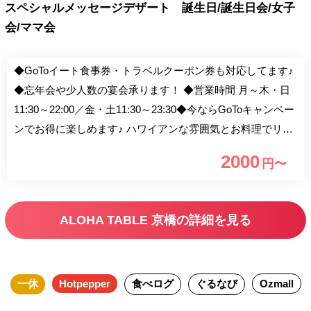
スペシャルメッセージデザート 誕生日/誕生日会/女子
会/ママ会
◆GoToイート食事券・トラベルクーポン券も対応してます♪
◆忘年会や少人数の宴会承ります！ ◆営業時間 月～木・日
11:30～22:00／金・土11:30～23:30◆今ならGoToキャンペー
ンでお得に楽しめます♪ ハワイアンな雰囲気とお料理でリゾ
ート気分！ ◆11/30まで！紫芋・りんご・栗など旬の素材が
2000
円〜
味わえる期間限定パンケーキが登場☆ ◆私たちはお客様、
仲間への安心安全に全力で取り組みます。 詳しくは
alohatable.com/promise.pdf ◆平日限定10名様～貸切りOK♪
ALOHA TABLE 京橋の詳細を見る
他にお客様もいないので安心♪ ◆＜終日OK＞サラダ、選べ
るメインとデザート、ドリンク付！ 「カウカウセット」＜
全4品＞ 2,200円 メインはロコモコやガーリックシュリンプ
一休
Hotpepper
食べログ
ぐるなび
Ozmall
プレートなど8品よりお選びいただけます！ テラス席、貸切
や部分貸切のご予約も受付中◎シーンに合わせたご利用が可