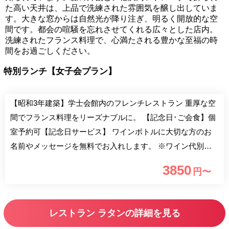
た高い天井は、上品で洗練された雰囲気を醸し出していま
す。大きな窓からは自然光が降り注ぎ、明るく開放的な空
間です。都会の喧騒を忘れさせてくれる広々とした店内。
洗練されたフランス料理で、心満たされる豊かな至福の時
間をお過ごしください。
特別ランチ【女子会プラン】
【昭和3年建築】学士会館内のフレンチレストラン 重厚な空
間でフランス料理をリーズナブルに。 【記念日･ご会食】個
室予約可【記念日サービス】 ワインボトルに大切な方のお
名前やメッセージを無料でお入れします。 ※ワイン代別
途、要予約※ 【ランチ】 OLや女子会にも活用下さい！ ビジ
3850
円〜
ネスランチやサーロインステーキのコース等多種ご用意！
【接待】 経験豊富なスタッフがご相談に乗ります。急にお
決まりのお席ご相談下さい お顔合わせ・忘年会・新年会・
レストラン ラタンの詳細を見る
歓送迎会も可 ■忘新年会コース（2016年1月31日（日）ま