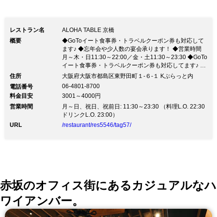
能！ ご予算等もまずはお気軽にご相談下さい♪
レストラン名
ALOHA TABLE 京橋
概要
◆GoToイート食事券・トラベルクーポン券も対応して
ます♪ ◆忘年会や少人数の宴会承ります！ ◆営業時間
月～木・日11:30～22:00／金・土11:30～23:30 ◆GoTo
イート食事券・トラベルクーポン券も対応してます♪ ◆
忘年会や少人数の宴会承ります！ ◆営業時間 月～木・
住所
大阪府大阪市都島区東野田町１-６-１ Kぶらっと内
日11:30～22:00／金・土11:30～23:30◆今ならGoToキ
06-4801-8700
電話番号
ャンペーンでお得に楽しめます♪ ハワイアンな雰囲気と
料金目安
3001～4000円
お料理でリゾート気分！ ◆11/30まで！紫芋・りんご・
営業時間
栗など旬の素材が味わえる期間限定パンケーキが登場☆
月～日、祝日、祝前日: 11:30～23:30 （料理L.O. 22:30
◆私たちはお客様、仲間への安心安全に全力で取り組み
ドリンクL.O. 23:00）
ます。 詳しくは alohatable.com/promise.pdf ◆平日限
URL
/restaurant/res5546/tag57/
定10名様～貸切りOK♪他にお客様もいないので安心♪ ◆
＜終日OK＞サラダ、選べるメインとデザート、ドリン
ク付！ 「カウカウセット」＜全4品＞ 2,200円 メインは
ロコモコやガーリックシュリンププレートなど8品より
お選びいただけます！ テラス席、貸切や部分貸切のご
予約も受付中◎シーンに合わせたご利用が可能！ ご予
算等もまずはお気軽にご相談下さい♪
赤坂のオフィス街にあるカジュアルなハ
ワイアンバー。