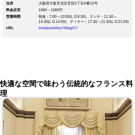
米粉と大豆粉を使ったピザのような「ヴィスキオピン
住所
大阪府大阪市北区芝田2丁目4番10号
サ」や、地元大阪とイタリアンを融合した「ガレット」
料金目安
1080～1080円
「パスタ」「イタリアンデリ」などのオリジナル料理な
営業時間
朝食：7:00～10:00(L.O.9:30)、ランチ：11:30～
ど、豊富なメニューを食べ放題でお楽しみいただけま
14:30(L.O.14:00)、ディナー：17:30～21:30(L.O.21:00)
す。「ヴィスキオピンサ」は、大阪をテーマにした「ね
ぎ焼ピンサ」から、野菜・スイーツを使ったものまで、
URL
/restaurant/res79/tag57/
常時5～6種類がラインナップ。土日祝日は「デザー
ト」と「ドリンクバー」付きでご用意いたします。
快適な空間で味わう伝統的なフランス料
理