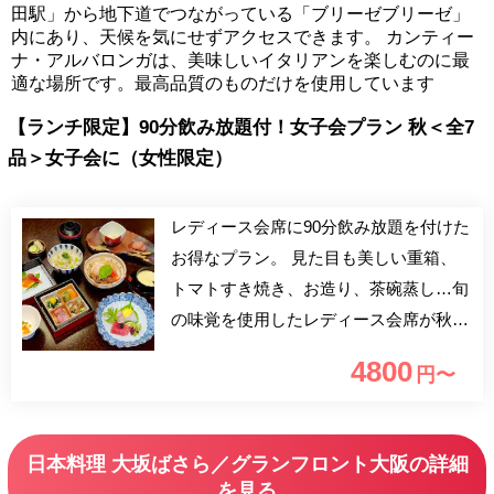
田駅」から地下道でつながっている「ブリーゼブリーゼ」
内にあり、天候を気にせずアクセスできます。 カンティー
ナ・アルバロンガは、美味しいイタリアンを楽しむのに最
適な場所です。最高品質のものだけを使用しています
【ランチ限定】90分飲み放題付！女子会プラン 秋＜全7
品＞女子会に（女性限定）
レディース会席に90分飲み放題を付けた
お得なプラン。 見た目も美しい重箱、
トマトすき焼き、お造り、茶碗蒸し…旬
の味覚を使用したレディース会席が秋の
お献立に。 ばさらの味を少しずつ色々
4800
円〜
お愉しみいただけます。 【女性限定】
女子会・ランチ会におすすめです。
日本料理 大坂ばさら／グランフロント大阪の詳細
を見る